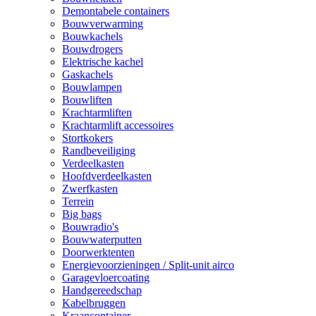
Demontabele containers
Bouwverwarming
Bouwkachels
Bouwdrogers
Elektrische kachel
Gaskachels
Bouwlampen
Bouwliften
Krachtarmliften
Krachtarmlift accessoires
Stortkokers
Randbeveiliging
Verdeelkasten
Hoofdverdeelkasten
Zwerfkasten
Terrein
Big bags
Bouwradio's
Bouwwaterputten
Doorwerktenten
Energievoorzieningen / Split-unit airco
Garagevloercoating
Handgereedschap
Kabelbruggen
Kraancontainer