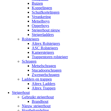
Buizen
Koppelingen
Schuifkortelingen
Verankering
Metselboys
Opperboys
Steigerhout nieuw
Steigerladders
Rolsteigers
Altrex Rolsteigers
ASC Rolsteigers
Kamersteigers
Trappentoren rolsteiger
Schragen
Metselschragen
Stucadoorschragen
Zwengelschragen
Ladders en trappen
Altrex Ladders
Altrex Trappen
Steigerhout
Gebruikt steigerhout
Brandhout
Nieuw steigerhout
Houtbehandeling