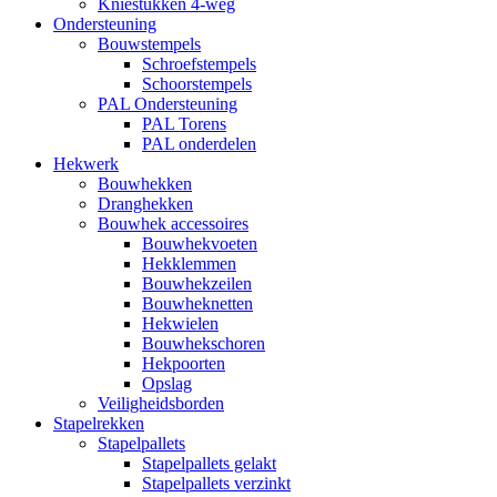
Kniestukken 4-weg
Ondersteuning
Bouwstempels
Schroefstempels
Schoorstempels
PAL Ondersteuning
PAL Torens
PAL onderdelen
Hekwerk
Bouwhekken
Dranghekken
Bouwhek accessoires
Bouwhekvoeten
Hekklemmen
Bouwhekzeilen
Bouwheknetten
Hekwielen
Bouwhekschoren
Hekpoorten
Opslag
Veiligheidsborden
Stapelrekken
Stapelpallets
Stapelpallets gelakt
Stapelpallets verzinkt