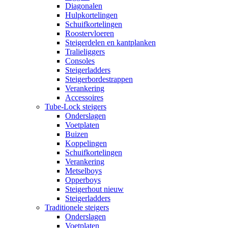
Diagonalen
Hulpkortelingen
Schuifkortelingen
Roostervloeren
Steigerdelen en kantplanken
Tralieliggers
Consoles
Steigerladders
Steigerbordestrappen
Verankering
Accessoires
Tube-Lock steigers
Onderslagen
Voetplaten
Buizen
Koppelingen
Schuifkortelingen
Verankering
Metselboys
Opperboys
Steigerhout nieuw
Steigerladders
Traditionele steigers
Onderslagen
Voetplaten