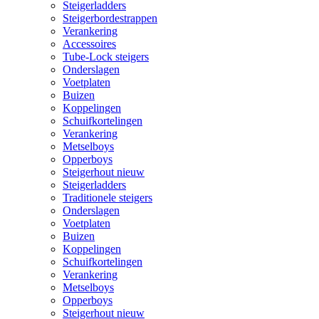
Steigerladders
Steigerbordestrappen
Verankering
Accessoires
Tube-Lock steigers
Onderslagen
Voetplaten
Buizen
Koppelingen
Schuifkortelingen
Verankering
Metselboys
Opperboys
Steigerhout nieuw
Steigerladders
Traditionele steigers
Onderslagen
Voetplaten
Buizen
Koppelingen
Schuifkortelingen
Verankering
Metselboys
Opperboys
Steigerhout nieuw