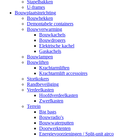
Stapelbakken
U-frames
Bouwplaatsinrichting
Bouwhekken
Demontabele containers
Bouwverwarming
Bouwkachels
Bouwdrogers
Elektrische kachel
Gaskachels
Bouwlampen
Bouwliften
Krachtarmliften
Krachtarmlift accessoires
Stortkokers
Randbeveiliging
Verdeelkasten
Hoofdverdeelkasten
Zwerfkasten
Terrein
Big bags
Bouwradio's
Bouwwaterputten
Doorwerktenten
Energievoorzieningen / Split-unit airco