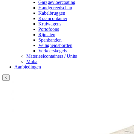
Garagevloercoating
Handgereedschap
Kabelbruggen
Kraancontainer
Kruiwagens
Portofoons
Rijplaten
Spanbanden
Veiligheidsborden
Verkeerskegels
Materieelcontainers / Units
Muba
Aanbiedingen
<