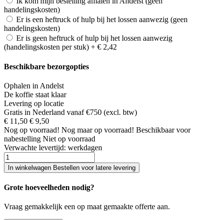
Ik kom mijn bestelling afhalen in Andelst (geen
handelingskosten)
Er is een heftruck of hulp bij het lossen aanwezig (geen
handelingskosten)
Er is geen heftruck of hulp bij het lossen aanwezig
(handelingskosten per stuk)
+
€ 2,42
Beschikbare bezorgopties
Ophalen in Andelst
De koffie staat klaar
Levering op locatie
Gratis in Nederland vanaf €750 (excl. btw)
€ 11,50
€ 9,50
Nog
op voorraad!
Nog maar
op voorraad!
Beschikbaar voor
nabestelling
Niet op voorraad
Verwachte levertijd:
werkdagen
In winkelwagen
Bestellen voor latere levering
Grote hoeveelheden nodig?
Vraag gemakkelijk een op maat gemaakte offerte aan.