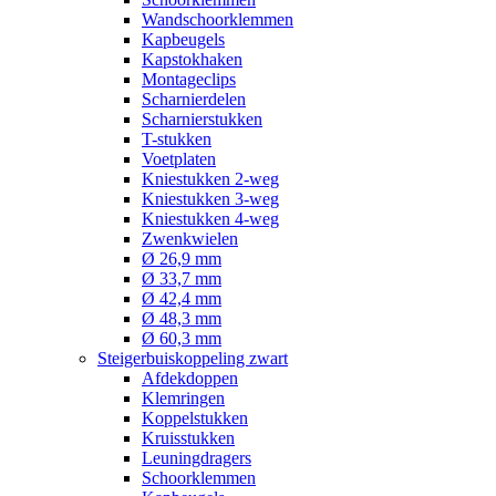
Wandschoorklemmen
Kapbeugels
Kapstokhaken
Montageclips
Scharnierdelen
Scharnierstukken
T-stukken
Voetplaten
Kniestukken 2-weg
Kniestukken 3-weg
Kniestukken 4-weg
Zwenkwielen
Ø 26,9 mm
Ø 33,7 mm
Ø 42,4 mm
Ø 48,3 mm
Ø 60,3 mm
Steigerbuiskoppeling zwart
Afdekdoppen
Klemringen
Koppelstukken
Kruisstukken
Leuningdragers
Schoorklemmen