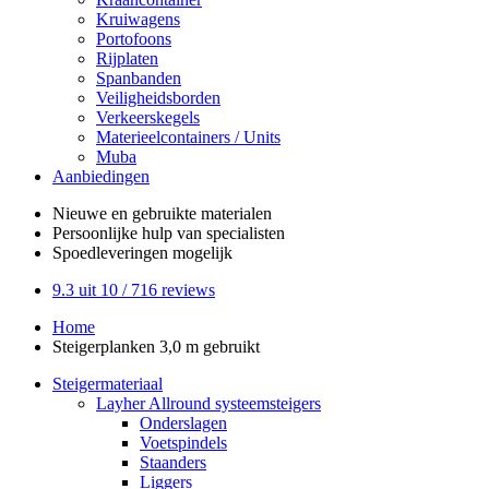
Kruiwagens
Portofoons
Rijplaten
Spanbanden
Veiligheidsborden
Verkeerskegels
Materieelcontainers / Units
Muba
Aanbiedingen
Nieuwe en gebruikte
materialen
Persoonlijke hulp
van specialisten
Spoedleveringen
mogelijk
9.3
uit 10 /
716
reviews
Home
Steigerplanken 3,0 m gebruikt
Steigermateriaal
Layher Allround systeemsteigers
Onderslagen
Voetspindels
Staanders
Liggers