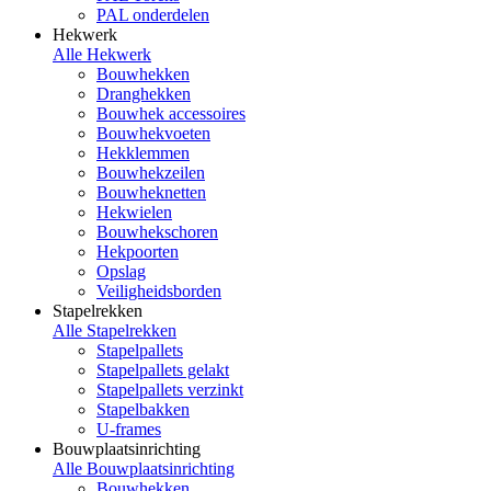
PAL onderdelen
Hekwerk
Alle Hekwerk
Bouwhekken
Dranghekken
Bouwhek accessoires
Bouwhekvoeten
Hekklemmen
Bouwhekzeilen
Bouwheknetten
Hekwielen
Bouwhekschoren
Hekpoorten
Opslag
Veiligheidsborden
Stapelrekken
Alle Stapelrekken
Stapelpallets
Stapelpallets gelakt
Stapelpallets verzinkt
Stapelbakken
U-frames
Bouwplaatsinrichting
Alle Bouwplaatsinrichting
Bouwhekken