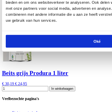
bieden en om ons websiteverkeer te analyseren. Ook delen w
met onze partners voor social media, adverteren en analys
Beits wit Produra 1 liter
combineren met andere informatie die u aan ze heeft verstre
uw gebruik van hun services.
€ 30,19
€ 24,95
In winkelwagen
Oké
Beits grijs Produra 1 liter
€ 30,19
€ 24,95
In winkelwagen
Veelbezochte pagina's