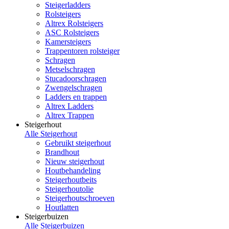
Steigerladders
Rolsteigers
Altrex Rolsteigers
ASC Rolsteigers
Kamersteigers
Trappentoren rolsteiger
Schragen
Metselschragen
Stucadoorschragen
Zwengelschragen
Ladders en trappen
Altrex Ladders
Altrex Trappen
Steigerhout
Alle Steigerhout
Gebruikt steigerhout
Brandhout
Nieuw steigerhout
Houtbehandeling
Steigerhoutbeits
Steigerhoutolie
Steigerhoutschroeven
Houtlatten
Steigerbuizen
Alle Steigerbuizen