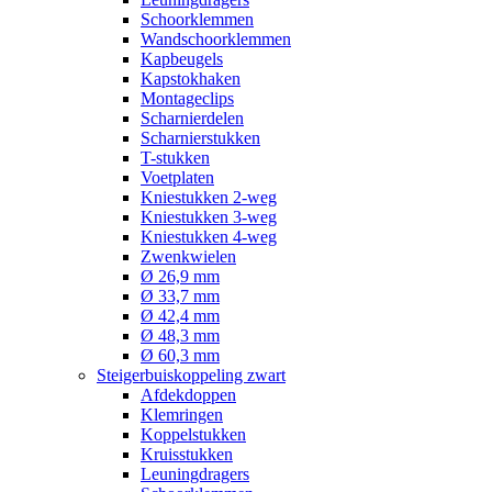
Schoorklemmen
Wandschoorklemmen
Kapbeugels
Kapstokhaken
Montageclips
Scharnierdelen
Scharnierstukken
T-stukken
Voetplaten
Kniestukken 2-weg
Kniestukken 3-weg
Kniestukken 4-weg
Zwenkwielen
Ø 26,9 mm
Ø 33,7 mm
Ø 42,4 mm
Ø 48,3 mm
Ø 60,3 mm
Steigerbuiskoppeling zwart
Afdekdoppen
Klemringen
Koppelstukken
Kruisstukken
Leuningdragers