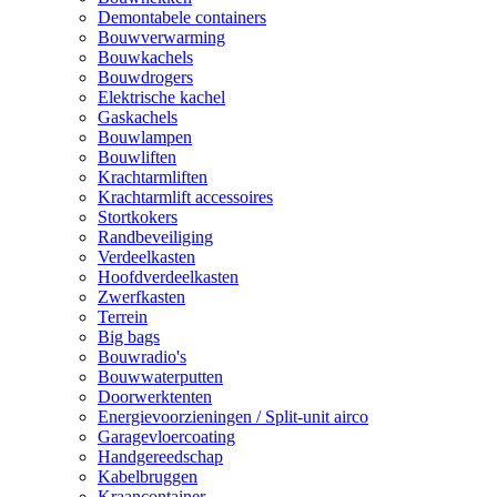
Demontabele containers
Bouwverwarming
Bouwkachels
Bouwdrogers
Elektrische kachel
Gaskachels
Bouwlampen
Bouwliften
Krachtarmliften
Krachtarmlift accessoires
Stortkokers
Randbeveiliging
Verdeelkasten
Hoofdverdeelkasten
Zwerfkasten
Terrein
Big bags
Bouwradio's
Bouwwaterputten
Doorwerktenten
Energievoorzieningen / Split-unit airco
Garagevloercoating
Handgereedschap
Kabelbruggen
Kraancontainer