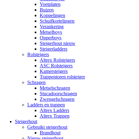
Voetplaten
Buizen
Koppelingen
Schuifkortelingen
Verankering
Metselboys
Opperboys
Steigerhout nieuw
Steigerladders
Rolsteigers
Altrex Rolsteigers
ASC Rolsteigers
Kamersteigers
Trappentoren rolsteiger
Schragen
Metselschragen
Stucadoorschragen
Zwengelschragen
Ladders en trappen
Altrex Ladders
Altrex Trappen
Steigerhout
Gebruikt steigerhout
Brandhout
Nieuw steigerhout