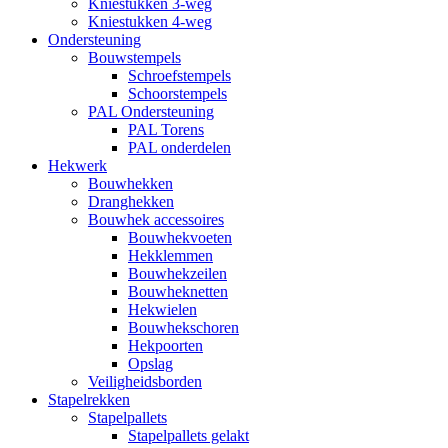
Kniestukken 3-weg
Kniestukken 4-weg
Ondersteuning
Bouwstempels
Schroefstempels
Schoorstempels
PAL Ondersteuning
PAL Torens
PAL onderdelen
Hekwerk
Bouwhekken
Dranghekken
Bouwhek accessoires
Bouwhekvoeten
Hekklemmen
Bouwhekzeilen
Bouwheknetten
Hekwielen
Bouwhekschoren
Hekpoorten
Opslag
Veiligheidsborden
Stapelrekken
Stapelpallets
Stapelpallets gelakt