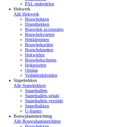
PAL onderdelen
Hekwerk
Alle Hekwerk
Bouwhekken
Dranghekken
Bouwhek accessoires
Bouwhekvoeten
Hekklemmen
Bouwhekzeilen
Bouwheknetten
Hekwielen
Bouwhekschoren
Hekpoorten
Opslag
Veiligheidsborden
Stapelrekken
Alle Stapelrekken
Stapelpallets
Stapelpallets gelakt
Stapelpallets verzinkt
Stapelbakken
U-frames
Bouwplaatsinrichting
Alle Bouwplaatsinrichting
Bouwhekken