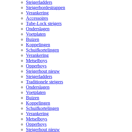
Steigerladders
Steigerbordestrappen
Verankering
Accessoires
Tube-Lock steigers
Onderslagen
Voetplaten
Buizen
Koppelingen
Schuifkortelingen
Verankering
Metselboys
Opperboys
Steigerhout nieuw
Steigerladders
Traditionele steigers
Onderslagen
Voetplaten
Buizen
Koppelingen
Schuifkortelingen
Verankering
Metselboys
Opperboys
Steigerhout nieuw