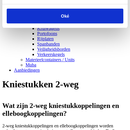
Energievoorzieningen / Split-unit airco
Garagevloercoating
Handgereedschap
Oké
Kabelbruggen
Kraancontainer
Kruiwagens
Portofoons
Rijplaten
Spanbanden
Veiligheidsborden
Verkeerskegels
Materieelcontainers / Units
Muba
Aanbiedingen
Kniestukken 2-weg
Wat zijn 2-weg kniestukkoppelingen en
elleboogkoppelingen?
2-weg kniestukkoppelingen en elleboogkoppelingen worden