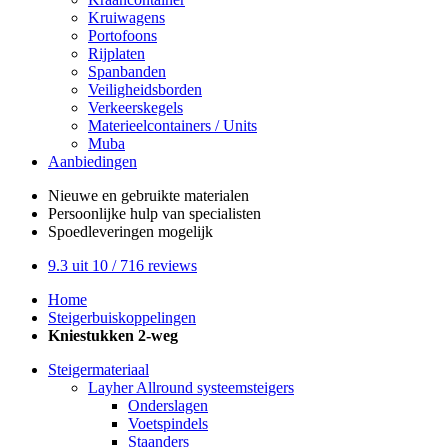
Kruiwagens
Portofoons
Rijplaten
Spanbanden
Veiligheidsborden
Verkeerskegels
Materieelcontainers / Units
Muba
Aanbiedingen
Nieuwe en gebruikte
materialen
Persoonlijke hulp
van specialisten
Spoedleveringen
mogelijk
9.3
uit 10 /
716
reviews
Home
Steigerbuiskoppelingen
Kniestukken 2-weg
Steigermateriaal
Layher Allround systeemsteigers
Onderslagen
Voetspindels
Staanders