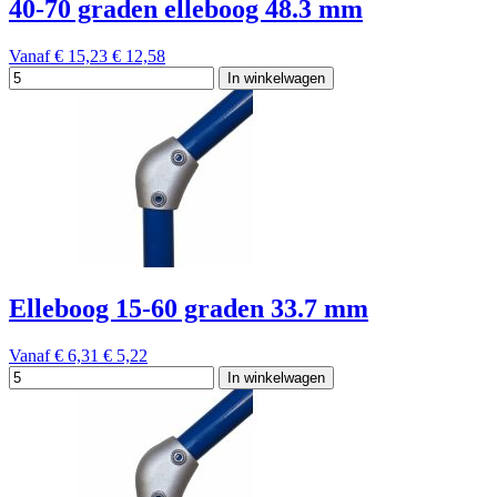
40-70 graden elleboog 48.3 mm
Vanaf
€ 15,23
€ 12,58
In winkelwagen
Elleboog 15-60 graden 33.7 mm
Vanaf
€ 6,31
€ 5,22
In winkelwagen