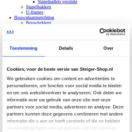
Stapelpallets verzinkt
Stapelbakken
U-frames
Bouwplaatsinrichting
Bouwhekken
Demontabele containers
Bouwverwarming
Bouwkachels
Bouwdrogers
Toestemming
Details
Over
Elektrische kachel
Gaskachels
Bouwlampen
Bouwliften
Cookies, voor de beste versie van Steiger-Shop.nl
Krachtarmliften
Krachtarmlift accessoires
We gebruiken cookies om content en advertenties te
Stortkokers
personaliseren, om functies voor social media te bieden
Randbeveiliging
Verdeelkasten
en om ons websiteverkeer te analyseren. Ook delen we
Hoofdverdeelkasten
informatie over uw gebruik van onze site met onze
Zwerfkasten
partners voor social media, adverteren en analyse. Deze
Terrein
Big bags
partners kunnen deze gegevens combineren met andere
Bouwradio's
informatie die u aan ze heeft verstrekt of die ze hebben
Bouwwaterputten
verzameld op basis van uw gebruik van hun services.
Doorwerktenten