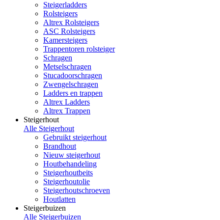
Steigerladders
Rolsteigers
Altrex Rolsteigers
ASC Rolsteigers
Kamersteigers
Trappentoren rolsteiger
Schragen
Metselschragen
Stucadoorschragen
Zwengelschragen
Ladders en trappen
Altrex Ladders
Altrex Trappen
Steigerhout
Alle Steigerhout
Gebruikt steigerhout
Brandhout
Nieuw steigerhout
Houtbehandeling
Steigerhoutbeits
Steigerhoutolie
Steigerhoutschroeven
Houtlatten
Steigerbuizen
Alle Steigerbuizen