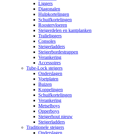
Liggers
Diagonalen
Hulpkortelingen
Schuifkortelingen
Roostervloeren
Steigerdelen en kantplanken
Tralieliggers
Consoles
Steigerladders
Steigerbordestrappen
Verankering
Accessoires
Tube-Lock steigers
Onderslagen
Voetplaten
Buizen
Koppelingen
Schuifkortelingen
Verankering
Metselboys
Opperboys
Steigerhout nieuw
Steigerladders
Traditionele steigers
Onderslagen