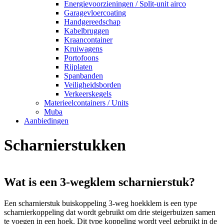
Energievoorzieningen / Split-unit airco
Garagevloercoating
Handgereedschap
Kabelbruggen
Kraancontainer
Kruiwagens
Portofoons
Rijplaten
Spanbanden
Veiligheidsborden
Verkeerskegels
Materieelcontainers / Units
Muba
Aanbiedingen
Scharnierstukken
Wat is een 3-wegklem scharnierstuk?
Een scharnierstuk buiskoppeling 3-weg hoekklem is een type
scharnierkoppeling dat wordt gebruikt om drie steigerbuizen samen
te voegen in een hoek. Dit type koppeling wordt veel gebruikt in de