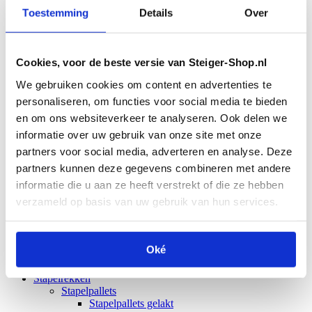
Kniestukken 3-weg
Toestemming
Details
Over
Kniestukken 4-weg
Ondersteuning
Bouwstempels
Schroefstempels
Cookies, voor de beste versie van Steiger-Shop.nl
Schoorstempels
PAL Ondersteuning
We gebruiken cookies om content en advertenties te
PAL Torens
personaliseren, om functies voor social media te bieden
PAL onderdelen
Hekwerk
en om ons websiteverkeer te analyseren. Ook delen we
Bouwhekken
informatie over uw gebruik van onze site met onze
Dranghekken
partners voor social media, adverteren en analyse. Deze
Bouwhek accessoires
Bouwhekvoeten
partners kunnen deze gegevens combineren met andere
Hekklemmen
informatie die u aan ze heeft verstrekt of die ze hebben
Bouwhekzeilen
verzameld op basis van uw gebruik van hun services.
Bouwheknetten
Hekwielen
Bouwhekschoren
Hekpoorten
Oké
Opslag
Veiligheidsborden
Stapelrekken
Stapelpallets
Stapelpallets gelakt