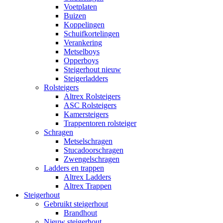
Voetplaten
Buizen
Koppelingen
Schuifkortelingen
Verankering
Metselboys
Opperboys
Steigerhout nieuw
Steigerladders
Rolsteigers
Altrex Rolsteigers
ASC Rolsteigers
Kamersteigers
Trappentoren rolsteiger
Schragen
Metselschragen
Stucadoorschragen
Zwengelschragen
Ladders en trappen
Altrex Ladders
Altrex Trappen
Steigerhout
Gebruikt steigerhout
Brandhout
Nieuw steigerhout