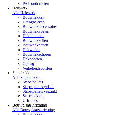
PAL onderdelen
Hekwerk
Alle Hekwerk
Bouwhekken
Dranghekken
Bouwhek accessoires
Bouwhekvoeten
Hekklemmen
Bouwhekzeilen
Bouwheknetten
Hekwielen
Bouwhekschoren
Hekpoorten
Opslag
Veiligheidsborden
Stapelrekken
Alle Stapelrekken
Stapelpallets
Stapelpallets gelakt
Stapelpallets verzinkt
Stapelbakken
U-frames
Bouwplaatsinrichting
Alle Bouwplaatsinrichting
Bouwhekken