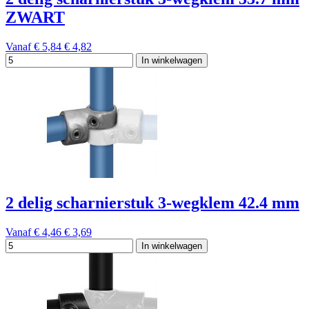
ZWART
Vanaf
€ 5,84
€ 4,82
In winkelwagen
2 delig scharnierstuk 3-wegklem 42.4 mm
Vanaf
€ 4,46
€ 3,69
In winkelwagen