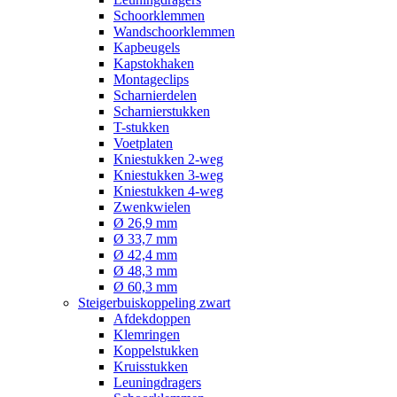
Schoorklemmen
Wandschoorklemmen
Kapbeugels
Kapstokhaken
Montageclips
Scharnierdelen
Scharnierstukken
T-stukken
Voetplaten
Kniestukken 2-weg
Kniestukken 3-weg
Kniestukken 4-weg
Zwenkwielen
Ø 26,9 mm
Ø 33,7 mm
Ø 42,4 mm
Ø 48,3 mm
Ø 60,3 mm
Steigerbuiskoppeling zwart
Afdekdoppen
Klemringen
Koppelstukken
Kruisstukken
Leuningdragers