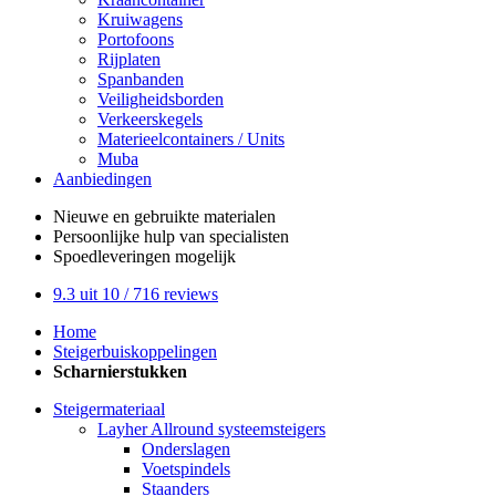
Kruiwagens
Portofoons
Rijplaten
Spanbanden
Veiligheidsborden
Verkeerskegels
Materieelcontainers / Units
Muba
Aanbiedingen
Nieuwe en gebruikte
materialen
Persoonlijke hulp
van specialisten
Spoedleveringen
mogelijk
9.3
uit 10 /
716
reviews
Home
Steigerbuiskoppelingen
Scharnierstukken
Steigermateriaal
Layher Allround systeemsteigers
Onderslagen
Voetspindels
Staanders