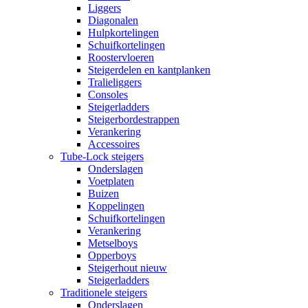
Liggers
Diagonalen
Hulpkortelingen
Schuifkortelingen
Roostervloeren
Steigerdelen en kantplanken
Tralieliggers
Consoles
Steigerladders
Steigerbordestrappen
Verankering
Accessoires
Tube-Lock steigers
Onderslagen
Voetplaten
Buizen
Koppelingen
Schuifkortelingen
Verankering
Metselboys
Opperboys
Steigerhout nieuw
Steigerladders
Traditionele steigers
Onderslagen