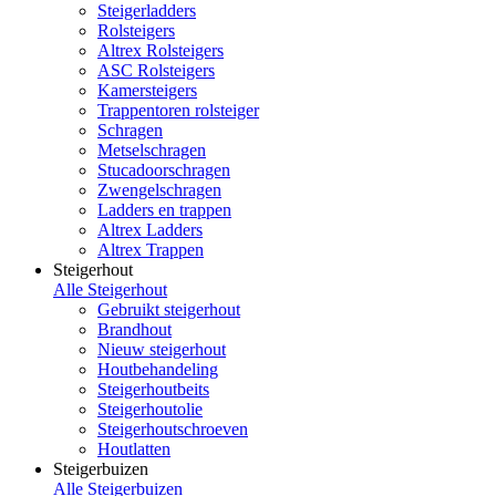
Steigerladders
Rolsteigers
Altrex Rolsteigers
ASC Rolsteigers
Kamersteigers
Trappentoren rolsteiger
Schragen
Metselschragen
Stucadoorschragen
Zwengelschragen
Ladders en trappen
Altrex Ladders
Altrex Trappen
Steigerhout
Alle Steigerhout
Gebruikt steigerhout
Brandhout
Nieuw steigerhout
Houtbehandeling
Steigerhoutbeits
Steigerhoutolie
Steigerhoutschroeven
Houtlatten
Steigerbuizen
Alle Steigerbuizen