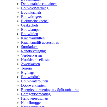
Demontabele containers
Bouwverwarming
Bouwkachels
Bouwdrogers
Elektrische kachel
Gaskachels
Bouwlampen
Bouwliften
Krachtarmliften
Krachtarmlift accessoires
Stortkokers
Randbeveiliging
Verdeelkasten
Hoofdverdeelkasten
Zwerfkasten
Terrein
Big bags
Bouwradio's
Bouwwaterputten
Doorwerktenten
Energievoorzieningen / Split-unit airco
Garagevloercoating
Handgereedschap
Kabelbruggen
Kraancontainer