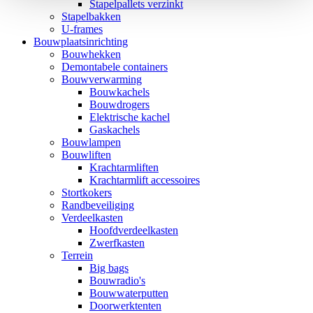
Stapelpallets verzinkt
Stapelbakken
U-frames
Bouwplaatsinrichting
Bouwhekken
Demontabele containers
Bouwverwarming
Bouwkachels
Bouwdrogers
Elektrische kachel
Gaskachels
Bouwlampen
Bouwliften
Krachtarmliften
Krachtarmlift accessoires
Stortkokers
Randbeveiliging
Verdeelkasten
Hoofdverdeelkasten
Zwerfkasten
Terrein
Big bags
Bouwradio's
Bouwwaterputten
Doorwerktenten