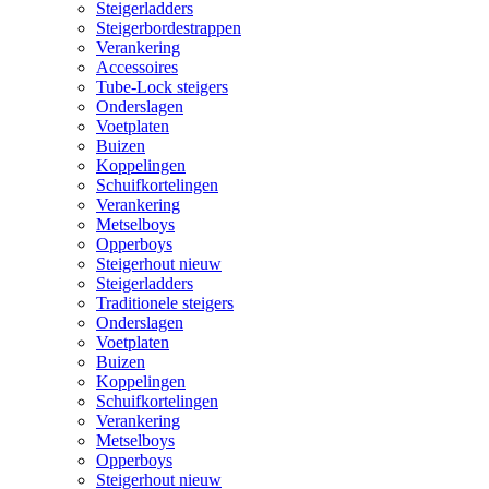
Steigerladders
Steigerbordestrappen
Verankering
Accessoires
Tube-Lock steigers
Onderslagen
Voetplaten
Buizen
Koppelingen
Schuifkortelingen
Verankering
Metselboys
Opperboys
Steigerhout nieuw
Steigerladders
Traditionele steigers
Onderslagen
Voetplaten
Buizen
Koppelingen
Schuifkortelingen
Verankering
Metselboys
Opperboys
Steigerhout nieuw