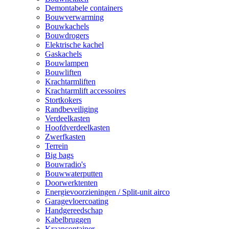
Demontabele containers
Bouwverwarming
Bouwkachels
Bouwdrogers
Elektrische kachel
Gaskachels
Bouwlampen
Bouwliften
Krachtarmliften
Krachtarmlift accessoires
Stortkokers
Randbeveiliging
Verdeelkasten
Hoofdverdeelkasten
Zwerfkasten
Terrein
Big bags
Bouwradio's
Bouwwaterputten
Doorwerktenten
Energievoorzieningen / Split-unit airco
Garagevloercoating
Handgereedschap
Kabelbruggen
Kraancontainer