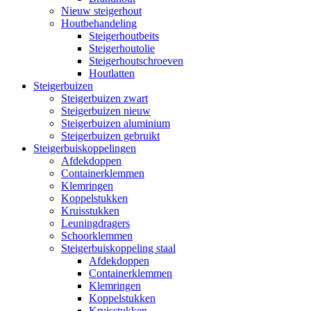
Nieuw steigerhout
Houtbehandeling
Steigerhoutbeits
Steigerhoutolie
Steigerhoutschroeven
Houtlatten
Steigerbuizen
Steigerbuizen zwart
Steigerbuizen nieuw
Steigerbuizen aluminium
Steigerbuizen gebruikt
Steigerbuiskoppelingen
Afdekdoppen
Containerklemmen
Klemringen
Koppelstukken
Kruisstukken
Leuningdragers
Schoorklemmen
Steigerbuiskoppeling staal
Afdekdoppen
Containerklemmen
Klemringen
Koppelstukken
Kruisstukken