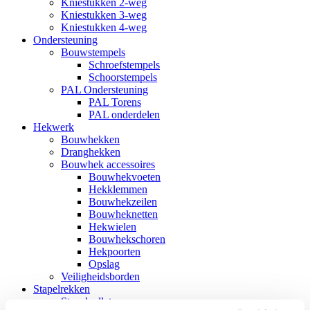
Kniestukken 2-weg
Kniestukken 3-weg
Kniestukken 4-weg
Ondersteuning
Bouwstempels
Schroefstempels
Schoorstempels
PAL Ondersteuning
PAL Torens
PAL onderdelen
Hekwerk
Bouwhekken
Dranghekken
Bouwhek accessoires
Bouwhekvoeten
Hekklemmen
Bouwhekzeilen
Bouwheknetten
Hekwielen
Bouwhekschoren
Hekpoorten
Opslag
Veiligheidsborden
Stapelrekken
Stapelpallets