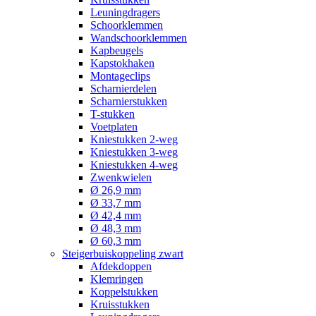
Leuningdragers
Schoorklemmen
Wandschoorklemmen
Kapbeugels
Kapstokhaken
Montageclips
Scharnierdelen
Scharnierstukken
T-stukken
Voetplaten
Kniestukken 2-weg
Kniestukken 3-weg
Kniestukken 4-weg
Zwenkwielen
Ø 26,9 mm
Ø 33,7 mm
Ø 42,4 mm
Ø 48,3 mm
Ø 60,3 mm
Steigerbuiskoppeling zwart
Afdekdoppen
Klemringen
Koppelstukken
Kruisstukken