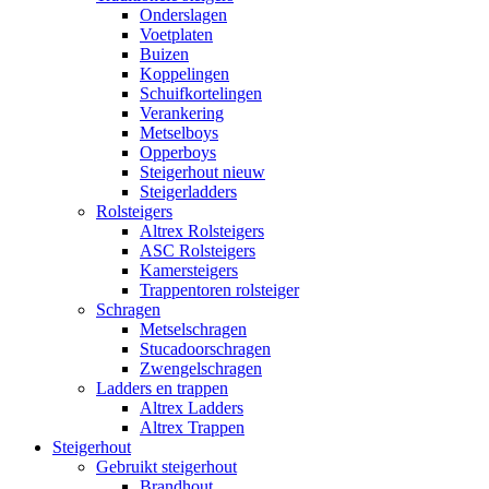
Onderslagen
Voetplaten
Buizen
Koppelingen
Schuifkortelingen
Verankering
Metselboys
Opperboys
Steigerhout nieuw
Steigerladders
Rolsteigers
Altrex Rolsteigers
ASC Rolsteigers
Kamersteigers
Trappentoren rolsteiger
Schragen
Metselschragen
Stucadoorschragen
Zwengelschragen
Ladders en trappen
Altrex Ladders
Altrex Trappen
Steigerhout
Gebruikt steigerhout
Brandhout