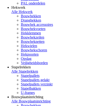
PAL onderdelen
Hekwerk
Alle Hekwerk
Bouwhekken
Dranghekken
Bouwhek accessoires
Bouwhekvoeten
Hekklemmen
Bouwhekzeilen
Bouwheknetten
Hekwielen
Bouwhekschoren
Hekpoorten
Opslag
Veiligheidsborden
Stapelrekken
Alle Stapelrekken
Stapelpallets
Stapelpallets gelakt
Stapelpallets verzinkt
Stapelbakken
U-frames
Bouwplaatsinrichting
Alle Bouwplaatsinrichting
Bouwhekken