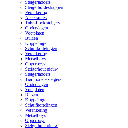
Steigerladders
Steigerbordestrappen
Verankering
Accessoires
Tube-Lock steigers
Onderslagen
Voetplaten
Buizen
Koppelingen
Schuifkortelingen
Verankering
Metselboys
Opperboys
Steigerhout nieuw
Steigerladders
Traditionele steigers
Onderslagen
Voetplaten
Buizen
Koppelingen
Schuifkortelingen
Verankering
Metselboys
Opperboys
Steigerhout nieuw