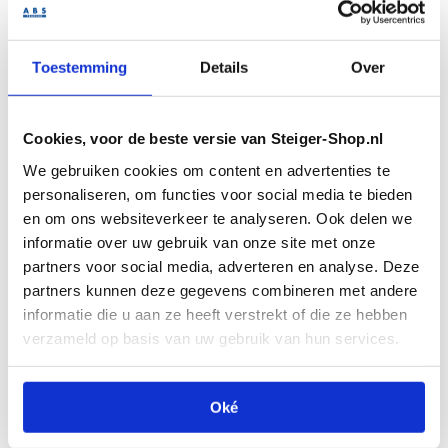
Stapelpallets gelakt
Stapelpallets verzinkt
Stapelbakken
U-frames
Toestemming
Details
Over
Bouwplaatsinrichting
Bouwhekken
Demontabele containers
Bouwverwarming
Cookies, voor de beste versie van Steiger-Shop.nl
Bouwkachels
Bouwdrogers
We gebruiken cookies om content en advertenties te
Elektrische kachel
personaliseren, om functies voor social media te bieden
Gaskachels
en om ons websiteverkeer te analyseren. Ook delen we
Bouwlampen
Bouwliften
informatie over uw gebruik van onze site met onze
Krachtarmliften
partners voor social media, adverteren en analyse. Deze
Krachtarmlift accessoires
partners kunnen deze gegevens combineren met andere
Stortkokers
Randbeveiliging
informatie die u aan ze heeft verstrekt of die ze hebben
Verdeelkasten
verzameld op basis van uw gebruik van hun services.
Hoofdverdeelkasten
Zwerfkasten
Terrein
Big bags
Oké
Bouwradio's
Bouwwaterputten