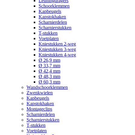
Leuningdragers
Schoorklemmen
Kapbeugels
Kapstokhaken
Scharnierdelen
Scharnierstukken
T-stukken
Voetplaten
Kniestukken 2-weg
Kniestukken 3-weg
Kniestukken 4-weg
Ø 26,9 mm
Ø 33,7 mm
Ø 42,4 mm
Ø 48,3 mm
Ø 60,3 mm
Wandschoorklemmen
Zwenkwielen
Kapbeugels
Kapstokhaken
Montageclips
Scharnierdelen
Scharnierstukken
T-stukken
Voetplaten