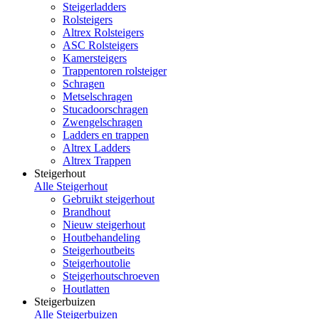
Steigerladders
Rolsteigers
Altrex Rolsteigers
ASC Rolsteigers
Kamersteigers
Trappentoren rolsteiger
Schragen
Metselschragen
Stucadoorschragen
Zwengelschragen
Ladders en trappen
Altrex Ladders
Altrex Trappen
Steigerhout
Alle Steigerhout
Gebruikt steigerhout
Brandhout
Nieuw steigerhout
Houtbehandeling
Steigerhoutbeits
Steigerhoutolie
Steigerhoutschroeven
Houtlatten
Steigerbuizen
Alle Steigerbuizen