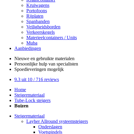
Kruiwagens
Portofoons
Rijplaten
Spanbanden
Veiligheidsborden
Verkeerskegels
Materieelcontainers / Units
Muba
Aanbiedingen
Nieuwe en gebruikte
materialen
Persoonlijke hulp
van specialisten
Spoedleveringen
mogelijk
9.3
uit 10 /
716
reviews
Home
Steigermateriaal
Tube-Lock steigers
Buizen
Steigermateriaal
Layher Allround systeemsteigers
Onderslagen
Voetspindels