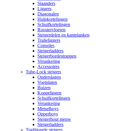
Staanders
Liggers
Diagonalen
Hulpkortelingen
Schuifkortelingen
Roostervloeren
Steigerdelen en kantplanken
Tralieliggers
Consoles
Steigerladders
Steigerbordestrappen
Verankering
Accessoires
Tube-Lock steigers
Onderslagen
Voetplaten
Buizen
Koppelingen
Schuifkortelingen
Verankering
Metselboys
Opperboys
Steigerhout nieuw
Steigerladders
Traditionele steigers