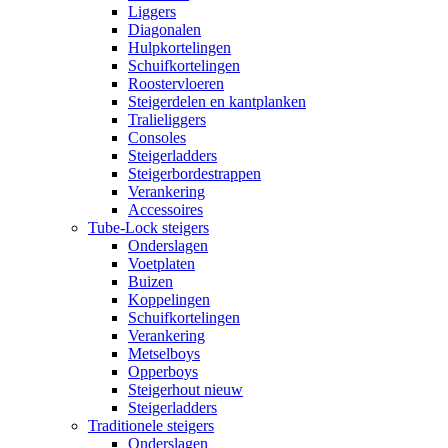
Liggers
Diagonalen
Hulpkortelingen
Schuifkortelingen
Roostervloeren
Steigerdelen en kantplanken
Tralieliggers
Consoles
Steigerladders
Steigerbordestrappen
Verankering
Accessoires
Tube-Lock steigers
Onderslagen
Voetplaten
Buizen
Koppelingen
Schuifkortelingen
Verankering
Metselboys
Opperboys
Steigerhout nieuw
Steigerladders
Traditionele steigers
Onderslagen