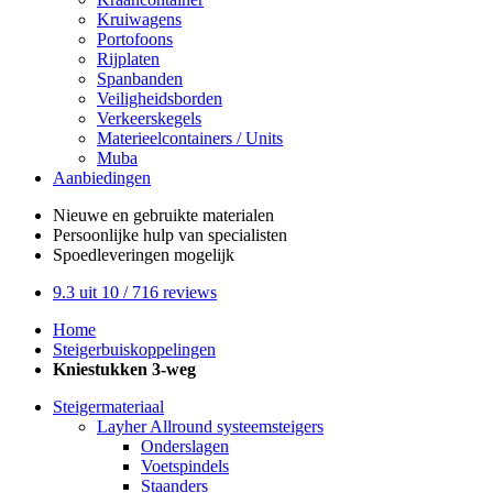
Kruiwagens
Portofoons
Rijplaten
Spanbanden
Veiligheidsborden
Verkeerskegels
Materieelcontainers / Units
Muba
Aanbiedingen
Nieuwe en gebruikte
materialen
Persoonlijke hulp
van specialisten
Spoedleveringen
mogelijk
9.3
uit 10 /
716
reviews
Home
Steigerbuiskoppelingen
Kniestukken 3-weg
Steigermateriaal
Layher Allround systeemsteigers
Onderslagen
Voetspindels
Staanders