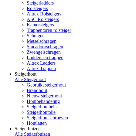
Steigerladders
Rolsteigers
Altrex Rolsteigers
ASC Rolsteigers
Kamersteigers
Trappentoren rolsteiger
Schragen
Metselschragen
Stucadoorschragen
Zwengelschragen
Ladders en trappen
Altrex Ladders
Altrex Trappen
Steigerhout
Alle Steigerhout
Gebruikt steigerhout
Brandhout
Nieuw steigerhout
Houtbehandeling
Steigerhoutbeits
Steigerhoutolie
Steigerhoutschroeven
Houtlatten
Steigerbuizen
Alle Steigerbuizen