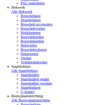
PAL onderdelen
Hekwerk
Alle Hekwerk
Bouwhekken
Dranghekken
Bouwhek accessoires
Bouwhekvoeten
Hekklemmen
Bouwhekzeilen
Bouwheknetten
Hekwielen
Bouwhekschoren
Hekpoorten
Opslag
Veiligheidsborden
Stapelrekken
Alle Stapelrekken
Stapelpallets
Stapelpallets gelakt
Stapelpallets verzinkt
Stapelbakken
U-frames
Bouwplaatsinrichting
Alle Bouwplaatsinrichting
Bouwhekken