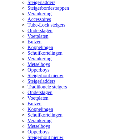
Steigerladders
Steigerbordestrappen
Verankering
Accessoires
Tube-Lock steigers
Onderslagen
Voetplaten
Buizen
Koppelingen
Schuifkortelingen
Verankering
Metselboys
Opperboys
Steigerhout nieuw
Steigerladders
Traditionele steigers
Onderslagen
Voetplaten
Buizen
Koppelingen
Schuifkortelingen
Verankering
Metselboys
Opperboys
Steigerhout nieuw