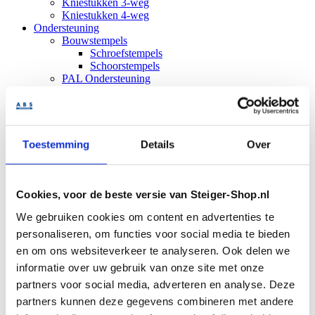
Kniestukken 3-weg
Kniestukken 4-weg
Ondersteuning
Bouwstempels
Schroefstempels
Schoorstempels
PAL Ondersteuning
PAL Torens
PAL onderdelen
Hekwerk
Bouwhekken
Dranghekken
Toestemming
Details
Over
Bouwhek accessoires
Bouwhekvoeten
Hekklemmen
Bouwhekzeilen
Cookies, voor de beste versie van Steiger-Shop.nl
Bouwheknetten
We gebruiken cookies om content en advertenties te
Hekwielen
Bouwhekschoren
personaliseren, om functies voor social media te bieden
Hekpoorten
en om ons websiteverkeer te analyseren. Ook delen we
Opslag
informatie over uw gebruik van onze site met onze
Veiligheidsborden
Stapelrekken
partners voor social media, adverteren en analyse. Deze
Stapelpallets
partners kunnen deze gegevens combineren met andere
Stapelpallets gelakt