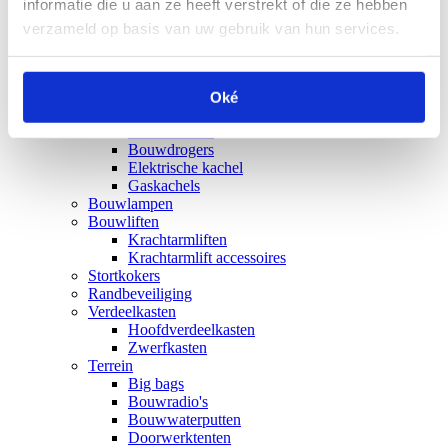
informatie die u aan ze heeft verstrekt of die ze hebben
Stapelpallets verzinkt
Stapelbakken
verzameld op basis van uw gebruik van hun services.
U-frames
Bouwplaatsinrichting
Bouwhekken
Demontabele containers
Oké
Bouwverwarming
Bouwkachels
Bouwdrogers
Elektrische kachel
Gaskachels
Bouwlampen
Bouwliften
Krachtarmliften
Krachtarmlift accessoires
Stortkokers
Randbeveiliging
Verdeelkasten
Hoofdverdeelkasten
Zwerfkasten
Terrein
Big bags
Bouwradio's
Bouwwaterputten
Doorwerktenten