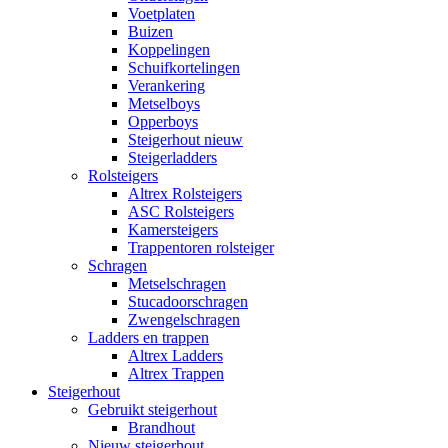
Voetplaten
Buizen
Koppelingen
Schuifkortelingen
Verankering
Metselboys
Opperboys
Steigerhout nieuw
Steigerladders
Rolsteigers
Altrex Rolsteigers
ASC Rolsteigers
Kamersteigers
Trappentoren rolsteiger
Schragen
Metselschragen
Stucadoorschragen
Zwengelschragen
Ladders en trappen
Altrex Ladders
Altrex Trappen
Steigerhout
Gebruikt steigerhout
Brandhout
Nieuw steigerhout