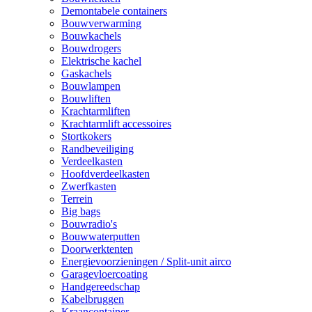
Demontabele containers
Bouwverwarming
Bouwkachels
Bouwdrogers
Elektrische kachel
Gaskachels
Bouwlampen
Bouwliften
Krachtarmliften
Krachtarmlift accessoires
Stortkokers
Randbeveiliging
Verdeelkasten
Hoofdverdeelkasten
Zwerfkasten
Terrein
Big bags
Bouwradio's
Bouwwaterputten
Doorwerktenten
Energievoorzieningen / Split-unit airco
Garagevloercoating
Handgereedschap
Kabelbruggen
Kraancontainer