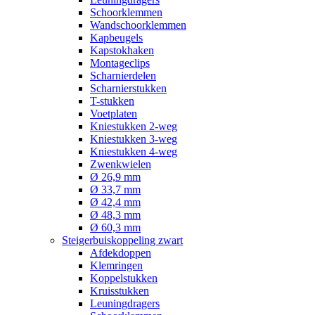
Schoorklemmen
Wandschoorklemmen
Kapbeugels
Kapstokhaken
Montageclips
Scharnierdelen
Scharnierstukken
T-stukken
Voetplaten
Kniestukken 2-weg
Kniestukken 3-weg
Kniestukken 4-weg
Zwenkwielen
Ø 26,9 mm
Ø 33,7 mm
Ø 42,4 mm
Ø 48,3 mm
Ø 60,3 mm
Steigerbuiskoppeling zwart
Afdekdoppen
Klemringen
Koppelstukken
Kruisstukken
Leuningdragers