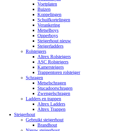
Voetplaten
Buizen
Koppelingen
Schuifkortelingen
Verankering
Metselboys
Opperboys
Steigerhout nieuw
Steigerladders
Rolsteigers
Altrex Rolsteigers
ASC Rolsteigers
Kamersteigers
Trappentoren rolsteiger
Schragen
Metselschragen
Stucadoorschragen
Zwengelschragen
Ladders en trappen
Altrex Ladders
Altrex Trappen
Steigerhout
Gebruikt steigerhout
Brandhout
Nieuw steigerhout