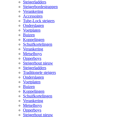
Steigerladders
Steigerbordestrappen
Verankering
Accessoires
Tube-Lock steigers
Onderslagen
Voetplaten
Buizen
Koppelingen
Schuifkortelingen
Verankering
Metselboys
Opperboys
Steigerhout nieuw
Steigerladders
Traditionele steigers
Onderslagen
Voetplaten
Buizen
Koppelingen
Schuifkortelingen
Verankering
Metselboys
Opperboys
Steigerhout nieuw