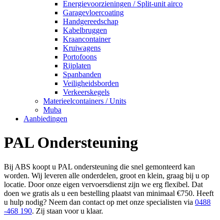
Energievoorzieningen / Split-unit airco
Garagevloercoating
Handgereedschap
Kabelbruggen
Kraancontainer
Kruiwagens
Portofoons
Rijplaten
Spanbanden
Veiligheidsborden
Verkeerskegels
Materieelcontainers / Units
Muba
Aanbiedingen
PAL Ondersteuning
Bij ABS koopt u PAL ondersteuning die snel gemonteerd kan
worden. Wij leveren alle onderdelen, groot en klein, graag bij u op
locatie. Door onze eigen vervoersdienst zijn we erg flexibel. Dat
doen we gratis als u een bestelling plaatst van minimaal €750. Heeft
u hulp nodig? Neem dan contact op met onze specialisten via
0488
-468 190
. Zij staan voor u klaar.