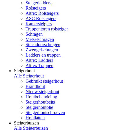
Steigerladders
Rolsteigers
Altrex Rolsteigers
ASC Rolsteigers
Kamersteigers
Trappentoren rolsteiger
Schragen
Metselschragen
Stucadoorschragen
Zwengelschragen
Ladders en trappen
Altrex Ladders
Altrex Trappen
Steigerhout
Alle Steigerhout
Gebruikt steigerhout
Brandhout
Nieuw steigerhout
Houtbehandeling
Steigerhoutbeits
Steigerhoutolie
Steigerhoutschroeven
Houtlatten
Steigerbuizen
Alle Steigerbuizen