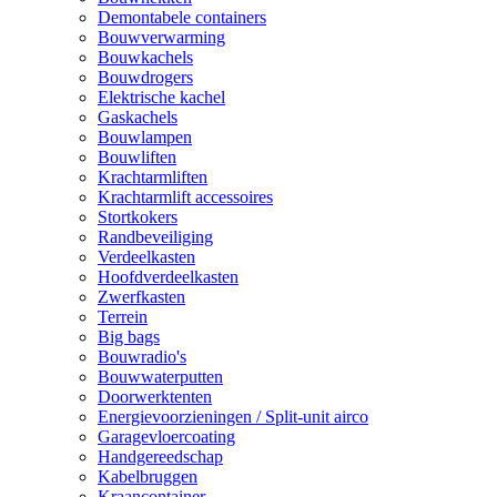
Demontabele containers
Bouwverwarming
Bouwkachels
Bouwdrogers
Elektrische kachel
Gaskachels
Bouwlampen
Bouwliften
Krachtarmliften
Krachtarmlift accessoires
Stortkokers
Randbeveiliging
Verdeelkasten
Hoofdverdeelkasten
Zwerfkasten
Terrein
Big bags
Bouwradio's
Bouwwaterputten
Doorwerktenten
Energievoorzieningen / Split-unit airco
Garagevloercoating
Handgereedschap
Kabelbruggen
Kraancontainer