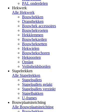
PAL onderdelen
Hekwerk
Alle Hekwerk
Bouwhekken
Dranghekken
Bouwhek accessoires
Bouwhekvoeten
Hekklemmen
Bouwhekzeilen
Bouwheknetten
Hekwielen
Bouwhekschoren
Hekpoorten
Opslag
Veiligheidsborden
Stapelrekken
Alle Stapelrekken
Stapelpallets
Stapelpallets gelakt
Stapelpallets verzinkt
Stapelbakken
U-frames
Bouwplaatsinrichting
Alle Bouwplaatsinrichting
Bouwhekken