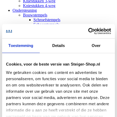
Kniestukken 3-weg
Kniestukken 4-weg
Ondersteuning
Bouwstempels
Schroefstempels
Schoorstempels
PAL Ondersteuning
PAL Torens
PAL onderdelen
Hekwerk
Toestemming
Details
Over
Bouwhekken
Dranghekken
Bouwhek accessoires
Bouwhekvoeten
Cookies, voor de beste versie van Steiger-Shop.nl
Hekklemmen
Bouwhekzeilen
We gebruiken cookies om content en advertenties te
Bouwheknetten
personaliseren, om functies voor social media te bieden
Hekwielen
en om ons websiteverkeer te analyseren. Ook delen we
Bouwhekschoren
Hekpoorten
informatie over uw gebruik van onze site met onze
Opslag
partners voor social media, adverteren en analyse. Deze
Veiligheidsborden
partners kunnen deze gegevens combineren met andere
Stapelrekken
Stapelpallets
informatie die u aan ze heeft verstrekt of die ze hebben
Stapelpallets gelakt
verzameld op basis van uw gebruik van hun services.