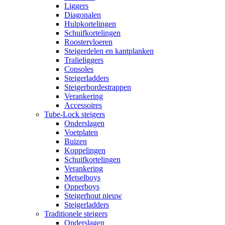
Liggers
Diagonalen
Hulpkortelingen
Schuifkortelingen
Roostervloeren
Steigerdelen en kantplanken
Tralieliggers
Consoles
Steigerladders
Steigerbordestrappen
Verankering
Accessoires
Tube-Lock steigers
Onderslagen
Voetplaten
Buizen
Koppelingen
Schuifkortelingen
Verankering
Metselboys
Opperboys
Steigerhout nieuw
Steigerladders
Traditionele steigers
Onderslagen