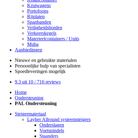
Kruiwagens
Portofoons
Rijplaten
Spanbanden
Veiligheidsborden
Verkeerskegels
Materieelcontainers / Units
Muba
Aanbiedingen
Nieuwe en gebruikte
materialen
Persoonlijke hulp
van specialisten
Spoedleveringen
mogelijk
9.3
uit 10 /
716
reviews
Home
Ondersteuning
PAL Ondersteuning
Steigermateriaal
Layher Allround systeemsteigers
Onderslagen
Voetspindels
Staanders