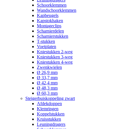
Schoorklemmen
Wandschoorklemmen
Kapbeugels
Kapstokhaken
Montageclips
Scharnierdelen
Scharnierstukken
T-stukken
Voetplaten
Kniestukken 2-weg
Kniestukken 3-weg
Kniestukken 4-weg
Zwenkwielen
Ø 26,9 mm
Ø 33,7 mm
Ø 42,4 mm
Ø 48,3 mm
Ø 60,3 mm
Steigerbuiskoppeling zwart
Afdekdoppen
Klemringen
Koppelstukken
Kruisstukken
Leuningdragers