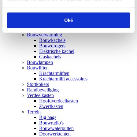
Stapelpallets verzinkt
Stapelbakken
U-frames
Bouwplaatsinrichting
Oké
Bouwhekken
Demontabele containers
Bouwverwarming
Bouwkachels
Bouwdrogers
Elektrische kachel
Gaskachels
Bouwlampen
Bouwliften
Krachtarmliften
Krachtarmlift accessoires
Stortkokers
Randbeveiliging
Verdeelkasten
Hoofdverdeelkasten
Zwerfkasten
Terrein
Big bags
Bouwradio's
Bouwwaterputten
Doorwerktenten