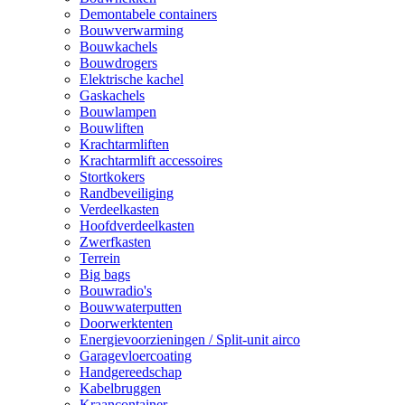
Demontabele containers
Bouwverwarming
Bouwkachels
Bouwdrogers
Elektrische kachel
Gaskachels
Bouwlampen
Bouwliften
Krachtarmliften
Krachtarmlift accessoires
Stortkokers
Randbeveiliging
Verdeelkasten
Hoofdverdeelkasten
Zwerfkasten
Terrein
Big bags
Bouwradio's
Bouwwaterputten
Doorwerktenten
Energievoorzieningen / Split-unit airco
Garagevloercoating
Handgereedschap
Kabelbruggen
Kraancontainer