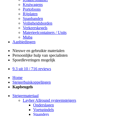
Kruiwagens
Portofoons
Rijplaten
Spanbanden
Veiligheidsborden
Verkeerskegels
Materieelcontainers / Units
Muba
Aanbiedingen
Nieuwe en gebruikte
materialen
Persoonlijke hulp
van specialisten
Spoedleveringen
mogelijk
9.3
uit 10 /
716
reviews
Home
Steigerbuiskoppelingen
Kapbeugels
Steigermateriaal
Layher Allround systeemsteigers
Onderslagen
Voetspindels
Staanders