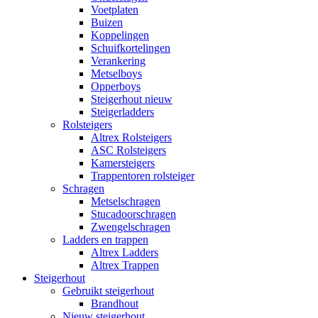
Voetplaten
Buizen
Koppelingen
Schuifkortelingen
Verankering
Metselboys
Opperboys
Steigerhout nieuw
Steigerladders
Rolsteigers
Altrex Rolsteigers
ASC Rolsteigers
Kamersteigers
Trappentoren rolsteiger
Schragen
Metselschragen
Stucadoorschragen
Zwengelschragen
Ladders en trappen
Altrex Ladders
Altrex Trappen
Steigerhout
Gebruikt steigerhout
Brandhout
Nieuw steigerhout