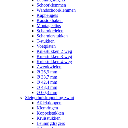
Schoorklemmen
Wandschoorklemmen
Kapbeugels
Kapstokhaken
Montageclips
Scharnierdelen
Scharnierstukken
T-stukken
Voetplaten
Kniestukken 2-weg
Kniestukken 3-weg
Kniestukken 4-weg
Zwenkwielen
Ø 26,9 mm
Ø 33,7 mm
Ø 42,4 mm
Ø 48,3 mm
Ø 60,3 mm
Steigerbuiskoppeling zwart
Afdekdoppen
Klemringen
Koppelstukken
Kruisstukken
Leuningdragers