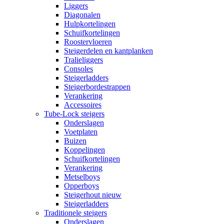
Liggers
Diagonalen
Hulpkortelingen
Schuifkortelingen
Roostervloeren
Steigerdelen en kantplanken
Tralieliggers
Consoles
Steigerladders
Steigerbordestrappen
Verankering
Accessoires
Tube-Lock steigers
Onderslagen
Voetplaten
Buizen
Koppelingen
Schuifkortelingen
Verankering
Metselboys
Opperboys
Steigerhout nieuw
Steigerladders
Traditionele steigers
Onderslagen