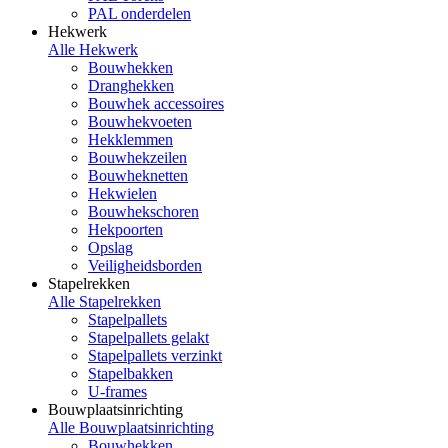
PAL onderdelen
Hekwerk
Alle Hekwerk
Bouwhekken
Dranghekken
Bouwhek accessoires
Bouwhekvoeten
Hekklemmen
Bouwhekzeilen
Bouwheknetten
Hekwielen
Bouwhekschoren
Hekpoorten
Opslag
Veiligheidsborden
Stapelrekken
Alle Stapelrekken
Stapelpallets
Stapelpallets gelakt
Stapelpallets verzinkt
Stapelbakken
U-frames
Bouwplaatsinrichting
Alle Bouwplaatsinrichting
Bouwhekken