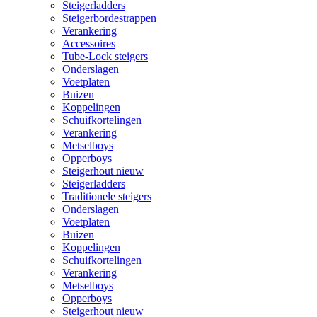
Steigerladders
Steigerbordestrappen
Verankering
Accessoires
Tube-Lock steigers
Onderslagen
Voetplaten
Buizen
Koppelingen
Schuifkortelingen
Verankering
Metselboys
Opperboys
Steigerhout nieuw
Steigerladders
Traditionele steigers
Onderslagen
Voetplaten
Buizen
Koppelingen
Schuifkortelingen
Verankering
Metselboys
Opperboys
Steigerhout nieuw