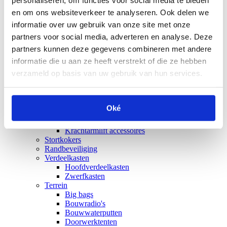
Stapelpallets verzinkt
Stapelbakken
en om ons websiteverkeer te analyseren. Ook delen we
U-frames
informatie over uw gebruik van onze site met onze
Bouwplaatsinrichting
partners voor social media, adverteren en analyse. Deze
Bouwhekken
Demontabele containers
partners kunnen deze gegevens combineren met andere
Bouwverwarming
informatie die u aan ze heeft verstrekt of die ze hebben
Bouwkachels
verzameld op basis van uw gebruik van hun services.
Bouwdrogers
Elektrische kachel
Gaskachels
Bouwlampen
Oké
Bouwliften
Krachtarmliften
Krachtarmlift accessoires
Stortkokers
Randbeveiliging
Verdeelkasten
Hoofdverdeelkasten
Zwerfkasten
Terrein
Big bags
Bouwradio's
Bouwwaterputten
Doorwerktenten