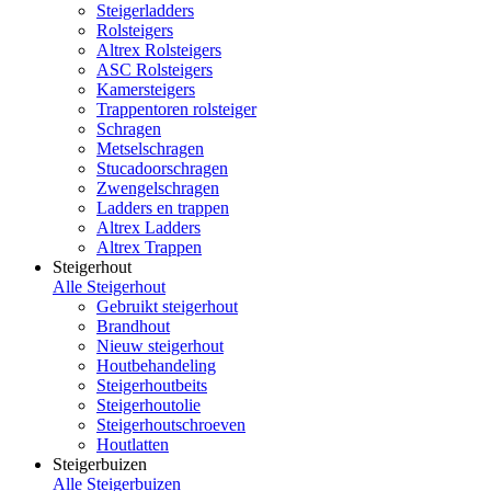
Steigerladders
Rolsteigers
Altrex Rolsteigers
ASC Rolsteigers
Kamersteigers
Trappentoren rolsteiger
Schragen
Metselschragen
Stucadoorschragen
Zwengelschragen
Ladders en trappen
Altrex Ladders
Altrex Trappen
Steigerhout
Alle Steigerhout
Gebruikt steigerhout
Brandhout
Nieuw steigerhout
Houtbehandeling
Steigerhoutbeits
Steigerhoutolie
Steigerhoutschroeven
Houtlatten
Steigerbuizen
Alle Steigerbuizen