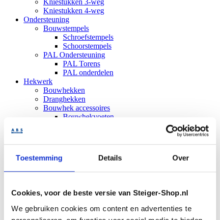
Kniestukken 3-weg
Kniestukken 4-weg
Ondersteuning
Bouwstempels
Schroefstempels
Schoorstempels
PAL Ondersteuning
PAL Torens
PAL onderdelen
Hekwerk
Bouwhekken
Dranghekken
Bouwhek accessoires
Bouwhekvoeten
Hekklemmen
Bouwhekzeilen
Bouwheknetten
Hekwielen
Toestemming
Details
Over
Bouwhekschoren
Hekpoorten
Opslag
Veiligheidsborden
Cookies, voor de beste versie van Steiger-Shop.nl
Stapelrekken
Stapelpallets
We gebruiken cookies om content en advertenties te
Stapelpallets gelakt
personaliseren, om functies voor social media te bieden