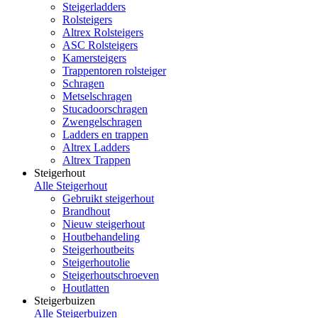
Steigerladders
Rolsteigers
Altrex Rolsteigers
ASC Rolsteigers
Kamersteigers
Trappentoren rolsteiger
Schragen
Metselschragen
Stucadoorschragen
Zwengelschragen
Ladders en trappen
Altrex Ladders
Altrex Trappen
Steigerhout
Alle Steigerhout
Gebruikt steigerhout
Brandhout
Nieuw steigerhout
Houtbehandeling
Steigerhoutbeits
Steigerhoutolie
Steigerhoutschroeven
Houtlatten
Steigerbuizen
Alle Steigerbuizen