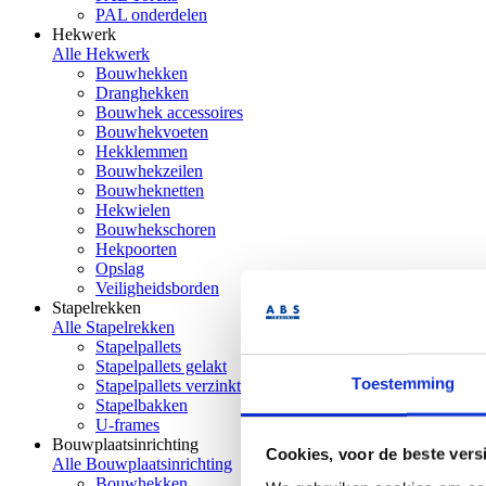
PAL onderdelen
Hekwerk
Alle Hekwerk
Bouwhekken
Dranghekken
Bouwhek accessoires
Bouwhekvoeten
Hekklemmen
Bouwhekzeilen
Bouwheknetten
Hekwielen
Bouwhekschoren
Hekpoorten
Opslag
Veiligheidsborden
Stapelrekken
Alle Stapelrekken
Stapelpallets
Stapelpallets gelakt
Toestemming
Stapelpallets verzinkt
Stapelbakken
U-frames
Bouwplaatsinrichting
Cookies, voor de beste vers
Alle Bouwplaatsinrichting
Bouwhekken