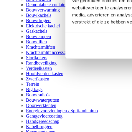
We gebruiken cookies om cont
Demontabele containers
websiteverkeer te analyseren
Bouwverwarming
media, adverteren en analys
Bouwkachels
Bouwdrogers
verstrekt of die ze hebben v
Elektrische kachel
Gaskachels
Bouwlampen
Bouwliften
Krachtarmliften
Krachtarmlift accessoires
Stortkokers
Randbeveiliging
Verdeelkasten
Hoofdverdeelkasten
Zwerfkasten
Terrein
Big bags
Bouwradio's
Bouwwaterputten
Doorwerktenten
Energievoorzieningen / Split-unit airco
Garagevloercoating
Handgereedschap
Kabelbruggen
Kraancontainer