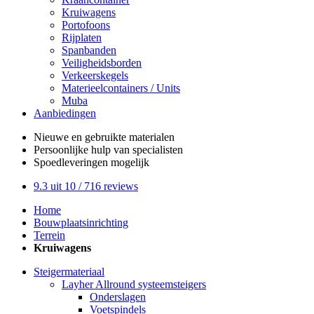
Kruiwagens
Portofoons
Rijplaten
Spanbanden
Veiligheidsborden
Verkeerskegels
Materieelcontainers / Units
Muba
Aanbiedingen
Nieuwe en gebruikte
materialen
Persoonlijke hulp
van specialisten
Spoedleveringen
mogelijk
9.3
uit 10 /
716
reviews
Home
Bouwplaatsinrichting
Terrein
Kruiwagens
Steigermateriaal
Layher Allround systeemsteigers
Onderslagen
Voetspindels