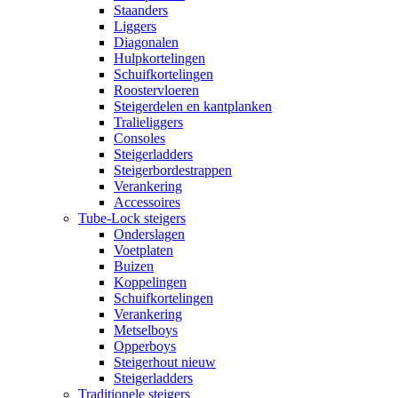
Staanders
Liggers
Diagonalen
Hulpkortelingen
Schuifkortelingen
Roostervloeren
Steigerdelen en kantplanken
Tralieliggers
Consoles
Steigerladders
Steigerbordestrappen
Verankering
Accessoires
Tube-Lock steigers
Onderslagen
Voetplaten
Buizen
Koppelingen
Schuifkortelingen
Verankering
Metselboys
Opperboys
Steigerhout nieuw
Steigerladders
Traditionele steigers