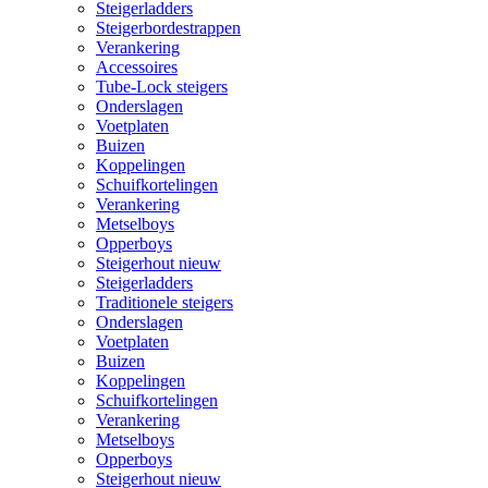
Steigerladders
Steigerbordestrappen
Verankering
Accessoires
Tube-Lock steigers
Onderslagen
Voetplaten
Buizen
Koppelingen
Schuifkortelingen
Verankering
Metselboys
Opperboys
Steigerhout nieuw
Steigerladders
Traditionele steigers
Onderslagen
Voetplaten
Buizen
Koppelingen
Schuifkortelingen
Verankering
Metselboys
Opperboys
Steigerhout nieuw