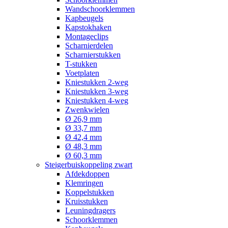
Wandschoorklemmen
Kapbeugels
Kapstokhaken
Montageclips
Scharnierdelen
Scharnierstukken
T-stukken
Voetplaten
Kniestukken 2-weg
Kniestukken 3-weg
Kniestukken 4-weg
Zwenkwielen
Ø 26,9 mm
Ø 33,7 mm
Ø 42,4 mm
Ø 48,3 mm
Ø 60,3 mm
Steigerbuiskoppeling zwart
Afdekdoppen
Klemringen
Koppelstukken
Kruisstukken
Leuningdragers
Schoorklemmen