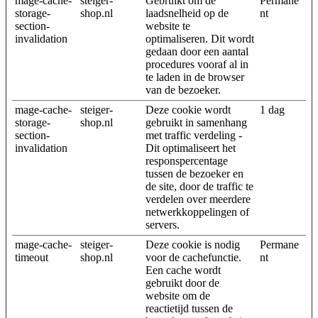
mage-cache-
steiger-
Gebruikt om de
Permane
storage-
shop.nl
laadsnelheid op de
nt
section-
website te
invalidation
optimaliseren. Dit wordt
gedaan door een aantal
procedures vooraf al in
te laden in de browser
van de bezoeker.
mage-cache-
steiger-
Deze cookie wordt
1 dag
storage-
shop.nl
gebruikt in samenhang
section-
met traffic verdeling -
invalidation
Dit optimaliseert het
responspercentage
tussen de bezoeker en
de site, door de traffic te
verdelen over meerdere
netwerkkoppelingen of
servers.
mage-cache-
steiger-
Deze cookie is nodig
Permane
timeout
shop.nl
voor de cachefunctie.
nt
Een cache wordt
gebruikt door de
website om de
reactietijd tussen de