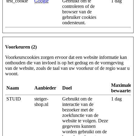
test_cookie
Google
Gebruikt om te
1 dag
controleren of de
browser van de
gebruiker cookies
ondersteunt.
Voorkeuren (2)
Voorkeurscookies zorgen ervoor dat een website informatie kan
onthouden die van invloed is op het gedrag en de vormgeving
van de website, zoals de taal van uw voorkeur of de regio waar u
woont.
Maximale
Naam
Aanbieder
Doel
bewaarterm
STUID
steiger-
Gebruikt om de
1 dag
shop.nl
interactie van de
bezoeker met de
zoekfunctie van de
website te volgen. Deze
gegevens kunnen
worden gebruikt om de