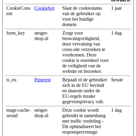
CookieCons
Cookiebot
Slaat de cookiestatus
1 jaar
ent
van de gebruiker op
voor het huidige
domein
form_key
steiger-
Zorgt voor
1 dag
shop.nl
browsingveiligheid,
door vervalsing van
cross-site verzoeken te
voorkomen. Deze
cookie is essentieel voor
de veiligheid van de
website en bezoeker.
is_eu
Pinterest
Bepaalt of de gebruiker
Sessie
zich in de EU bevindt
en daarom onder de
EU-regels inzake
gegevensprivacy valt.
mage-cache-
steiger-
Deze cookie wordt
1 dag
sessid
shop.nl
gebruikt in samenhang
met traffic verdeling -
Dit optimaliseert het
responspercentage