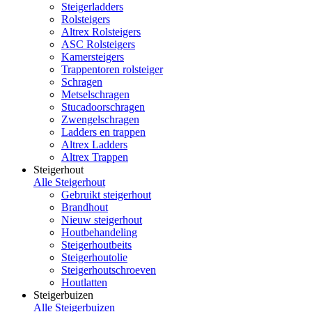
Steigerladders
Rolsteigers
Altrex Rolsteigers
ASC Rolsteigers
Kamersteigers
Trappentoren rolsteiger
Schragen
Metselschragen
Stucadoorschragen
Zwengelschragen
Ladders en trappen
Altrex Ladders
Altrex Trappen
Steigerhout
Alle Steigerhout
Gebruikt steigerhout
Brandhout
Nieuw steigerhout
Houtbehandeling
Steigerhoutbeits
Steigerhoutolie
Steigerhoutschroeven
Houtlatten
Steigerbuizen
Alle Steigerbuizen