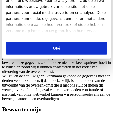
en om ons websiteverkeer te analyseren. Ook delen we
bekend.
informatie over uw gebruik van onze site met onze
Wij verwerken uw persoonsgegevens in het kader van de hierboven
partners voor social media, adverteren en analyse. Deze
beschreven gerechtvaardigde belangen. U heeft op grond van met
uw specifieke situatie verband houdende redenen te allen tijde het
partners kunnen deze gegevens combineren met andere
recht om bezwaar te maken tegen deze verwerkingen (zie ‘Uw
informatie die u aan ze heeft verstrekt of die ze hebben
rechten’ hieronder).
verzameld op basis van uw gebruik van hun services.
Registreren
Oké
Bij bepaalde onderdelen van onze webwinkel moet u zich eerst
registreren. Na registratie bewaren wij via de door u gekozen
gebruikersnaam de door u opgegeven persoonsgegevens. Wij
bewaren deze gegevens zodat u deze niet elke keer opnieuw hoeft in
te vullen en zodat wij u kunnen contacteren in het kader van
uitvoering van de overeenkomst.
Wij zullen de aan uw gebruikersnaam gekoppelde gegevens niet aan
derden verstrekken, tenzij dat noodzakelijk is in het kader van de
uitvoering van de overeenkomst die u met ons sluit of indien dit
wettelijk verplicht is. In geval van een vermoeden van fraude of
misbruik van onze webwinkel kunnen wij persoonsgegevens aan de
bevoegde autoriteiten overhandigen.
Bewaartermijn