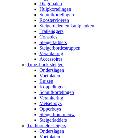
Diagonalen
Hulpkortelingen
Schuifkortelingen
Roostervloeren
Steigerdelen en kantplanken
Tralieliggers
Consoles
Steigerladders
Steigerbordestrappen
Verankering
Accessoires
Tube-Lock steigers
Onderslagen
Voetplaten
Buizen
Koppelingen
Schuifkortelingen
Verankering
Metselboys
Opperboys
Steigerhout nieuw
Steigerladders
Traditionele steigers
Onderslagen
Voetplaten