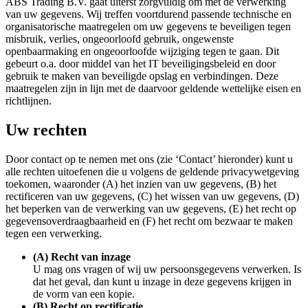
ABS Trading B.V. gaat uiterst zorgvuldig om met de verwerking
van uw gegevens. Wij treffen voortdurend passende technische en
organisatorische maatregelen om uw gegevens te beveiligen tegen
misbruik, verlies, ongeoorloofd gebruik, ongewenste
openbaarmaking en ongeoorloofde wijziging tegen te gaan. Dit
gebeurt o.a. door middel van het IT beveiligingsbeleid en door
gebruik te maken van beveiligde opslag en verbindingen. Deze
maatregelen zijn in lijn met de daarvoor geldende wettelijke eisen en
richtlijnen.
Uw rechten
Door contact op te nemen met ons (zie ‘Contact’ hieronder) kunt u
alle rechten uitoefenen die u volgens de geldende privacywetgeving
toekomen, waaronder (A) het inzien van uw gegevens, (B) het
rectificeren van uw gegevens, (C) het wissen van uw gegevens, (D)
het beperken van de verwerking van uw gegevens, (E) het recht op
gegevensoverdraagbaarheid en (F) het recht om bezwaar te maken
tegen een verwerking.
(A) Recht van inzage
U mag ons vragen of wij uw persoonsgegevens verwerken. Is
dat het geval, dan kunt u inzage in deze gegevens krijgen in
de vorm van een kopie.
(B) Recht op rectificatie