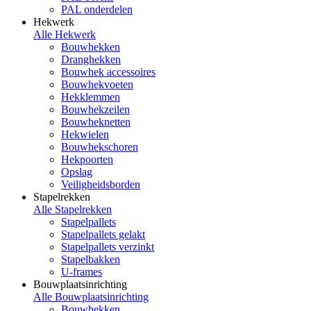
PAL onderdelen
Hekwerk
Alle Hekwerk
Bouwhekken
Dranghekken
Bouwhek accessoires
Bouwhekvoeten
Hekklemmen
Bouwhekzeilen
Bouwheknetten
Hekwielen
Bouwhekschoren
Hekpoorten
Opslag
Veiligheidsborden
Stapelrekken
Alle Stapelrekken
Stapelpallets
Stapelpallets gelakt
Stapelpallets verzinkt
Stapelbakken
U-frames
Bouwplaatsinrichting
Alle Bouwplaatsinrichting
Bouwhekken