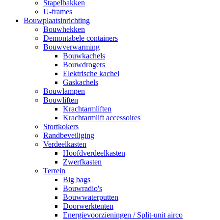
Stapelbakken
U-frames
Bouwplaatsinrichting
Bouwhekken
Demontabele containers
Bouwverwarming
Bouwkachels
Bouwdrogers
Elektrische kachel
Gaskachels
Bouwlampen
Bouwliften
Krachtarmliften
Krachtarmlift accessoires
Stortkokers
Randbeveiliging
Verdeelkasten
Hoofdverdeelkasten
Zwerfkasten
Terrein
Big bags
Bouwradio's
Bouwwaterputten
Doorwerktenten
Energievoorzieningen / Split-unit airco