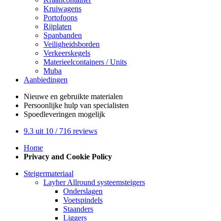
Kruiwagens
Portofoons
Rijplaten
Spanbanden
Veiligheidsborden
Verkeerskegels
Materieelcontainers / Units
Muba
Aanbiedingen
Nieuwe en gebruikte
materialen
Persoonlijke hulp
van specialisten
Spoedleveringen
mogelijk
9.3
uit 10 /
716
reviews
Home
Privacy and Cookie Policy
Steigermateriaal
Layher Allround systeemsteigers
Onderslagen
Voetspindels
Staanders
Liggers