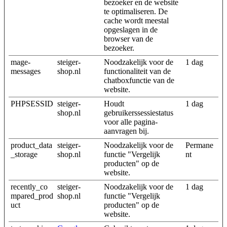
bezoeker en de website
te optimaliseren. De
cache wordt meestal
opgeslagen in de
browser van de
bezoeker.
mage-
steiger-
Noodzakelijk voor de
1 dag
messages
shop.nl
functionaliteit van de
chatboxfunctie van de
website.
PHPSESSID
steiger-
Houdt
1 dag
shop.nl
gebruikerssessiestatus
voor alle pagina-
aanvragen bij.
product_data
steiger-
Noodzakelijk voor de
Permane
_storage
shop.nl
functie "Vergelijk
nt
producten" op de
website.
recently_co
steiger-
Noodzakelijk voor de
1 dag
mpared_prod
shop.nl
functie "Vergelijk
uct
producten" op de
website.