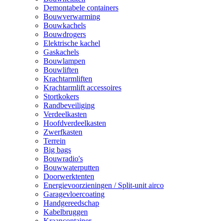
Demontabele containers
Bouwverwarming
Bouwkachels
Bouwdrogers
Elektrische kachel
Gaskachels
Bouwlampen
Bouwliften
Krachtarmliften
Krachtarmlift accessoires
Stortkokers
Randbeveiliging
Verdeelkasten
Hoofdverdeelkasten
Zwerfkasten
Terrein
Big bags
Bouwradio's
Bouwwaterputten
Doorwerktenten
Energievoorzieningen / Split-unit airco
Garagevloercoating
Handgereedschap
Kabelbruggen
Kraancontainer