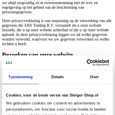
we altijd zorgvuldig en in overeenstemming met de wet- en
regelgeving op het gebied van de bescherming van
persoonsgegevens.
Deze privacyverklaring is van toepassing op de verwerking van alle
gegevens die ABS Trading B.V. verzamelt als u onze website
bezoekt, die u op onze website achterlaat of die u op onze website
uploadt. In deze privacyverklaring leggen we uit welke gegevens
worden verwerkt, waarvoor we uw gegevens verwerken en welke
rechten u heeft.
Bezoeken van onze website
Als u onze website bezoekt dan verwerken wij, zelfstandig dan wel
gezamenlijk, onder meer uw IP-adres en gegevens over uw
activiteiten op onze website waaronder uw klikgedrag,
Toestemming
Details
Over
internetbrowser en apparaat type. De voornoemde gegevens
gebruiken we om:
te analyseren hoe bezoekers deze website gebruiken; en
Cookies, voor de beste versie van Steiger-Shop.nl
de inhoud van deze website en advertenties op deze website,
sociale media of websites van derden af te stemmen op uw
We gebruiken cookies om content en advertenties te
interesses (profilering). We koppelen deze gegevens niet aan
personaliseren, om functies voor social media te bieden
uw naam, adres, e-mailadres en dergelijke, indien bij ons