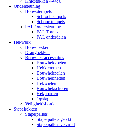
Kniestukken 4-weg
Ondersteuning
Bouwstempels
Schroefstempels
Schoorstempels
PAL Ondersteuning
PAL Torens
PAL onderdelen
Hekwerk
Bouwhekken
Dranghekken
Bouwhek accessoires
Bouwhekvoeten
Hekklemmen
Bouwhekzeilen
Bouwheknetten
Hekwielen
Bouwhekschoren
Hekpoorten
Opslag
Veiligheidsborden
Stapelrekken
Stapelpallets
Stapelpallets gelakt
Stapelpallets verzinkt