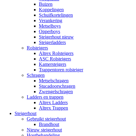
Buizen
Koppelingen
Schuifkortelingen
Verankering
Metselboys
Opperboys
Steigerhout nieuw
Steigerladders
Rolsteigers
Altrex Rolsteigers
ASC Rolsteigers
Kamersteigers
Trappentoren rolsteiger
Schragen
Metselschragen
Stucadoorschragen
Zwengelschragen
Ladders en trappen
Altrex Ladders
Altrex Trappen
Steigerhout
Gebruikt steigerhout
Brandhout
Nieuw steigerhout
Houtbehandeling