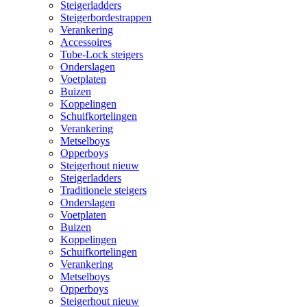
Steigerladders
Steigerbordestrappen
Verankering
Accessoires
Tube-Lock steigers
Onderslagen
Voetplaten
Buizen
Koppelingen
Schuifkortelingen
Verankering
Metselboys
Opperboys
Steigerhout nieuw
Steigerladders
Traditionele steigers
Onderslagen
Voetplaten
Buizen
Koppelingen
Schuifkortelingen
Verankering
Metselboys
Opperboys
Steigerhout nieuw