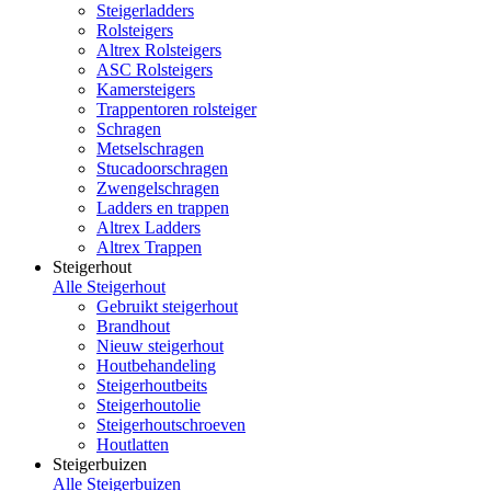
Steigerladders
Rolsteigers
Altrex Rolsteigers
ASC Rolsteigers
Kamersteigers
Trappentoren rolsteiger
Schragen
Metselschragen
Stucadoorschragen
Zwengelschragen
Ladders en trappen
Altrex Ladders
Altrex Trappen
Steigerhout
Alle Steigerhout
Gebruikt steigerhout
Brandhout
Nieuw steigerhout
Houtbehandeling
Steigerhoutbeits
Steigerhoutolie
Steigerhoutschroeven
Houtlatten
Steigerbuizen
Alle Steigerbuizen