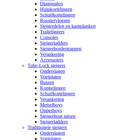
Diagonalen
Hulpkortelingen
Schuifkortelingen
Roostervloeren
Steigerdelen en kantplanken
Tralieliggers
Consoles
Steigerladders
Steigerbordestrappen
Verankering
Accessoires
Tube-Lock steigers
Onderslagen
Voetplaten
Buizen
Koppelingen
Schuifkortelingen
Verankering
Metselboys
Opperboys
Steigerhout nieuw
Steigerladders
Traditionele steigers
Onderslagen
Voetplaten