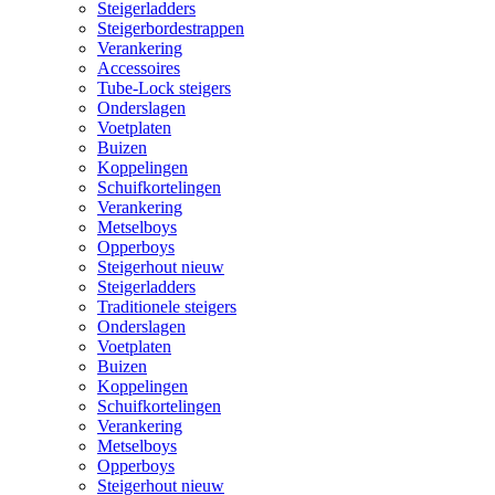
Steigerladders
Steigerbordestrappen
Verankering
Accessoires
Tube-Lock steigers
Onderslagen
Voetplaten
Buizen
Koppelingen
Schuifkortelingen
Verankering
Metselboys
Opperboys
Steigerhout nieuw
Steigerladders
Traditionele steigers
Onderslagen
Voetplaten
Buizen
Koppelingen
Schuifkortelingen
Verankering
Metselboys
Opperboys
Steigerhout nieuw