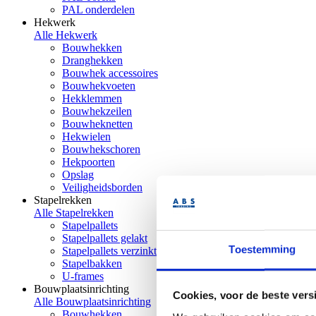
PAL onderdelen
Hekwerk
Alle Hekwerk
Bouwhekken
Dranghekken
Bouwhek accessoires
Bouwhekvoeten
Hekklemmen
Bouwhekzeilen
Bouwheknetten
Hekwielen
Bouwhekschoren
Hekpoorten
Opslag
Veiligheidsborden
Stapelrekken
Alle Stapelrekken
Stapelpallets
Stapelpallets gelakt
Toestemming
Stapelpallets verzinkt
Stapelbakken
U-frames
Bouwplaatsinrichting
Cookies, voor de beste vers
Alle Bouwplaatsinrichting
Bouwhekken