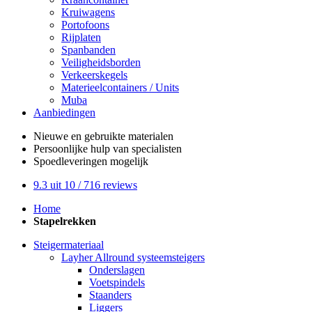
Kruiwagens
Portofoons
Rijplaten
Spanbanden
Veiligheidsborden
Verkeerskegels
Materieelcontainers / Units
Muba
Aanbiedingen
Nieuwe en gebruikte
materialen
Persoonlijke hulp
van specialisten
Spoedleveringen
mogelijk
9.3
uit 10 /
716
reviews
Home
Stapelrekken
Steigermateriaal
Layher Allround systeemsteigers
Onderslagen
Voetspindels
Staanders
Liggers