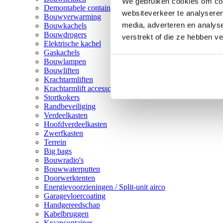
We gebruiken cookies om cont
Demontabele containers
websiteverkeer te analyseren
Bouwverwarming
media, adverteren en analys
Bouwkachels
Bouwdrogers
verstrekt of die ze hebben v
Elektrische kachel
Gaskachels
Bouwlampen
Bouwliften
Krachtarmliften
Krachtarmlift accessoires
Stortkokers
Randbeveiliging
Verdeelkasten
Hoofdverdeelkasten
Zwerfkasten
Terrein
Big bags
Bouwradio's
Bouwwaterputten
Doorwerktenten
Energievoorzieningen / Split-unit airco
Garagevloercoating
Handgereedschap
Kabelbruggen
Kraancontainer