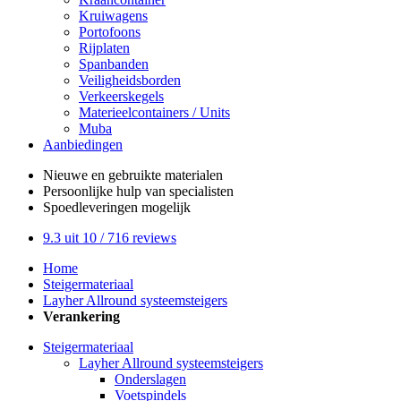
Kruiwagens
Portofoons
Rijplaten
Spanbanden
Veiligheidsborden
Verkeerskegels
Materieelcontainers / Units
Muba
Aanbiedingen
Nieuwe en gebruikte
materialen
Persoonlijke hulp
van specialisten
Spoedleveringen
mogelijk
9.3
uit 10 /
716
reviews
Home
Steigermateriaal
Layher Allround systeemsteigers
Verankering
Steigermateriaal
Layher Allround systeemsteigers
Onderslagen
Voetspindels