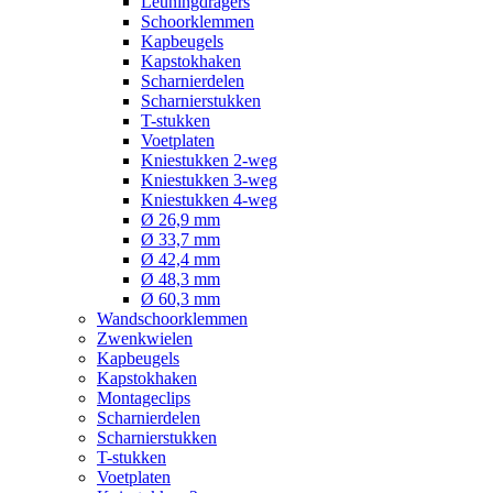
Leuningdragers
Schoorklemmen
Kapbeugels
Kapstokhaken
Scharnierdelen
Scharnierstukken
T-stukken
Voetplaten
Kniestukken 2-weg
Kniestukken 3-weg
Kniestukken 4-weg
Ø 26,9 mm
Ø 33,7 mm
Ø 42,4 mm
Ø 48,3 mm
Ø 60,3 mm
Wandschoorklemmen
Zwenkwielen
Kapbeugels
Kapstokhaken
Montageclips
Scharnierdelen
Scharnierstukken
T-stukken
Voetplaten