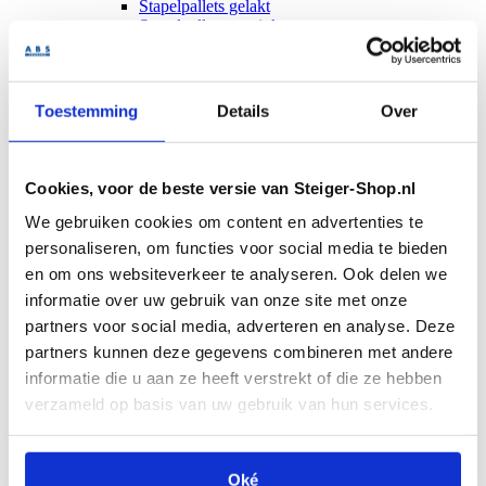
Stapelpallets gelakt
Stapelpallets verzinkt
Stapelbakken
U-frames
Bouwplaatsinrichting
Bouwhekken
Toestemming
Details
Over
Demontabele containers
Bouwverwarming
Bouwkachels
Bouwdrogers
Cookies, voor de beste versie van Steiger-Shop.nl
Elektrische kachel
Gaskachels
We gebruiken cookies om content en advertenties te
Bouwlampen
personaliseren, om functies voor social media te bieden
Bouwliften
en om ons websiteverkeer te analyseren. Ook delen we
Krachtarmliften
Krachtarmlift accessoires
informatie over uw gebruik van onze site met onze
Stortkokers
partners voor social media, adverteren en analyse. Deze
Randbeveiliging
partners kunnen deze gegevens combineren met andere
Verdeelkasten
Hoofdverdeelkasten
informatie die u aan ze heeft verstrekt of die ze hebben
Zwerfkasten
verzameld op basis van uw gebruik van hun services.
Terrein
Big bags
Bouwradio's
Bouwwaterputten
Oké