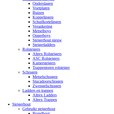
Onderslagen
Voetplaten
Buizen
Koppelingen
Schuifkortelingen
Verankering
Metselboys
Opperboys
Steigerhout nieuw
Steigerladders
Rolsteigers
Altrex Rolsteigers
ASC Rolsteigers
Kamersteigers
Trappentoren rolsteiger
Schragen
Metselschragen
Stucadoorschragen
Zwengelschragen
Ladders en trappen
Altrex Ladders
Altrex Trappen
Steigerhout
Gebruikt steigerhout
Brandhout