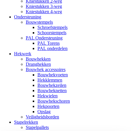
Kniestukken 2-weg
Kniestukken 3-weg
Kniestukken 4-weg
Ondersteuning
Bouwstempels
Schroefstempels
Schoorstempels
PAL Ondersteuning
PAL Torens
PAL onderdelen
Hekwerk
Bouwhekken
Dranghekken
Bouwhek accessoires
Bouwhekvoeten
Hekklemmen
Bouwhekzeilen
Bouwheknetten
Hekwielen
Bouwhekschoren
Hekpoorten
Opslag
Veiligheidsborden
Stapelrekken
Stapelpallets