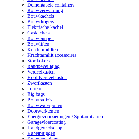
Demontabele containers
Bouwverwarming
Bouwkachels
Bouwdrogers
Elektrische kachel
Gaskachels
Bouwlampen
Bouwliften
Krachtarmliften
Krachtarmlift accessoires
Stortkokers
Randbeveiliging
Verdeelkasten
Hoofdverdeelkasten
Zwerfkasten
Terrein
Big bags
Bouwradio's
Bouwwaterputten
Doorwerktenten
Energievoorzieningen / Split-unit airco
Garagevloercoating
Handgereedschap
Kabelbruggen
Kraancontainer