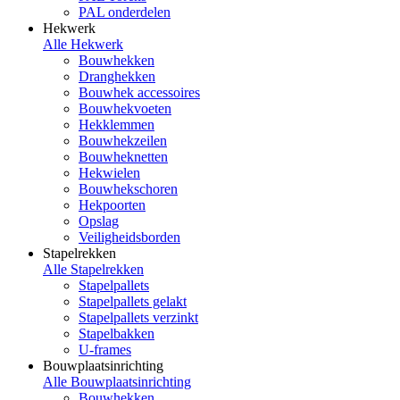
PAL onderdelen
Hekwerk
Alle Hekwerk
Bouwhekken
Dranghekken
Bouwhek accessoires
Bouwhekvoeten
Hekklemmen
Bouwhekzeilen
Bouwheknetten
Hekwielen
Bouwhekschoren
Hekpoorten
Opslag
Veiligheidsborden
Stapelrekken
Alle Stapelrekken
Stapelpallets
Stapelpallets gelakt
Stapelpallets verzinkt
Stapelbakken
U-frames
Bouwplaatsinrichting
Alle Bouwplaatsinrichting
Bouwhekken