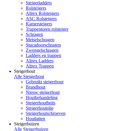
Steigerladders
Rolsteigers
Altrex Rolsteigers
ASC Rolsteigers
Kamersteigers
Trappentoren rolsteiger
Schragen
Metselschragen
Stucadoorschragen
Zwengelschragen
Ladders en trappen
Altrex Ladders
Altrex Trappen
Steigerhout
Alle Steigerhout
Gebruikt steigerhout
Brandhout
Nieuw steigerhout
Houtbehandeling
Steigerhoutbeits
Steigerhoutolie
Steigerhoutschroeven
Houtlatten
Steigerbuizen
Alle Steigerbuizen