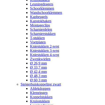
Leuningdragers
Schoorklemmen
Wandschoorklemmen
Kapbeugels
Kapstokhaken
Montageclips
Scharnierdelen
Scharnierstukken
T-stukken
Voetplaten
Kniestukken 2-weg
Kniestukken 3-weg
Kniestukken 4-weg
Zwenkwielen
Ø 26,9 mm
Ø 33,7 mm
Ø 42,4 mm
Ø 48,3 mm
Ø 60,3 mm
Steigerbuiskoppeling zwart
Afdekdoppen
Klemringen
Koppelstukken
Kruisstukken