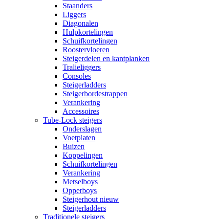
Staanders
Liggers
Diagonalen
Hulpkortelingen
Schuifkortelingen
Roostervloeren
Steigerdelen en kantplanken
Tralieliggers
Consoles
Steigerladders
Steigerbordestrappen
Verankering
Accessoires
Tube-Lock steigers
Onderslagen
Voetplaten
Buizen
Koppelingen
Schuifkortelingen
Verankering
Metselboys
Opperboys
Steigerhout nieuw
Steigerladders
Traditionele steigers