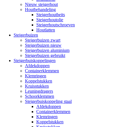
Nieuw steigerhout
Houtbehandeling
Steigerhoutbeits
Steigerhoutolie
Steigerhoutschroeven
Houtlatten
Steigerbuizen
Steigerbuizen zwart
Steigerbuizen nieuw
Steigerbuizen aluminium
Steigerbuizen gebruikt
Steigerbuiskoppelingen
Afdekdoppen
Containerklemmen
Klemringen
Koppelstukken
Kruisstukken
Leuningdragers
Schoorklemmen
Steigerbuiskoppeling staal
Afdekdoppen
Containerklemmen
Klemringen
Koppelstukken
Kruisstukken