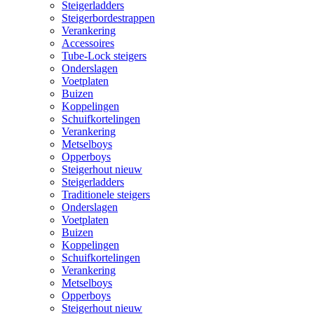
Steigerladders
Steigerbordestrappen
Verankering
Accessoires
Tube-Lock steigers
Onderslagen
Voetplaten
Buizen
Koppelingen
Schuifkortelingen
Verankering
Metselboys
Opperboys
Steigerhout nieuw
Steigerladders
Traditionele steigers
Onderslagen
Voetplaten
Buizen
Koppelingen
Schuifkortelingen
Verankering
Metselboys
Opperboys
Steigerhout nieuw