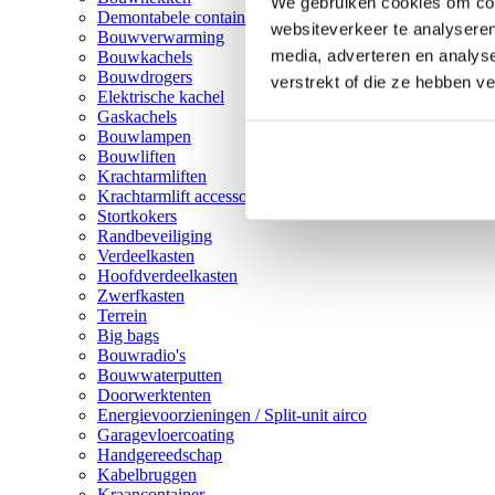
We gebruiken cookies om cont
Demontabele containers
websiteverkeer te analyseren
Bouwverwarming
media, adverteren en analys
Bouwkachels
Bouwdrogers
verstrekt of die ze hebben v
Elektrische kachel
Gaskachels
Bouwlampen
Bouwliften
Krachtarmliften
Krachtarmlift accessoires
Stortkokers
Randbeveiliging
Verdeelkasten
Hoofdverdeelkasten
Zwerfkasten
Terrein
Big bags
Bouwradio's
Bouwwaterputten
Doorwerktenten
Energievoorzieningen / Split-unit airco
Garagevloercoating
Handgereedschap
Kabelbruggen
Kraancontainer