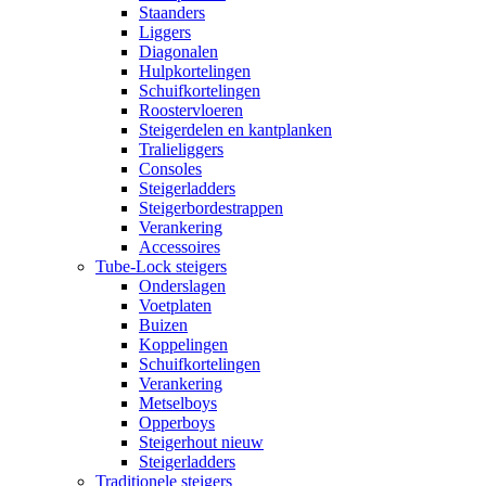
Staanders
Liggers
Diagonalen
Hulpkortelingen
Schuifkortelingen
Roostervloeren
Steigerdelen en kantplanken
Tralieliggers
Consoles
Steigerladders
Steigerbordestrappen
Verankering
Accessoires
Tube-Lock steigers
Onderslagen
Voetplaten
Buizen
Koppelingen
Schuifkortelingen
Verankering
Metselboys
Opperboys
Steigerhout nieuw
Steigerladders
Traditionele steigers