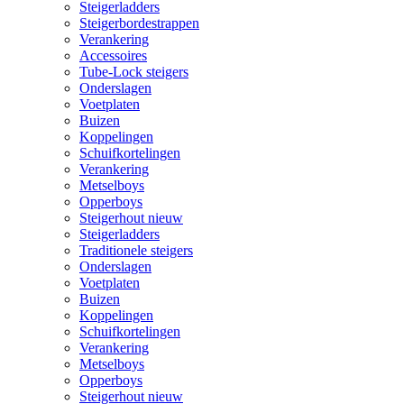
Steigerladders
Steigerbordestrappen
Verankering
Accessoires
Tube-Lock steigers
Onderslagen
Voetplaten
Buizen
Koppelingen
Schuifkortelingen
Verankering
Metselboys
Opperboys
Steigerhout nieuw
Steigerladders
Traditionele steigers
Onderslagen
Voetplaten
Buizen
Koppelingen
Schuifkortelingen
Verankering
Metselboys
Opperboys
Steigerhout nieuw