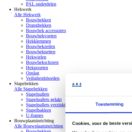
PAL onderdelen
Hekwerk
Alle Hekwerk
Bouwhekken
Dranghekken
Bouwhek accessoires
Bouwhekvoeten
Hekklemmen
Bouwhekzeilen
Bouwheknetten
Hekwielen
Bouwhekschoren
Hekpoorten
Opslag
Veiligheidsborden
Stapelrekken
Alle Stapelrekken
Stapelpallets
Stapelpallets gelakt
Toestemming
Stapelpallets verzinkt
Stapelbakken
U-frames
Bouwplaatsinrichting
Cookies, voor de beste vers
Alle Bouwplaatsinrichting
Bouwhekken