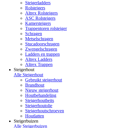
Steigerladders
Rolsteigers
Altrex Rolsteigers
ASC Rolsteigers
Kamersteigers
Trappentoren rolsteiger
Schragen
Metselschragen
Stucadoorschragen
Zwengelschragen
Ladders en trappen
Altrex Ladders
Altrex Trappen
Steigerhout
Alle Steigerhout
Gebruikt steigerhout
Brandhout
Nieuw steigerhout
Houtbehandeling
Steigerhoutbeits
Steigerhoutolie
Steigerhoutschroeven
Houtlatten
Steigerbuizen
Alle Steigerbuizen