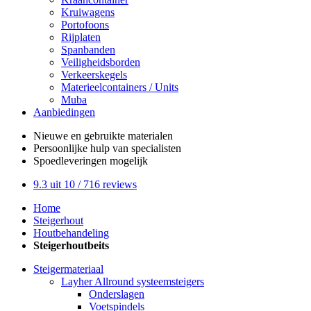
Kruiwagens
Portofoons
Rijplaten
Spanbanden
Veiligheidsborden
Verkeerskegels
Materieelcontainers / Units
Muba
Aanbiedingen
Nieuwe en gebruikte
materialen
Persoonlijke hulp
van specialisten
Spoedleveringen
mogelijk
9.3
uit 10 /
716
reviews
Home
Steigerhout
Houtbehandeling
Steigerhoutbeits
Steigermateriaal
Layher Allround systeemsteigers
Onderslagen
Voetspindels