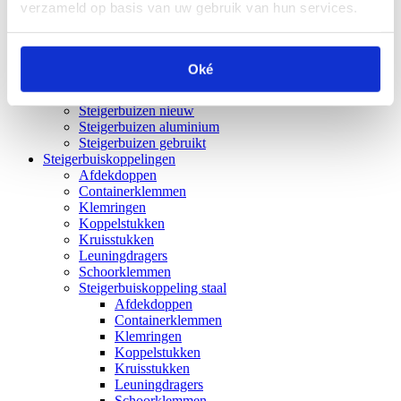
verzameld op basis van uw gebruik van hun services.
Steigerhoutbeits
Steigerhoutolie
Steigerhoutschroeven
Houtlatten
Oké
Steigerbuizen
Steigerbuizen zwart
Steigerbuizen nieuw
Steigerbuizen aluminium
Steigerbuizen gebruikt
Steigerbuiskoppelingen
Afdekdoppen
Containerklemmen
Klemringen
Koppelstukken
Kruisstukken
Leuningdragers
Schoorklemmen
Steigerbuiskoppeling staal
Afdekdoppen
Containerklemmen
Klemringen
Koppelstukken
Kruisstukken
Leuningdragers
Schoorklemmen