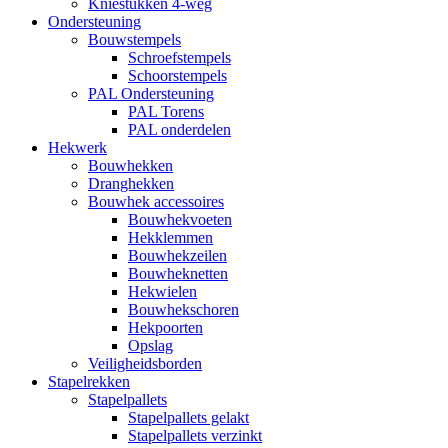
Kniestukken 4-weg
Ondersteuning
Bouwstempels
Schroefstempels
Schoorstempels
PAL Ondersteuning
PAL Torens
PAL onderdelen
Hekwerk
Bouwhekken
Dranghekken
Bouwhek accessoires
Bouwhekvoeten
Hekklemmen
Bouwhekzeilen
Bouwheknetten
Hekwielen
Bouwhekschoren
Hekpoorten
Opslag
Veiligheidsborden
Stapelrekken
Stapelpallets
Stapelpallets gelakt
Stapelpallets verzinkt