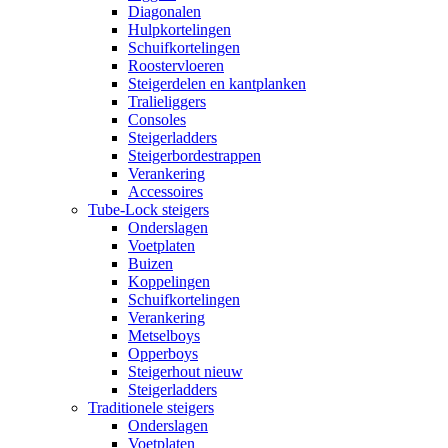
Diagonalen
Hulpkortelingen
Schuifkortelingen
Roostervloeren
Steigerdelen en kantplanken
Tralieliggers
Consoles
Steigerladders
Steigerbordestrappen
Verankering
Accessoires
Tube-Lock steigers
Onderslagen
Voetplaten
Buizen
Koppelingen
Schuifkortelingen
Verankering
Metselboys
Opperboys
Steigerhout nieuw
Steigerladders
Traditionele steigers
Onderslagen
Voetplaten