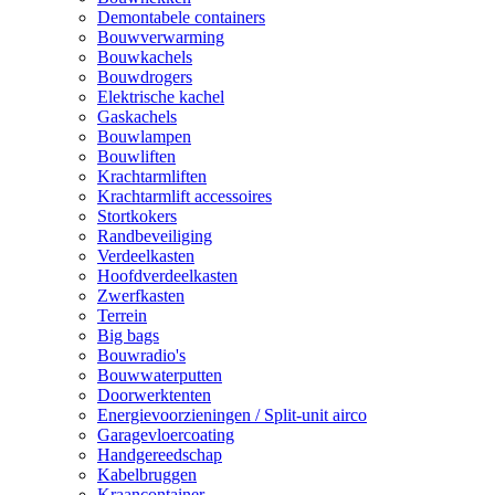
Demontabele containers
Bouwverwarming
Bouwkachels
Bouwdrogers
Elektrische kachel
Gaskachels
Bouwlampen
Bouwliften
Krachtarmliften
Krachtarmlift accessoires
Stortkokers
Randbeveiliging
Verdeelkasten
Hoofdverdeelkasten
Zwerfkasten
Terrein
Big bags
Bouwradio's
Bouwwaterputten
Doorwerktenten
Energievoorzieningen / Split-unit airco
Garagevloercoating
Handgereedschap
Kabelbruggen
Kraancontainer