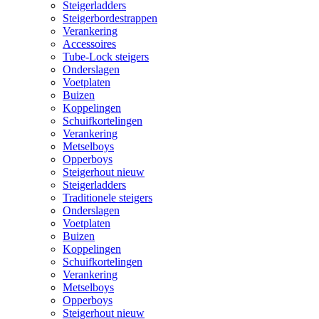
Steigerladders
Steigerbordestrappen
Verankering
Accessoires
Tube-Lock steigers
Onderslagen
Voetplaten
Buizen
Koppelingen
Schuifkortelingen
Verankering
Metselboys
Opperboys
Steigerhout nieuw
Steigerladders
Traditionele steigers
Onderslagen
Voetplaten
Buizen
Koppelingen
Schuifkortelingen
Verankering
Metselboys
Opperboys
Steigerhout nieuw