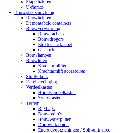
Stapelbakken
U-frames
Bouwplaatsinrichting
Bouwhekken
Demontabele containers
Bouwverwarming
Bouwkachels
Bouwdrogers
Elektrische kachel
Gaskachels
Bouwlampen
Bouwliften
Krachtarmliften
Krachtarmlift accessoires
Stortkokers
Randbeveiliging
Verdeelkasten
Hoofdverdeelkasten
Zwerfkasten
Terrein
Big bags
Bouwradio's
Bouwwaterputten
Doorwerktenten
Energievoorzieningen / Split-unit airco