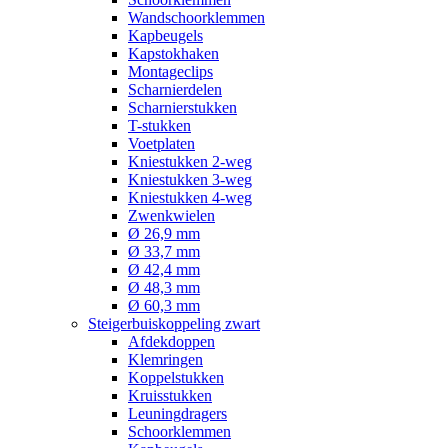
Wandschoorklemmen
Kapbeugels
Kapstokhaken
Montageclips
Scharnierdelen
Scharnierstukken
T-stukken
Voetplaten
Kniestukken 2-weg
Kniestukken 3-weg
Kniestukken 4-weg
Zwenkwielen
Ø 26,9 mm
Ø 33,7 mm
Ø 42,4 mm
Ø 48,3 mm
Ø 60,3 mm
Steigerbuiskoppeling zwart
Afdekdoppen
Klemringen
Koppelstukken
Kruisstukken
Leuningdragers
Schoorklemmen