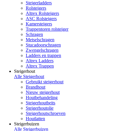
Steigerladders
Rolsteigers
Altrex Rolsteigers
ASC Rolsteigers
Kamersteigers
Trappentoren rolsteiger
Schragen
Metselschragen
Stucadoorschragen
Zwengelschragen
Ladders en trappen
Altrex Ladders
Altrex Trappen
Steigerhout
Alle Steigerhout
Gebruikt steigerhout
Brandhout
Nieuw steigerhout
Houtbehandeling
Steigerhoutbeits
Steigerhoutolie
Steigerhoutschroeven
Houtlatten
Steigerbuizen
Alle Steigerbuizen