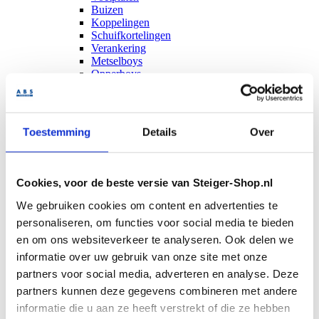
Buizen
Koppelingen
Schuifkortelingen
Verankering
Metselboys
Opperboys
Steigerhout nieuw
Steigerladders
Rolsteigers
Altrex Rolsteigers
Toestemming
Details
Over
ASC Rolsteigers
Kamersteigers
Trappentoren rolsteiger
Schragen
Cookies, voor de beste versie van Steiger-Shop.nl
Metselschragen
Stucadoorschragen
We gebruiken cookies om content en advertenties te
Zwengelschragen
personaliseren, om functies voor social media te bieden
Ladders en trappen
en om ons websiteverkeer te analyseren. Ook delen we
Altrex Ladders
Altrex Trappen
informatie over uw gebruik van onze site met onze
Steigerhout
partners voor social media, adverteren en analyse. Deze
Gebruikt steigerhout
partners kunnen deze gegevens combineren met andere
Brandhout
Nieuw steigerhout
informatie die u aan ze heeft verstrekt of die ze hebben
Houtbehandeling