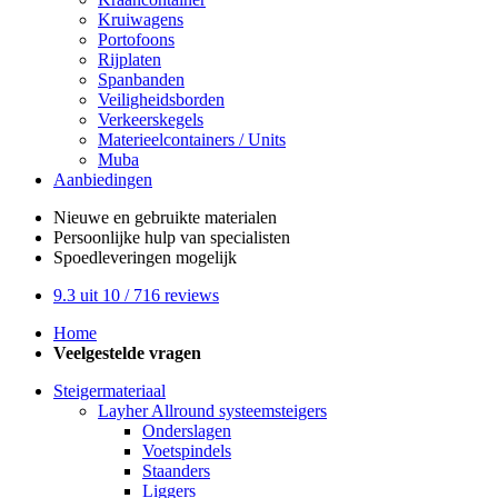
Kruiwagens
Portofoons
Rijplaten
Spanbanden
Veiligheidsborden
Verkeerskegels
Materieelcontainers / Units
Muba
Aanbiedingen
Nieuwe en gebruikte
materialen
Persoonlijke hulp
van specialisten
Spoedleveringen
mogelijk
9.3
uit 10 /
716
reviews
Home
Veelgestelde vragen
Steigermateriaal
Layher Allround systeemsteigers
Onderslagen
Voetspindels
Staanders
Liggers