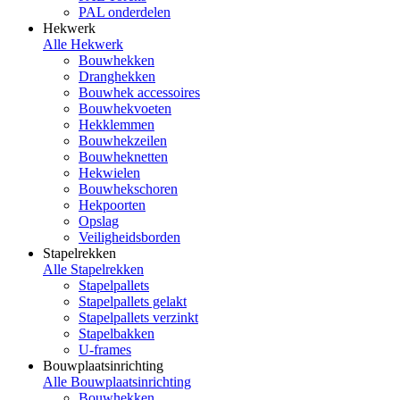
PAL onderdelen
Hekwerk
Alle Hekwerk
Bouwhekken
Dranghekken
Bouwhek accessoires
Bouwhekvoeten
Hekklemmen
Bouwhekzeilen
Bouwheknetten
Hekwielen
Bouwhekschoren
Hekpoorten
Opslag
Veiligheidsborden
Stapelrekken
Alle Stapelrekken
Stapelpallets
Stapelpallets gelakt
Stapelpallets verzinkt
Stapelbakken
U-frames
Bouwplaatsinrichting
Alle Bouwplaatsinrichting
Bouwhekken