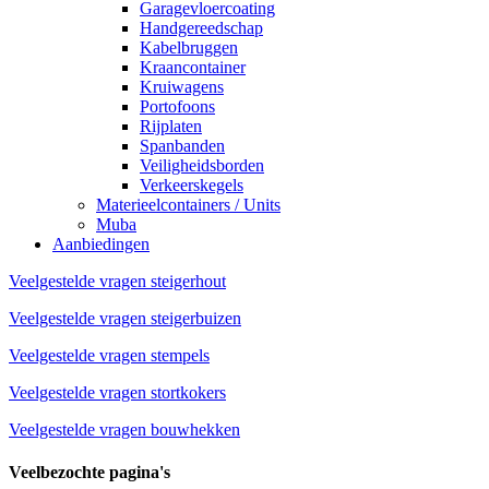
Garagevloercoating
Handgereedschap
Kabelbruggen
Kraancontainer
Kruiwagens
Portofoons
Rijplaten
Spanbanden
Veiligheidsborden
Verkeerskegels
Materieelcontainers / Units
Muba
Aanbiedingen
Veelgestelde vragen steigerhout
Veelgestelde vragen steigerbuizen
Veelgestelde vragen stempels
Veelgestelde vragen stortkokers
Veelgestelde vragen bouwhekken
Veelbezochte pagina's