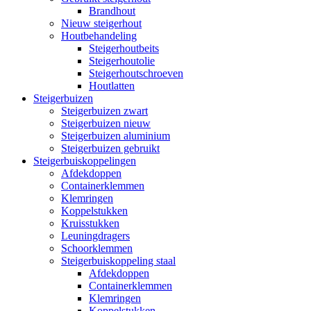
Brandhout
Nieuw steigerhout
Houtbehandeling
Steigerhoutbeits
Steigerhoutolie
Steigerhoutschroeven
Houtlatten
Steigerbuizen
Steigerbuizen zwart
Steigerbuizen nieuw
Steigerbuizen aluminium
Steigerbuizen gebruikt
Steigerbuiskoppelingen
Afdekdoppen
Containerklemmen
Klemringen
Koppelstukken
Kruisstukken
Leuningdragers
Schoorklemmen
Steigerbuiskoppeling staal
Afdekdoppen
Containerklemmen
Klemringen
Koppelstukken