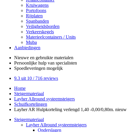
Kruiwagens
Portofoons
Rijplaten
Spanbanden
Veiligheidsborden
Verkeerskegels
Materieelcontainers / Units
Muba
Aanbiedingen
Nieuwe en gebruikte
materialen
Persoonlijke hulp
van specialisten
Spoedleveringen
mogelijk
9.3
uit 10 /
716
reviews
Home
Steigermateriaal
Layher Allround systeemsteigers
Schuifkortelingen
Layher AR Hulpkorteling verlengd 1,40 -0,00/0,80m. nieuw
Steigermateriaal
Layher Allround systeemsteigers
Onderslagen