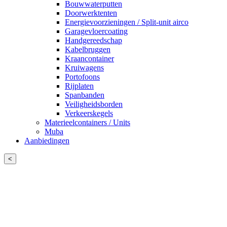
Bouwwaterputten
Doorwerktenten
Energievoorzieningen / Split-unit airco
Garagevloercoating
Handgereedschap
Kabelbruggen
Kraancontainer
Kruiwagens
Portofoons
Rijplaten
Spanbanden
Veiligheidsborden
Verkeerskegels
Materieelcontainers / Units
Muba
Aanbiedingen
<