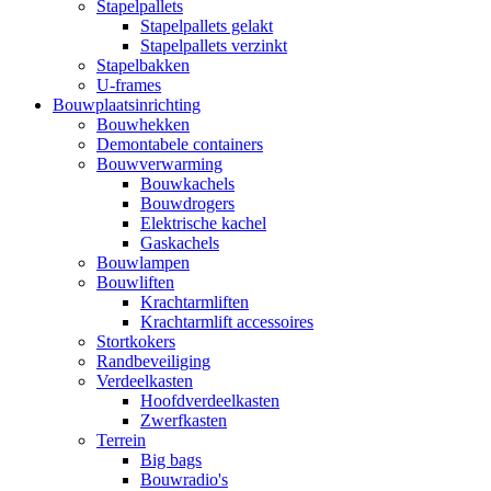
Stapelpallets
Stapelpallets gelakt
Stapelpallets verzinkt
Stapelbakken
U-frames
Bouwplaatsinrichting
Bouwhekken
Demontabele containers
Bouwverwarming
Bouwkachels
Bouwdrogers
Elektrische kachel
Gaskachels
Bouwlampen
Bouwliften
Krachtarmliften
Krachtarmlift accessoires
Stortkokers
Randbeveiliging
Verdeelkasten
Hoofdverdeelkasten
Zwerfkasten
Terrein
Big bags
Bouwradio's