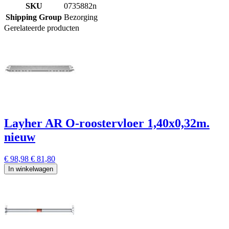
SKU
0735882n
Shipping Group
Bezorging
Gerelateerde producten
Layher AR O-roostervloer 1,40x0,32m.
nieuw
€ 98,98
€ 81,80
In winkelwagen