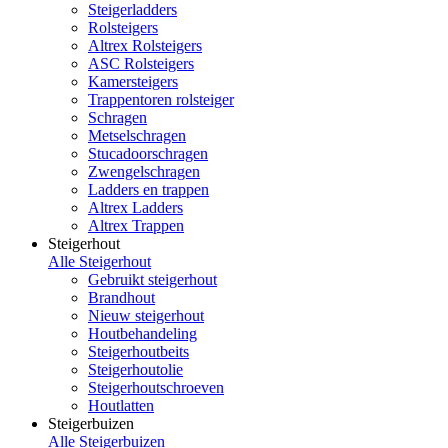
Steigerladders
Rolsteigers
Altrex Rolsteigers
ASC Rolsteigers
Kamersteigers
Trappentoren rolsteiger
Schragen
Metselschragen
Stucadoorschragen
Zwengelschragen
Ladders en trappen
Altrex Ladders
Altrex Trappen
Steigerhout
Alle Steigerhout
Gebruikt steigerhout
Brandhout
Nieuw steigerhout
Houtbehandeling
Steigerhoutbeits
Steigerhoutolie
Steigerhoutschroeven
Houtlatten
Steigerbuizen
Alle Steigerbuizen