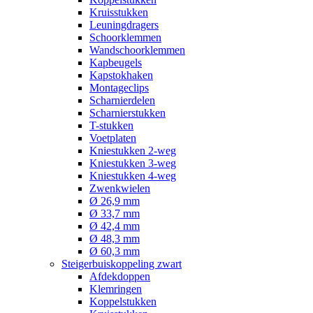
Kruisstukken
Leuningdragers
Schoorklemmen
Wandschoorklemmen
Kapbeugels
Kapstokhaken
Montageclips
Scharnierdelen
Scharnierstukken
T-stukken
Voetplaten
Kniestukken 2-weg
Kniestukken 3-weg
Kniestukken 4-weg
Zwenkwielen
Ø 26,9 mm
Ø 33,7 mm
Ø 42,4 mm
Ø 48,3 mm
Ø 60,3 mm
Steigerbuiskoppeling zwart
Afdekdoppen
Klemringen
Koppelstukken