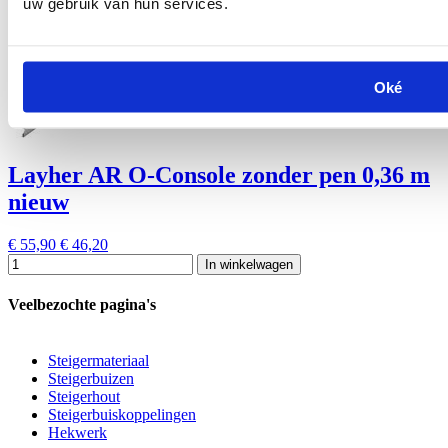
uw gebruik van hun services.
Oké
Layher AR O-Console zonder pen 0,36 m
nieuw
€ 55,90
€ 46,20
In winkelwagen
Veelbezochte pagina's
Steigermateriaal
Steigerbuizen
Steigerhout
Steigerbuiskoppelingen
Hekwerk