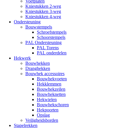
Voetplaten
Kniestukken 2-weg
Kniestukken 3-weg
Kniestukken 4-weg
Ondersteuning
Bouwstempels
Schroefstempels
Schoorstempels
PAL Ondersteuning
PAL Torens
PAL onderdelen
Hekwerk
Bouwhekken
Dranghekken
Bouwhek accessoires
Bouwhekvoeten
Hekklemmen
Bouwhekzeilen
Bouwheknetten
Hekwielen
Bouwhekschoren
Hekpoorten
Opslag
Veiligheidsborden
Stapelrekken