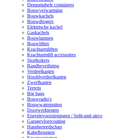
Demontabele containers
Bouwverwarming
Bouwkachels
Bouwdrogers
Elektrische kachel
Gaskachels
Bouwlampen
Bouwliften
Krachtarmliften
Krachtarmlift accessoires
Stortkokers
Randbeveiliging
Verdeelkasten
Hoofdverdeelkasten
Zwerfkasten
Terrein
Big bags
Bouwradio's
Bouwwaterputten
Doorwerktenten
Energievoorzieningen / Split-unit airco
Garagevloercoating
Handgereedschap
Kabelbruggen
Kraancontainer