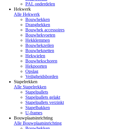
PAL onderdelen
Hekwerk
Alle Hekwerk
Bouwhekken
Dranghekken
Bouwhek accessoires
Bouwhekvoeten
Hekklemmen
Bouwhekzeilen
Bouwheknetten
Hekwielen
Bouwhekschoren
Hekpoorten
Opslag
Veiligheidsborden
Stapelrekken
Alle Stapelrekken
Stapelpallets
Stapelpallets gelakt
Stapelpallets verzinkt
Stapelbakken
U-frames
Bouwplaatsinrichting
Alle Bouwplaatsinrichting
Bouwhekken