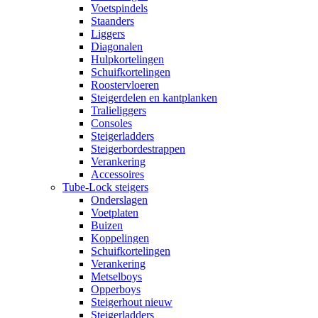
Voetspindels
Staanders
Liggers
Diagonalen
Hulpkortelingen
Schuifkortelingen
Roostervloeren
Steigerdelen en kantplanken
Tralieliggers
Consoles
Steigerladders
Steigerbordestrappen
Verankering
Accessoires
Tube-Lock steigers
Onderslagen
Voetplaten
Buizen
Koppelingen
Schuifkortelingen
Verankering
Metselboys
Opperboys
Steigerhout nieuw
Steigerladders