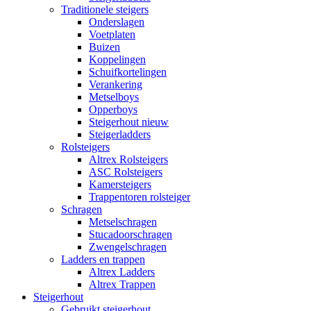
Traditionele steigers
Onderslagen
Voetplaten
Buizen
Koppelingen
Schuifkortelingen
Verankering
Metselboys
Opperboys
Steigerhout nieuw
Steigerladders
Rolsteigers
Altrex Rolsteigers
ASC Rolsteigers
Kamersteigers
Trappentoren rolsteiger
Schragen
Metselschragen
Stucadoorschragen
Zwengelschragen
Ladders en trappen
Altrex Ladders
Altrex Trappen
Steigerhout
Gebruikt steigerhout