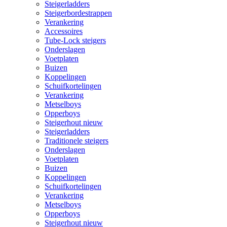
Steigerladders
Steigerbordestrappen
Verankering
Accessoires
Tube-Lock steigers
Onderslagen
Voetplaten
Buizen
Koppelingen
Schuifkortelingen
Verankering
Metselboys
Opperboys
Steigerhout nieuw
Steigerladders
Traditionele steigers
Onderslagen
Voetplaten
Buizen
Koppelingen
Schuifkortelingen
Verankering
Metselboys
Opperboys
Steigerhout nieuw