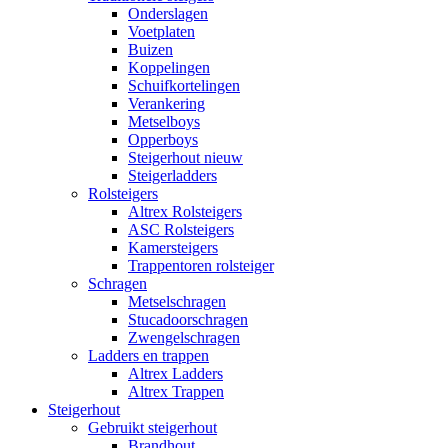
Onderslagen
Voetplaten
Buizen
Koppelingen
Schuifkortelingen
Verankering
Metselboys
Opperboys
Steigerhout nieuw
Steigerladders
Rolsteigers
Altrex Rolsteigers
ASC Rolsteigers
Kamersteigers
Trappentoren rolsteiger
Schragen
Metselschragen
Stucadoorschragen
Zwengelschragen
Ladders en trappen
Altrex Ladders
Altrex Trappen
Steigerhout
Gebruikt steigerhout
Brandhout