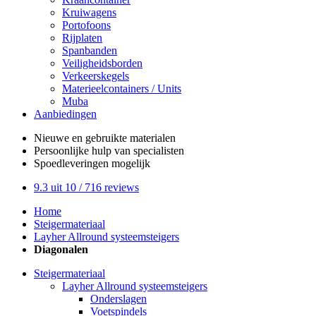
Kruiwagens
Portofoons
Rijplaten
Spanbanden
Veiligheidsborden
Verkeerskegels
Materieelcontainers / Units
Muba
Aanbiedingen
Nieuwe en gebruikte
materialen
Persoonlijke hulp
van specialisten
Spoedleveringen
mogelijk
9.3
uit 10 /
716
reviews
Home
Steigermateriaal
Layher Allround systeemsteigers
Diagonalen
Steigermateriaal
Layher Allround systeemsteigers
Onderslagen
Voetspindels