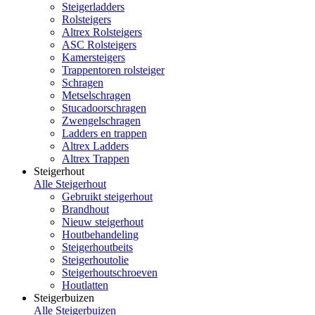
Steigerladders
Rolsteigers
Altrex Rolsteigers
ASC Rolsteigers
Kamersteigers
Trappentoren rolsteiger
Schragen
Metselschragen
Stucadoorschragen
Zwengelschragen
Ladders en trappen
Altrex Ladders
Altrex Trappen
Steigerhout
Alle Steigerhout
Gebruikt steigerhout
Brandhout
Nieuw steigerhout
Houtbehandeling
Steigerhoutbeits
Steigerhoutolie
Steigerhoutschroeven
Houtlatten
Steigerbuizen
Alle Steigerbuizen