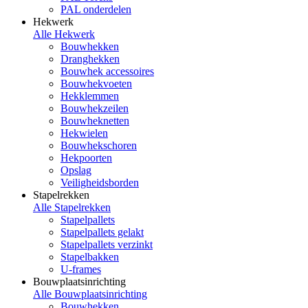
PAL onderdelen
Hekwerk
Alle Hekwerk
Bouwhekken
Dranghekken
Bouwhek accessoires
Bouwhekvoeten
Hekklemmen
Bouwhekzeilen
Bouwheknetten
Hekwielen
Bouwhekschoren
Hekpoorten
Opslag
Veiligheidsborden
Stapelrekken
Alle Stapelrekken
Stapelpallets
Stapelpallets gelakt
Stapelpallets verzinkt
Stapelbakken
U-frames
Bouwplaatsinrichting
Alle Bouwplaatsinrichting
Bouwhekken