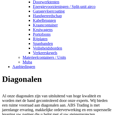
Doorwerktenten
Energievoorzieningen / Split-unit airco
Garagevloercoating
Handgereedschap
Kabelbruggen
Kraancontainer
Kruiwagens
Portofoons
Rijplaten
Spanbanden
Veiligheidsborden
Verkeerskegels
Materieelcontainers / Units
Muba
Aanbiedingen
Diagonalen
Al onze diagonalen zijn van uitsluitend van hoge kwaliteit en
worden met de hand gecontroleerd door onze experts. Wij bieden
een ruime voorraad aan diagonalen aan. ABS Trading is met
jarenlange ervaring, makkelijke orderverwerking en een supersnelle
levering uw partner die u helpt met al uw steigerprojecten.