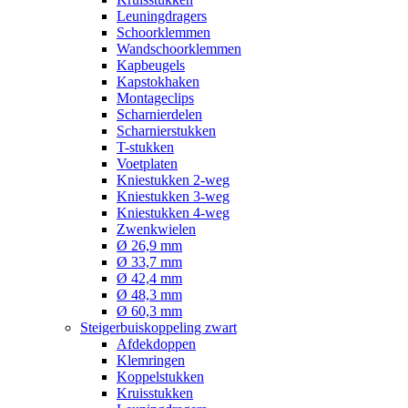
Leuningdragers
Schoorklemmen
Wandschoorklemmen
Kapbeugels
Kapstokhaken
Montageclips
Scharnierdelen
Scharnierstukken
T-stukken
Voetplaten
Kniestukken 2-weg
Kniestukken 3-weg
Kniestukken 4-weg
Zwenkwielen
Ø 26,9 mm
Ø 33,7 mm
Ø 42,4 mm
Ø 48,3 mm
Ø 60,3 mm
Steigerbuiskoppeling zwart
Afdekdoppen
Klemringen
Koppelstukken
Kruisstukken