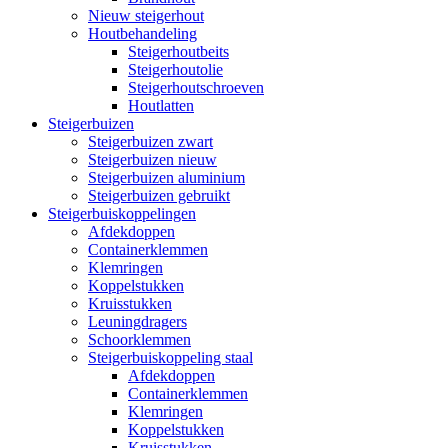
Nieuw steigerhout
Houtbehandeling
Steigerhoutbeits
Steigerhoutolie
Steigerhoutschroeven
Houtlatten
Steigerbuizen
Steigerbuizen zwart
Steigerbuizen nieuw
Steigerbuizen aluminium
Steigerbuizen gebruikt
Steigerbuiskoppelingen
Afdekdoppen
Containerklemmen
Klemringen
Koppelstukken
Kruisstukken
Leuningdragers
Schoorklemmen
Steigerbuiskoppeling staal
Afdekdoppen
Containerklemmen
Klemringen
Koppelstukken
Kruisstukken