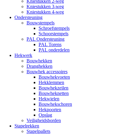
Kniestukken 2-weg
Kniestukken 3-weg
Kniestukken 4-weg
Ondersteuning
Bouwstempels
Schroefstempels
Schoorstempels
PAL Ondersteuning
PAL Torens
PAL onderdelen
Hekwerk
Bouwhekken
Dranghekken
Bouwhek accessoires
Bouwhekvoeten
Hekklemmen
Bouwhekzeilen
Bouwheknetten
Hekwielen
Bouwhekschoren
Hekpoorten
Opslag
Veiligheidsborden
Stapelrekken
Stapelpallets