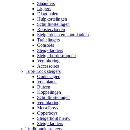
Staanders
Liggers
Diagonalen
Hulpkortelingen
Schuifkortelingen
Roostervloeren
Steigerdelen en kantplanken
Tralieliggers
Consoles
Steigerladders
Steigerbordestrappen
Verankering
Accessoires
Tube-Lock steigers
Onderslagen
Voetplaten
Buizen
Koppelingen
Schuifkortelingen
Verankering
Metselboys
Opperboys
Steigerhout nieuw
Steigerladders
Traditionele steigers