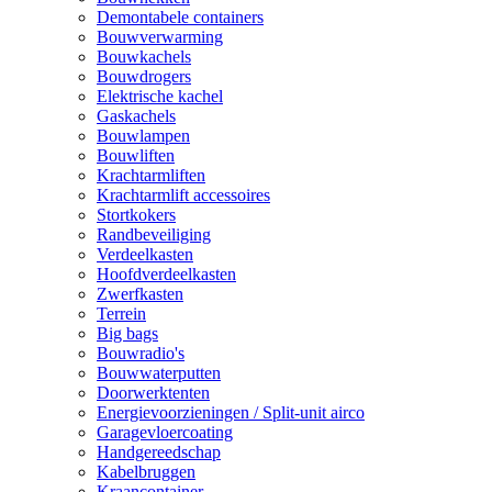
Demontabele containers
Bouwverwarming
Bouwkachels
Bouwdrogers
Elektrische kachel
Gaskachels
Bouwlampen
Bouwliften
Krachtarmliften
Krachtarmlift accessoires
Stortkokers
Randbeveiliging
Verdeelkasten
Hoofdverdeelkasten
Zwerfkasten
Terrein
Big bags
Bouwradio's
Bouwwaterputten
Doorwerktenten
Energievoorzieningen / Split-unit airco
Garagevloercoating
Handgereedschap
Kabelbruggen
Kraancontainer