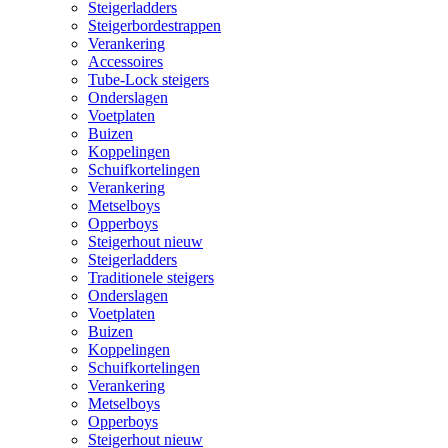
Steigerladders
Steigerbordestrappen
Verankering
Accessoires
Tube-Lock steigers
Onderslagen
Voetplaten
Buizen
Koppelingen
Schuifkortelingen
Verankering
Metselboys
Opperboys
Steigerhout nieuw
Steigerladders
Traditionele steigers
Onderslagen
Voetplaten
Buizen
Koppelingen
Schuifkortelingen
Verankering
Metselboys
Opperboys
Steigerhout nieuw