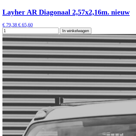
Layher AR Diagonaal 2,57x2,16m. nieuw
€ 79,38
€ 65,60
In winkelwagen