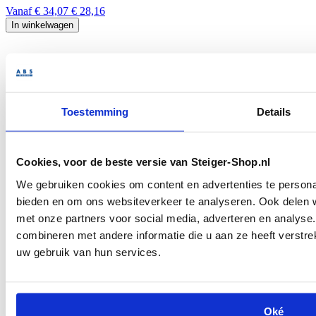
Vanaf
€ 34,07
€ 28,16
In winkelwagen
Toestemming
Details
Layher AR O-ligger 0,73m. nieuw
Cookies, voor de beste versie van Steiger-Shop.nl
We gebruiken cookies om content en advertenties te personal
Vanaf
€ 24,59
€ 20,32
bieden en om ons websiteverkeer te analyseren. Ook delen w
In winkelwagen
met onze partners voor social media, adverteren en analys
combineren met andere informatie die u aan ze heeft verstre
uw gebruik van hun services.
Oké