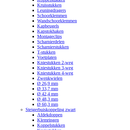
Kruisstukken
Leuningdragers
Schoorklemmen
Wandschoorklemmen
Kapbeugels
Kapstokhaken
Montageclips
Scharnierdelen
Scharnierstukken
T-stukken
Voetplaten
Kniestukken 2-weg
Kniestukken 3-weg
Kniestukken 4-weg
Zwenkwielen
Ø 26,9 mm
Ø 33,7 mm
Ø 42,4 mm
Ø 48,3 mm
Ø 60,3 mm
Steigerbuiskoppeling zwart
Afdekdoppen
Klemringen
Koppelstukken