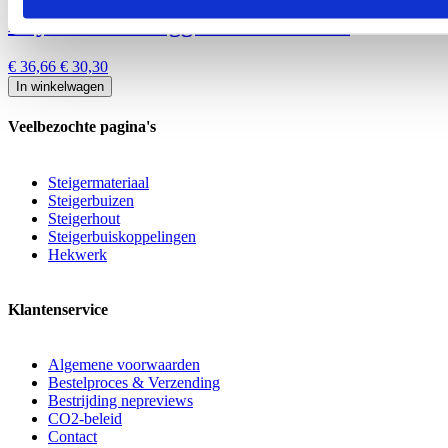
Layher AR O-ligger 1.09m nieuw
€ 36,66
€ 30,30
In winkelwagen
Veelbezochte pagina's
Steigermateriaal
Steigerbuizen
Steigerhout
Steigerbuiskoppelingen
Hekwerk
Klantenservice
Algemene voorwaarden
Bestelproces & Verzending
Bestrijding nepreviews
CO2-beleid
Contact