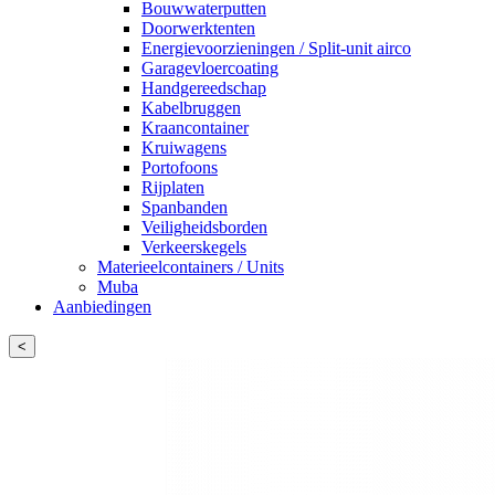
Bouwwaterputten
Doorwerktenten
Energievoorzieningen / Split-unit airco
Garagevloercoating
Handgereedschap
Kabelbruggen
Kraancontainer
Kruiwagens
Portofoons
Rijplaten
Spanbanden
Veiligheidsborden
Verkeerskegels
Materieelcontainers / Units
Muba
Aanbiedingen
<