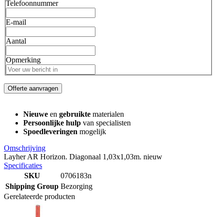
Telefoonnummer
E-mail
Aantal
Opmerking
Offerte aanvragen
Nieuwe
en
gebruikte
materialen
Persoonlijke hulp
van specialisten
Spoedleveringen
mogelijk
Omschrijving
Layher AR Horizon. Diagonaal 1,03x1,03m. nieuw
Specificaties
SKU
0706183n
Shipping Group
Bezorging
Gerelateerde producten