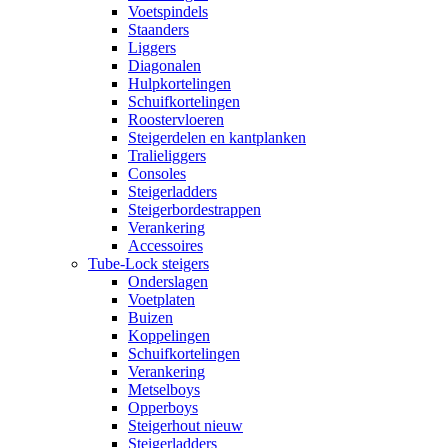
Voetspindels
Staanders
Liggers
Diagonalen
Hulpkortelingen
Schuifkortelingen
Roostervloeren
Steigerdelen en kantplanken
Tralieliggers
Consoles
Steigerladders
Steigerbordestrappen
Verankering
Accessoires
Tube-Lock steigers
Onderslagen
Voetplaten
Buizen
Koppelingen
Schuifkortelingen
Verankering
Metselboys
Opperboys
Steigerhout nieuw
Steigerladders