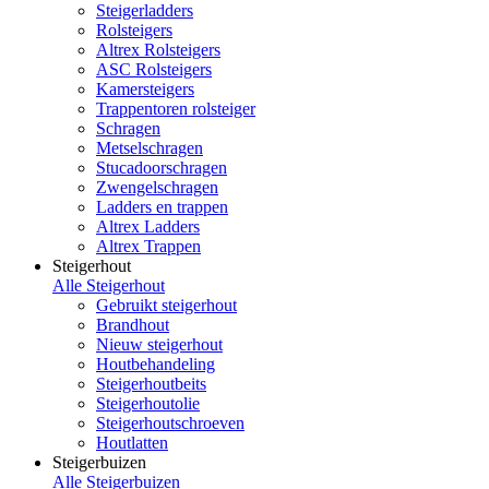
Steigerladders
Rolsteigers
Altrex Rolsteigers
ASC Rolsteigers
Kamersteigers
Trappentoren rolsteiger
Schragen
Metselschragen
Stucadoorschragen
Zwengelschragen
Ladders en trappen
Altrex Ladders
Altrex Trappen
Steigerhout
Alle Steigerhout
Gebruikt steigerhout
Brandhout
Nieuw steigerhout
Houtbehandeling
Steigerhoutbeits
Steigerhoutolie
Steigerhoutschroeven
Houtlatten
Steigerbuizen
Alle Steigerbuizen