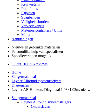
Kruiwagens
Portofoons
Rijplaten
Spanbanden
Veiligheidsborden
Verkeerskegels
Materieelcontainers / Units
Muba
Aanbiedingen
Nieuwe en gebruikte
materialen
Persoonlijke hulp
van specialisten
Spoedleveringen
mogelijk
9.3
uit 10 /
716
reviews
Home
Steigermateriaal
Layher Allround systeemsteigers
Diagonalen
Layher AR Horizon. Diagonaal 1,03x1,03m. nieuw
Steigermateriaal
Layher Allround systeemsteigers
Onderslagen