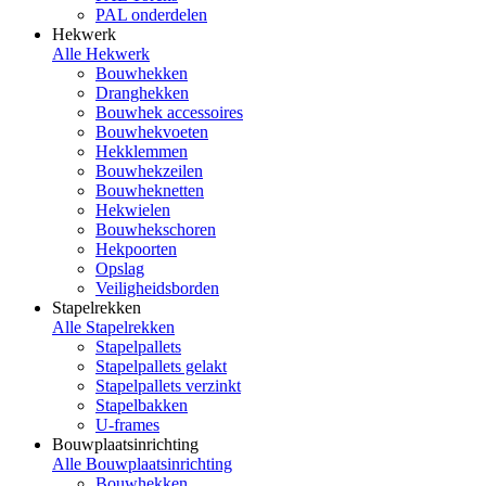
PAL onderdelen
Hekwerk
Alle Hekwerk
Bouwhekken
Dranghekken
Bouwhek accessoires
Bouwhekvoeten
Hekklemmen
Bouwhekzeilen
Bouwheknetten
Hekwielen
Bouwhekschoren
Hekpoorten
Opslag
Veiligheidsborden
Stapelrekken
Alle Stapelrekken
Stapelpallets
Stapelpallets gelakt
Stapelpallets verzinkt
Stapelbakken
U-frames
Bouwplaatsinrichting
Alle Bouwplaatsinrichting
Bouwhekken