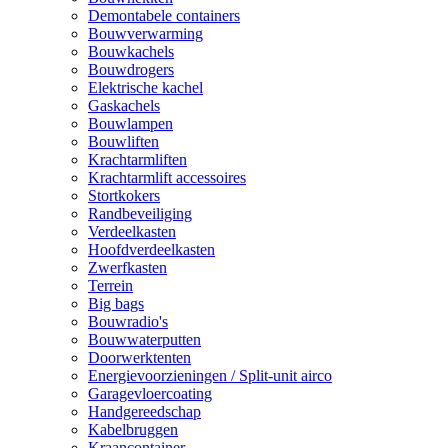
Demontabele containers
Bouwverwarming
Bouwkachels
Bouwdrogers
Elektrische kachel
Gaskachels
Bouwlampen
Bouwliften
Krachtarmliften
Krachtarmlift accessoires
Stortkokers
Randbeveiliging
Verdeelkasten
Hoofdverdeelkasten
Zwerfkasten
Terrein
Big bags
Bouwradio's
Bouwwaterputten
Doorwerktenten
Energievoorzieningen / Split-unit airco
Garagevloercoating
Handgereedschap
Kabelbruggen
Kraancontainer