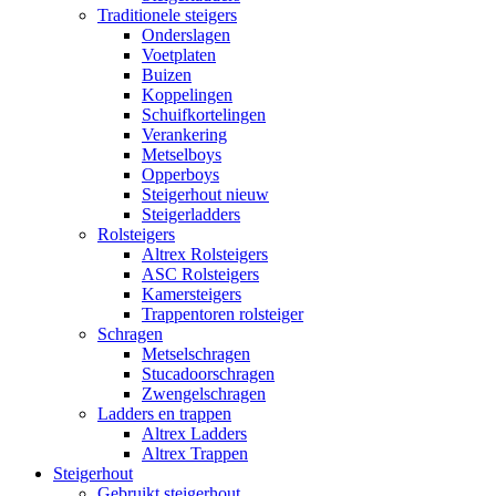
Traditionele steigers
Onderslagen
Voetplaten
Buizen
Koppelingen
Schuifkortelingen
Verankering
Metselboys
Opperboys
Steigerhout nieuw
Steigerladders
Rolsteigers
Altrex Rolsteigers
ASC Rolsteigers
Kamersteigers
Trappentoren rolsteiger
Schragen
Metselschragen
Stucadoorschragen
Zwengelschragen
Ladders en trappen
Altrex Ladders
Altrex Trappen
Steigerhout
Gebruikt steigerhout