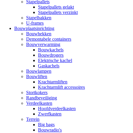
Stapelpallets
Stapelpallets gelakt
Stapelpallets verzinkt
Stapelbakken
U-frames
Bouwplaatsinrichting
Bouwhekken
Demontabele containers
Bouwverwarming
Bouwkachels
Bouwdrogers
Elektrische kachel
Gaskachels
Bouwlampen
Bouwliften
Krachtarmliften
Krachtarmlift accessoires
Stortkokers
Randbeveiliging
Verdeelkasten
Hoofdverdeelkasten
Zwerfkasten
Terrein
Big bags
Bouwradio's