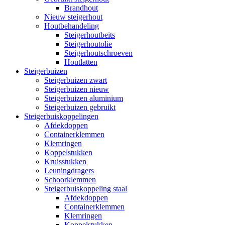
Brandhout
Nieuw steigerhout
Houtbehandeling
Steigerhoutbeits
Steigerhoutolie
Steigerhoutschroeven
Houtlatten
Steigerbuizen
Steigerbuizen zwart
Steigerbuizen nieuw
Steigerbuizen aluminium
Steigerbuizen gebruikt
Steigerbuiskoppelingen
Afdekdoppen
Containerklemmen
Klemringen
Koppelstukken
Kruisstukken
Leuningdragers
Schoorklemmen
Steigerbuiskoppeling staal
Afdekdoppen
Containerklemmen
Klemringen
Koppelstukken