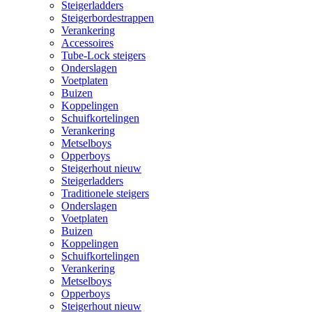
Steigerladders
Steigerbordestrappen
Verankering
Accessoires
Tube-Lock steigers
Onderslagen
Voetplaten
Buizen
Koppelingen
Schuifkortelingen
Verankering
Metselboys
Opperboys
Steigerhout nieuw
Steigerladders
Traditionele steigers
Onderslagen
Voetplaten
Buizen
Koppelingen
Schuifkortelingen
Verankering
Metselboys
Opperboys
Steigerhout nieuw