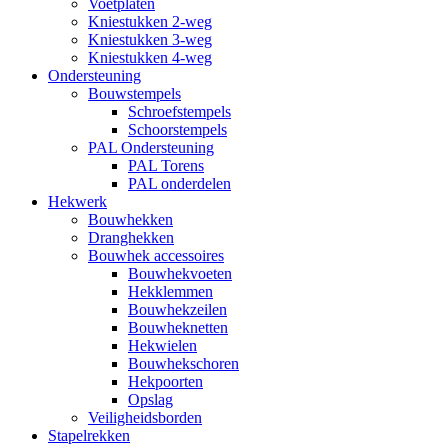
Voetplaten
Kniestukken 2-weg
Kniestukken 3-weg
Kniestukken 4-weg
Ondersteuning
Bouwstempels
Schroefstempels
Schoorstempels
PAL Ondersteuning
PAL Torens
PAL onderdelen
Hekwerk
Bouwhekken
Dranghekken
Bouwhek accessoires
Bouwhekvoeten
Hekklemmen
Bouwhekzeilen
Bouwheknetten
Hekwielen
Bouwhekschoren
Hekpoorten
Opslag
Veiligheidsborden
Stapelrekken