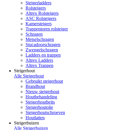
Steigerladders
Rolsteigers
Altrex Rolsteigers
ASC Rolsteigers
Kamersteigers
Trappentoren rolsteiger
Schragen
Metselschragen
Stucadoorschragen
Zwengelschragen
Ladders en trappen
Altrex Ladders
Altrex Trappen
Steigerhout
Alle Steigerhout
Gebruikt steigerhout
Brandhout
Nieuw steigerhout
Houtbehandeling
Steigerhoutbeits
Steigerhoutolie
Steigerhoutschroeven
Houtlatten
Steigerbuizen
Alle Steigerbuizen