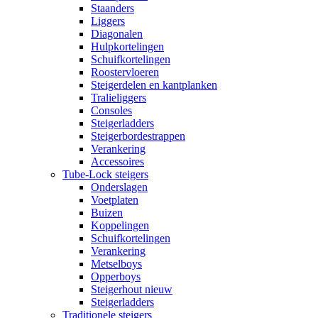
Staanders
Liggers
Diagonalen
Hulpkortelingen
Schuifkortelingen
Roostervloeren
Steigerdelen en kantplanken
Tralieliggers
Consoles
Steigerladders
Steigerbordestrappen
Verankering
Accessoires
Tube-Lock steigers
Onderslagen
Voetplaten
Buizen
Koppelingen
Schuifkortelingen
Verankering
Metselboys
Opperboys
Steigerhout nieuw
Steigerladders
Traditionele steigers