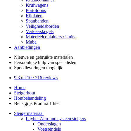
Kruiwagens
Portofoons
Rijplaten
Spanbanden
Veiligheidsborden
Verkeerskegels
Materieelcontainers / Units
Muba
Aanbiedingen
Nieuwe en gebruikte
materialen
Persoonlijke hulp
van specialisten
Spoedleveringen
mogelijk
9.3
uit 10 /
716
reviews
Home
Steigerhout
Houtbehandeling
Beits grijs Produra 1 liter
Steigermateriaal
Layher Allround systeemsteigers
Onderslagen
Voetspindels