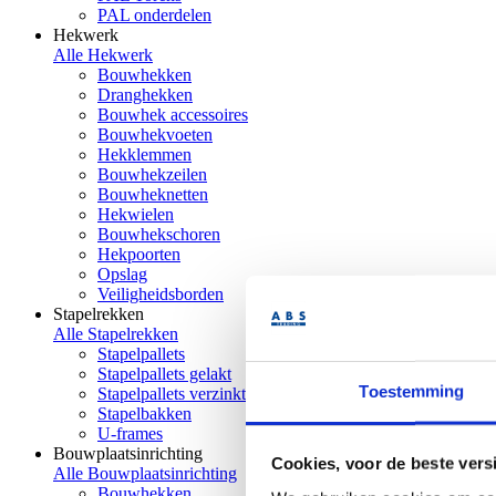
PAL onderdelen
Hekwerk
Alle Hekwerk
Bouwhekken
Dranghekken
Bouwhek accessoires
Bouwhekvoeten
Hekklemmen
Bouwhekzeilen
Bouwheknetten
Hekwielen
Bouwhekschoren
Hekpoorten
Opslag
Veiligheidsborden
Stapelrekken
Alle Stapelrekken
Stapelpallets
Stapelpallets gelakt
Toestemming
Stapelpallets verzinkt
Stapelbakken
U-frames
Bouwplaatsinrichting
Cookies, voor de beste vers
Alle Bouwplaatsinrichting
Bouwhekken