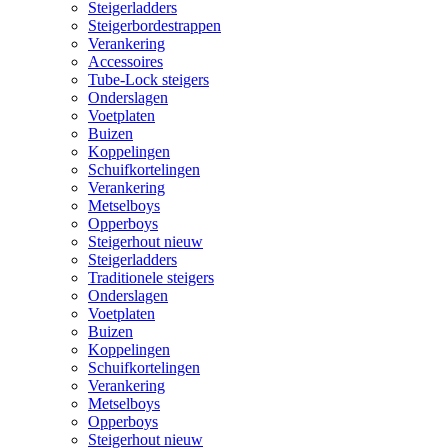
Steigerladders
Steigerbordestrappen
Verankering
Accessoires
Tube-Lock steigers
Onderslagen
Voetplaten
Buizen
Koppelingen
Schuifkortelingen
Verankering
Metselboys
Opperboys
Steigerhout nieuw
Steigerladders
Traditionele steigers
Onderslagen
Voetplaten
Buizen
Koppelingen
Schuifkortelingen
Verankering
Metselboys
Opperboys
Steigerhout nieuw