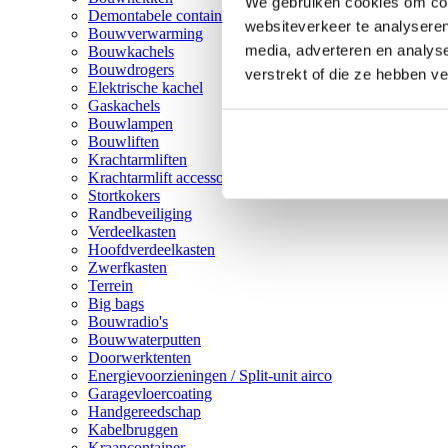
We gebruiken cookies om cont
Demontabele containers
websiteverkeer te analyseren
Bouwverwarming
media, adverteren en analys
Bouwkachels
Bouwdrogers
verstrekt of die ze hebben v
Elektrische kachel
Gaskachels
Bouwlampen
Bouwliften
Krachtarmliften
Krachtarmlift accessoires
Stortkokers
Randbeveiliging
Verdeelkasten
Hoofdverdeelkasten
Zwerfkasten
Terrein
Big bags
Bouwradio's
Bouwwaterputten
Doorwerktenten
Energievoorzieningen / Split-unit airco
Garagevloercoating
Handgereedschap
Kabelbruggen
Kraancontainer