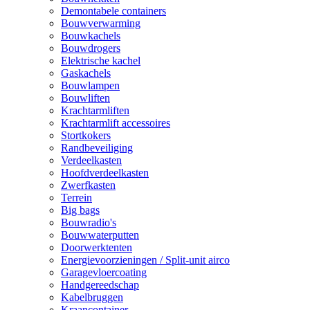
Demontabele containers
Bouwverwarming
Bouwkachels
Bouwdrogers
Elektrische kachel
Gaskachels
Bouwlampen
Bouwliften
Krachtarmliften
Krachtarmlift accessoires
Stortkokers
Randbeveiliging
Verdeelkasten
Hoofdverdeelkasten
Zwerfkasten
Terrein
Big bags
Bouwradio's
Bouwwaterputten
Doorwerktenten
Energievoorzieningen / Split-unit airco
Garagevloercoating
Handgereedschap
Kabelbruggen
Kraancontainer