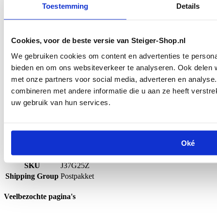
Toestemming
Details
✅
Geschikt voor binnen gebruikt.
✅
Perfect voor meubelair, reclame-uitingen en winkel/huisinrichting
✅
Diepzwarte kleur voor een moderne en luxe uitstraling
Cookies, voor de beste versie van Steiger-Shop.nl
✅
Duurzaam en stevig materiaal
We gebruiken cookies om content en advertenties te personal
Geef je project een stijlvolle en strakke look!
Bekijk nu onze
zwarte buiskoppelingen
en laat je inspireren door
bieden en om ons websiteverkeer te analyseren. Ook delen w
de vele mogelijkheden.
met onze partners voor social media, adverteren en analys
combineren met andere informatie die u aan ze heeft verstre
Tevens ook alle diameters zwarte buis verkrijgbaar bij ons!
uw gebruik van hun services.
Bestel eenvoudig online en begin direct met jouw
project!
Specificaties
Oké
Diameter
33,7 mm
Type
Scharnierdelen
SKU
J37G25Z
Shipping Group
Postpakket
Veelbezochte pagina's