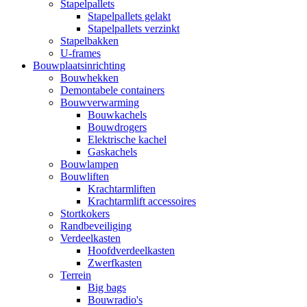
Stapelpallets
Stapelpallets gelakt
Stapelpallets verzinkt
Stapelbakken
U-frames
Bouwplaatsinrichting
Bouwhekken
Demontabele containers
Bouwverwarming
Bouwkachels
Bouwdrogers
Elektrische kachel
Gaskachels
Bouwlampen
Bouwliften
Krachtarmliften
Krachtarmlift accessoires
Stortkokers
Randbeveiliging
Verdeelkasten
Hoofdverdeelkasten
Zwerfkasten
Terrein
Big bags
Bouwradio's