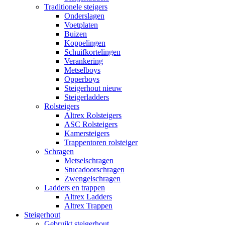
Traditionele steigers
Onderslagen
Voetplaten
Buizen
Koppelingen
Schuifkortelingen
Verankering
Metselboys
Opperboys
Steigerhout nieuw
Steigerladders
Rolsteigers
Altrex Rolsteigers
ASC Rolsteigers
Kamersteigers
Trappentoren rolsteiger
Schragen
Metselschragen
Stucadoorschragen
Zwengelschragen
Ladders en trappen
Altrex Ladders
Altrex Trappen
Steigerhout
Gebruikt steigerhout