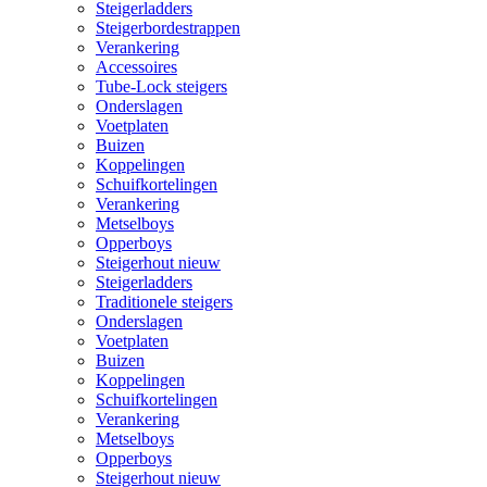
Steigerladders
Steigerbordestrappen
Verankering
Accessoires
Tube-Lock steigers
Onderslagen
Voetplaten
Buizen
Koppelingen
Schuifkortelingen
Verankering
Metselboys
Opperboys
Steigerhout nieuw
Steigerladders
Traditionele steigers
Onderslagen
Voetplaten
Buizen
Koppelingen
Schuifkortelingen
Verankering
Metselboys
Opperboys
Steigerhout nieuw