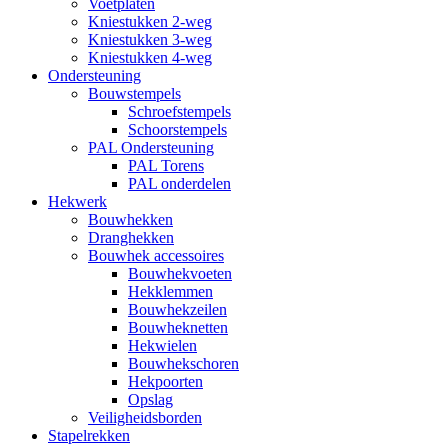
Voetplaten
Kniestukken 2-weg
Kniestukken 3-weg
Kniestukken 4-weg
Ondersteuning
Bouwstempels
Schroefstempels
Schoorstempels
PAL Ondersteuning
PAL Torens
PAL onderdelen
Hekwerk
Bouwhekken
Dranghekken
Bouwhek accessoires
Bouwhekvoeten
Hekklemmen
Bouwhekzeilen
Bouwheknetten
Hekwielen
Bouwhekschoren
Hekpoorten
Opslag
Veiligheidsborden
Stapelrekken