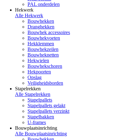
PAL onderdelen
Hekwerk
Alle Hekwerk
Bouwhekken
Dranghekken
Bouwhek accessoires
Bouwhekvoeten
Hekklemmen
Bouwhekzeilen
Bouwheknetten
Hekwielen
Bouwhekschoren
Hekpoorten
Opslag
Veiligheidsborden
Stapelrekken
Alle Stapelrekken
Stapelpallets
Stapelpallets gelakt
Stapelpallets verzinkt
Stapelbakken
U-frames
Bouwplaatsinrichting
Alle Bouwplaatsinrichting
Bouwhekken