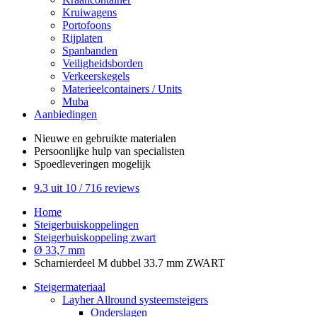
Kruiwagens
Portofoons
Rijplaten
Spanbanden
Veiligheidsborden
Verkeerskegels
Materieelcontainers / Units
Muba
Aanbiedingen
Nieuwe en gebruikte
materialen
Persoonlijke hulp
van specialisten
Spoedleveringen
mogelijk
9.3
uit 10 /
716
reviews
Home
Steigerbuiskoppelingen
Steigerbuiskoppeling zwart
Ø 33,7 mm
Scharnierdeel M dubbel 33.7 mm ZWART
Steigermateriaal
Layher Allround systeemsteigers
Onderslagen