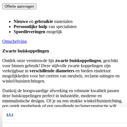
Offerte aanvragen
Nieuwe
en
gebruikte
materialen
Persoonlijke hulp
van specialisten
Spoedleveringen
mogelijk
Omschrijving
Zwarte buiskoppelingen
Ontdek onze vernieuwde lijn
zwarte buiskoppelingen
, geschikt
voor binnen gebruik! Deze stijlvolle zwarte koppelingen zijn
verkrijgbaar in
verschillende diameters
en bieden eindeloze
mogelijkheden voor het creëren van meubels, reclame-uitingen en
winkel/huisinrichtingen.
Dankzij de hoogwaardige afwerking en robuuste kwaliteit passen
deze buiskoppelingen perfect in industriële, moderne en
minimalistische designs. Of je nu een strakke winkel/huisinrichting,
een uniek meubelstuk of een opvallende reclameconstructie wilt
realiseren, met
zwarte buiskoppelingen
geef je jouw project een
stoere en elegante uitstraling.
Waarom kiezen voor zwarte buiskoppelingen?