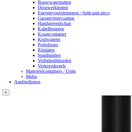
Bouwwaterputten
Doorwerktenten
Energievoorzieningen / Split-unit airco
Garagevloercoating
Handgereedschap
Kabelbruggen
Kraancontainer
Kruiwagens
Portofoons
Rijplaten
Spanbanden
Veiligheidsborden
Verkeerskegels
Materieelcontainers / Units
Muba
Aanbiedingen
<