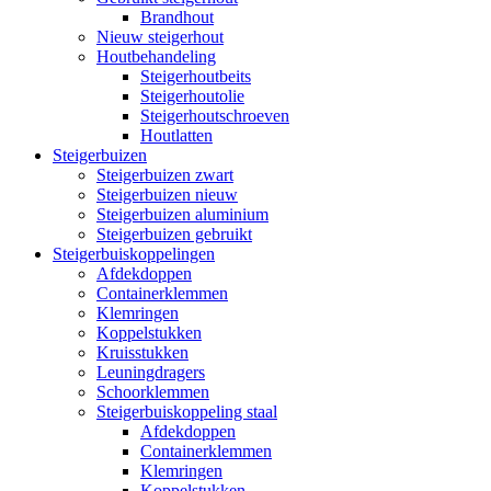
Brandhout
Nieuw steigerhout
Houtbehandeling
Steigerhoutbeits
Steigerhoutolie
Steigerhoutschroeven
Houtlatten
Steigerbuizen
Steigerbuizen zwart
Steigerbuizen nieuw
Steigerbuizen aluminium
Steigerbuizen gebruikt
Steigerbuiskoppelingen
Afdekdoppen
Containerklemmen
Klemringen
Koppelstukken
Kruisstukken
Leuningdragers
Schoorklemmen
Steigerbuiskoppeling staal
Afdekdoppen
Containerklemmen
Klemringen
Koppelstukken