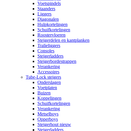
Voetspindels
Staanders
Liggers
Diagonalen
Hulpkortelingen
Schuifkortelingen
Roostervloeren
Steigerdelen en kantplanken
Tralieliggers
Consoles
Steigerladders
Steigerbordestrappen
Verankering
Accessoires
Tube-Lock steigers
Onderslagen
Voetplaten
Buizen
Koppelingen
Schuifkortelingen
Verankering
Metselboys
Opperboys
Steigerhout nieuw
Steigerladders