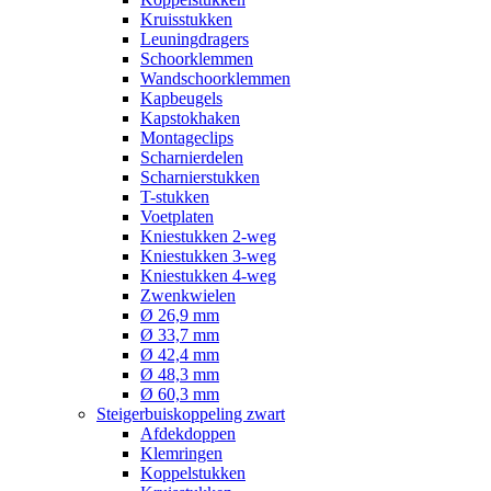
Kruisstukken
Leuningdragers
Schoorklemmen
Wandschoorklemmen
Kapbeugels
Kapstokhaken
Montageclips
Scharnierdelen
Scharnierstukken
T-stukken
Voetplaten
Kniestukken 2-weg
Kniestukken 3-weg
Kniestukken 4-weg
Zwenkwielen
Ø 26,9 mm
Ø 33,7 mm
Ø 42,4 mm
Ø 48,3 mm
Ø 60,3 mm
Steigerbuiskoppeling zwart
Afdekdoppen
Klemringen
Koppelstukken