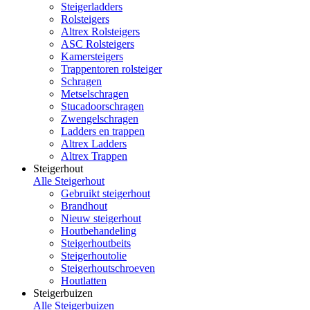
Steigerladders
Rolsteigers
Altrex Rolsteigers
ASC Rolsteigers
Kamersteigers
Trappentoren rolsteiger
Schragen
Metselschragen
Stucadoorschragen
Zwengelschragen
Ladders en trappen
Altrex Ladders
Altrex Trappen
Steigerhout
Alle Steigerhout
Gebruikt steigerhout
Brandhout
Nieuw steigerhout
Houtbehandeling
Steigerhoutbeits
Steigerhoutolie
Steigerhoutschroeven
Houtlatten
Steigerbuizen
Alle Steigerbuizen