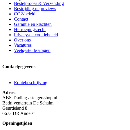
Bestelproces & Verzending
Bestrijding nepreviews
CO2-beleid
Contact
Garantie en klachten
Herroepingsrecht
Privacy-en cookiebeleid
Over ons
Vacatures
Veelgestelde vragen
Contactgegevens
Routebeschrijving
Adres:
ABS Trading / steiger-shop.nl
Bedrijventerrein De Schalm
Geurdeland 8
6673 DR Andelst
Openingstijden