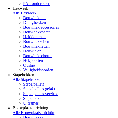
PAL onderdelen
Hekwerk
Alle Hekwerk
Bouwhekken
Dranghekken
Bouwhek accessoires
Bouwhekvoeten
Hekklemmen
Bouwhekzeilen
Bouwheknetten
Hekwielen
Bouwhekschoren
Hekpoorten
Opslag
Veiligheidsborden
Stapelrekken
Alle Stapelrekken
Stapelpallets
Stapelpallets gelakt
Stapelpallets verzinkt
Stapelbakken
U-frames
Bouwplaatsinrichting
Alle Bouwplaatsinrichting
Bouwhekken