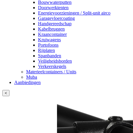
Bouwwaterputten
Doorwerktenten
Energievoorzieningen / Split-unit airco
Garagevloercoating
Handgereedschap
Kabelbruggen
Kraancontainer
Kruiwagens
Portofoons
Rijplaten
Spanbanden
Veiligheidsborden
Verkeerskegels
Materieelcontainers / Units
Muba
Aanbiedingen
<