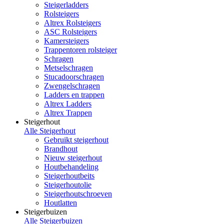
Steigerladders
Rolsteigers
Altrex Rolsteigers
ASC Rolsteigers
Kamersteigers
Trappentoren rolsteiger
Schragen
Metselschragen
Stucadoorschragen
Zwengelschragen
Ladders en trappen
Altrex Ladders
Altrex Trappen
Steigerhout
Alle Steigerhout
Gebruikt steigerhout
Brandhout
Nieuw steigerhout
Houtbehandeling
Steigerhoutbeits
Steigerhoutolie
Steigerhoutschroeven
Houtlatten
Steigerbuizen
Alle Steigerbuizen