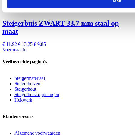
Steigerbuis ZWART 33.7 mm staal op
maat
€ 11,92
€ 13,25
€ 9,85
Voer maat in
Veelbezochte pagina's
Steigermateriaal
Steigerbuizen
Steigerhout
Steigerbuiskoppelingen
Hekwerk
Klantenservice
Algemene voorwaarden