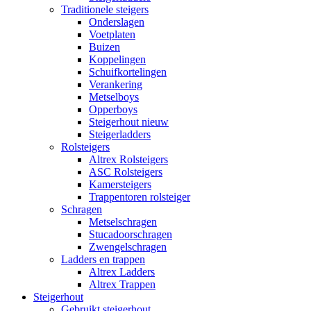
Traditionele steigers
Onderslagen
Voetplaten
Buizen
Koppelingen
Schuifkortelingen
Verankering
Metselboys
Opperboys
Steigerhout nieuw
Steigerladders
Rolsteigers
Altrex Rolsteigers
ASC Rolsteigers
Kamersteigers
Trappentoren rolsteiger
Schragen
Metselschragen
Stucadoorschragen
Zwengelschragen
Ladders en trappen
Altrex Ladders
Altrex Trappen
Steigerhout
Gebruikt steigerhout