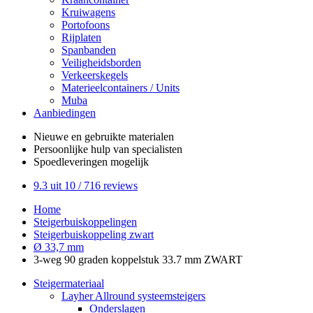
Kruiwagens
Portofoons
Rijplaten
Spanbanden
Veiligheidsborden
Verkeerskegels
Materieelcontainers / Units
Muba
Aanbiedingen
Nieuwe en gebruikte
materialen
Persoonlijke hulp
van specialisten
Spoedleveringen
mogelijk
9.3
uit 10 /
716
reviews
Home
Steigerbuiskoppelingen
Steigerbuiskoppeling zwart
Ø 33,7 mm
3-weg 90 graden koppelstuk 33.7 mm ZWART
Steigermateriaal
Layher Allround systeemsteigers
Onderslagen