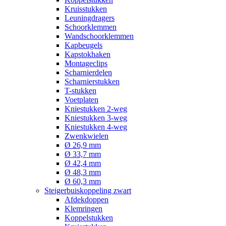
Kruisstukken
Leuningdragers
Schoorklemmen
Wandschoorklemmen
Kapbeugels
Kapstokhaken
Montageclips
Scharnierdelen
Scharnierstukken
T-stukken
Voetplaten
Kniestukken 2-weg
Kniestukken 3-weg
Kniestukken 4-weg
Zwenkwielen
Ø 26,9 mm
Ø 33,7 mm
Ø 42,4 mm
Ø 48,3 mm
Ø 60,3 mm
Steigerbuiskoppeling zwart
Afdekdoppen
Klemringen
Koppelstukken