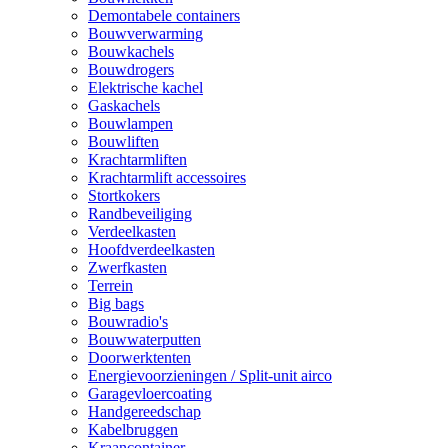
Demontabele containers
Bouwverwarming
Bouwkachels
Bouwdrogers
Elektrische kachel
Gaskachels
Bouwlampen
Bouwliften
Krachtarmliften
Krachtarmlift accessoires
Stortkokers
Randbeveiliging
Verdeelkasten
Hoofdverdeelkasten
Zwerfkasten
Terrein
Big bags
Bouwradio's
Bouwwaterputten
Doorwerktenten
Energievoorzieningen / Split-unit airco
Garagevloercoating
Handgereedschap
Kabelbruggen
Kraancontainer