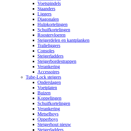
Voetspindels
Staanders
Liggers
Diagonalen
Hulpkortelingen
Schuifkortelingen
Roostervloeren
Steigerdelen en kantplanken
Tralieliggers
Consoles
Steigerladders
Steigerbordestrappen
Verankering
Accessoires
Tube-Lock steigers
Onderslagen
Voetplaten
Buizen
Koppelingen
Schuifkortelingen
Verankering
Metselboys
Opperboys
Steigerhout nieuw
Steigerladders