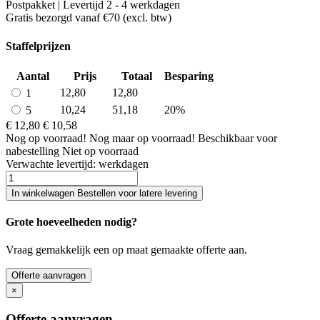
Postpakket | Levertijd 2 - 4 werkdagen
Gratis bezorgd vanaf €70 (excl. btw)
Staffelprijzen
Aantal
Prijs
Totaal
Besparing
12,80
12,80
1
10,24
51,18
20%
5
€ 12,80
€ 10,58
Nog
op voorraad!
Nog maar
op voorraad!
Beschikbaar voor
nabestelling
Niet op voorraad
Verwachte levertijd:
werkdagen
In winkelwagen
Bestellen voor latere levering
Grote hoeveelheden nodig?
Vraag gemakkelijk een op maat gemaakte offerte aan.
Offerte aanvragen
×
Offerte aanvragen