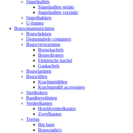
Stapelpallets
Stapelpallets gelakt
Stapelpallets verzinkt
Stapelbakken
U-frames
Bouwplaatsinrichting
Bouwhekken
Demontabele containers
Bouwverwarming
Bouwkachels
Bouwdrogers
Elektrische kachel
Gaskachels
Bouwlampen
Bouwliften
Krachtarmliften
Krachtarmlift accessoires
Stortkokers
Randbeveiliging
Verdeelkasten
Hoofdverdeelkasten
Zwerfkasten
Terrein
Big bags
Bouwradio's