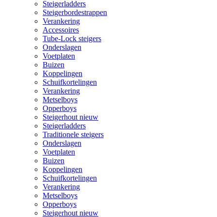
Steigerladders
Steigerbordestrappen
Verankering
Accessoires
Tube-Lock steigers
Onderslagen
Voetplaten
Buizen
Koppelingen
Schuifkortelingen
Verankering
Metselboys
Opperboys
Steigerhout nieuw
Steigerladders
Traditionele steigers
Onderslagen
Voetplaten
Buizen
Koppelingen
Schuifkortelingen
Verankering
Metselboys
Opperboys
Steigerhout nieuw