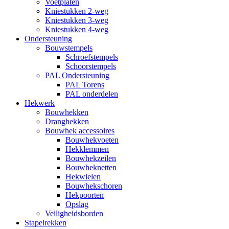
Voetplaten
Kniestukken 2-weg
Kniestukken 3-weg
Kniestukken 4-weg
Ondersteuning
Bouwstempels
Schroefstempels
Schoorstempels
PAL Ondersteuning
PAL Torens
PAL onderdelen
Hekwerk
Bouwhekken
Dranghekken
Bouwhek accessoires
Bouwhekvoeten
Hekklemmen
Bouwhekzeilen
Bouwheknetten
Hekwielen
Bouwhekschoren
Hekpoorten
Opslag
Veiligheidsborden
Stapelrekken