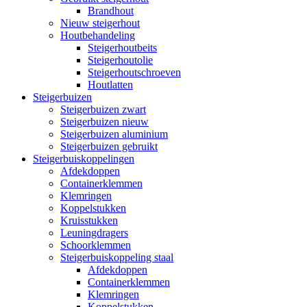
Brandhout
Nieuw steigerhout
Houtbehandeling
Steigerhoutbeits
Steigerhoutolie
Steigerhoutschroeven
Houtlatten
Steigerbuizen
Steigerbuizen zwart
Steigerbuizen nieuw
Steigerbuizen aluminium
Steigerbuizen gebruikt
Steigerbuiskoppelingen
Afdekdoppen
Containerklemmen
Klemringen
Koppelstukken
Kruisstukken
Leuningdragers
Schoorklemmen
Steigerbuiskoppeling staal
Afdekdoppen
Containerklemmen
Klemringen
Koppelstukken