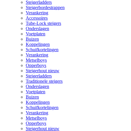
Steigerladders
Steigerbordestrappen
Verankering
Accessoires
Tube-Lock steigers
Onderslagen
Voetplaten
Buizen
Koppelingen
Schuifkortelingen
Verankering
Metselboys
Opperboys
Steigerhout nieuw
Steigerladders
Traditionele steigers
Onderslagen
Voetplaten
Buizen
Koppelingen
Schuifkortelingen
Verankering
Metselboys
Opperboys
Steigerhout nieuw