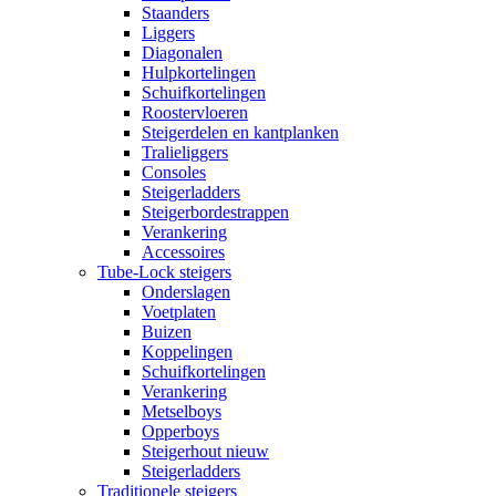
Staanders
Liggers
Diagonalen
Hulpkortelingen
Schuifkortelingen
Roostervloeren
Steigerdelen en kantplanken
Tralieliggers
Consoles
Steigerladders
Steigerbordestrappen
Verankering
Accessoires
Tube-Lock steigers
Onderslagen
Voetplaten
Buizen
Koppelingen
Schuifkortelingen
Verankering
Metselboys
Opperboys
Steigerhout nieuw
Steigerladders
Traditionele steigers