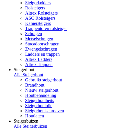
Steigerladders
Rolsteigers
Altrex Rolsteigers
ASC Rolsteigers
Kamersteigers
Trappentoren rolsteiger
Schragen
Metselschragen
Stucadoorschragen
Zwengelschragen
Ladders en trappen
Altrex Ladders
Altrex Trappen
Steigerhout
Alle Steigerhout
Gebruikt steigerhout
Brandhout
Nieuw steigerhout
Houtbehandeling
Steigerhoutbeits
Steigerhoutolie
Steigerhoutschroeven
Houtlatten
Steigerbuizen
Alle Steigerbuizen