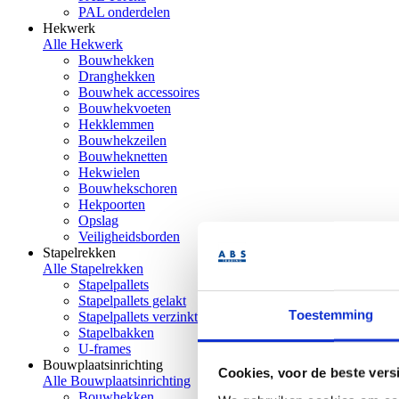
PAL onderdelen
Hekwerk
Alle Hekwerk
Bouwhekken
Dranghekken
Bouwhek accessoires
Bouwhekvoeten
Hekklemmen
Bouwhekzeilen
Bouwheknetten
Hekwielen
Bouwhekschoren
Hekpoorten
Opslag
Veiligheidsborden
Stapelrekken
Alle Stapelrekken
Stapelpallets
Stapelpallets gelakt
Toestemming
Stapelpallets verzinkt
Stapelbakken
U-frames
Bouwplaatsinrichting
Cookies, voor de beste vers
Alle Bouwplaatsinrichting
Bouwhekken