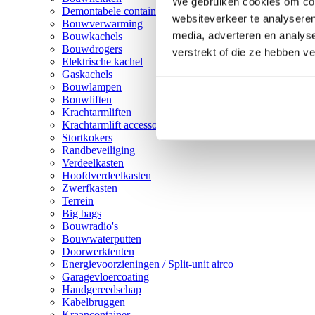
We gebruiken cookies om cont
Demontabele containers
websiteverkeer te analyseren
Bouwverwarming
media, adverteren en analys
Bouwkachels
Bouwdrogers
verstrekt of die ze hebben v
Elektrische kachel
Gaskachels
Bouwlampen
Bouwliften
Krachtarmliften
Krachtarmlift accessoires
Stortkokers
Randbeveiliging
Verdeelkasten
Hoofdverdeelkasten
Zwerfkasten
Terrein
Big bags
Bouwradio's
Bouwwaterputten
Doorwerktenten
Energievoorzieningen / Split-unit airco
Garagevloercoating
Handgereedschap
Kabelbruggen
Kraancontainer