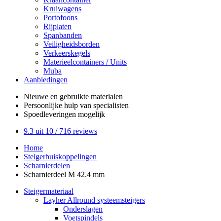
Kruiwagens
Portofoons
Rijplaten
Spanbanden
Veiligheidsborden
Verkeerskegels
Materieelcontainers / Units
Muba
Aanbiedingen
Nieuwe en gebruikte
materialen
Persoonlijke hulp
van specialisten
Spoedleveringen
mogelijk
9.3
uit 10 /
716
reviews
Home
Steigerbuiskoppelingen
Scharnierdelen
Scharnierdeel M 42.4 mm
Steigermateriaal
Layher Allround systeemsteigers
Onderslagen
Voetspindels