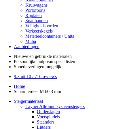
Kruiwagens
Portofoons
Rijplaten
Spanbanden
Veiligheidsborden
Verkeerskegels
Materieelcontainers / Units
Muba
Aanbiedingen
Nieuwe en gebruikte
materialen
Persoonlijke hulp
van specialisten
Spoedleveringen
mogelijk
9.3
uit 10 /
716
reviews
Home
Scharnierdeel M 60.3 mm
Steigermateriaal
Layher Allround systeemsteigers
Onderslagen
Voetspindels
Staanders
Liggers