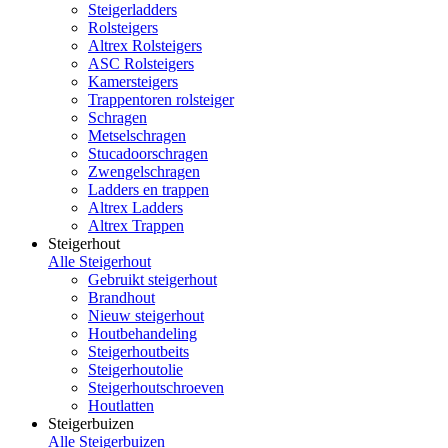
Steigerladders
Rolsteigers
Altrex Rolsteigers
ASC Rolsteigers
Kamersteigers
Trappentoren rolsteiger
Schragen
Metselschragen
Stucadoorschragen
Zwengelschragen
Ladders en trappen
Altrex Ladders
Altrex Trappen
Steigerhout
Alle Steigerhout
Gebruikt steigerhout
Brandhout
Nieuw steigerhout
Houtbehandeling
Steigerhoutbeits
Steigerhoutolie
Steigerhoutschroeven
Houtlatten
Steigerbuizen
Alle Steigerbuizen