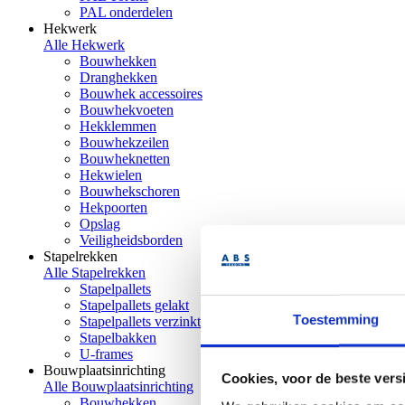
PAL onderdelen
Hekwerk
Alle Hekwerk
Bouwhekken
Dranghekken
Bouwhek accessoires
Bouwhekvoeten
Hekklemmen
Bouwhekzeilen
Bouwheknetten
Hekwielen
Bouwhekschoren
Hekpoorten
Opslag
Veiligheidsborden
Stapelrekken
Alle Stapelrekken
Stapelpallets
Stapelpallets gelakt
Toestemming
Stapelpallets verzinkt
Stapelbakken
U-frames
Bouwplaatsinrichting
Cookies, voor de beste vers
Alle Bouwplaatsinrichting
Bouwhekken