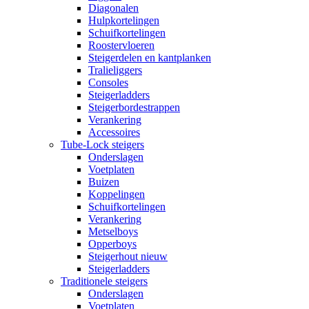
Diagonalen
Hulpkortelingen
Schuifkortelingen
Roostervloeren
Steigerdelen en kantplanken
Tralieliggers
Consoles
Steigerladders
Steigerbordestrappen
Verankering
Accessoires
Tube-Lock steigers
Onderslagen
Voetplaten
Buizen
Koppelingen
Schuifkortelingen
Verankering
Metselboys
Opperboys
Steigerhout nieuw
Steigerladders
Traditionele steigers
Onderslagen
Voetplaten