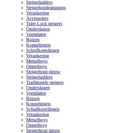
Steigerladders
Steigerbordestrappen
Verankering
Accessoires
Tube-Lock steigers
Onderslagen
Voetplaten
Buizen
Koppelingen
Schuifkortelingen
Verankering
Metselboys
Opperboys
Steigerhout nieuw
Steigerladders
Traditionele steigers
Onderslagen
Voetplaten
Buizen
Koppelingen
Schuifkortelingen
Verankering
Metselboys
Opperboys
Steigerhout nieuw