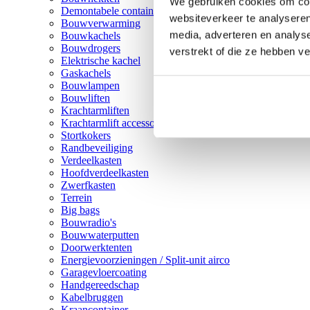
We gebruiken cookies om cont
Demontabele containers
websiteverkeer te analyseren
Bouwverwarming
media, adverteren en analys
Bouwkachels
Bouwdrogers
verstrekt of die ze hebben v
Elektrische kachel
Gaskachels
Bouwlampen
Bouwliften
Krachtarmliften
Krachtarmlift accessoires
Stortkokers
Randbeveiliging
Verdeelkasten
Hoofdverdeelkasten
Zwerfkasten
Terrein
Big bags
Bouwradio's
Bouwwaterputten
Doorwerktenten
Energievoorzieningen / Split-unit airco
Garagevloercoating
Handgereedschap
Kabelbruggen
Kraancontainer