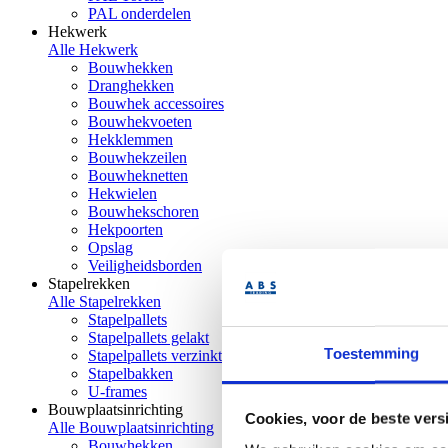
PAL onderdelen
Hekwerk
Alle Hekwerk
Bouwhekken
Dranghekken
Bouwhek accessoires
Bouwhekvoeten
Hekklemmen
Bouwhekzeilen
Bouwheknetten
Hekwielen
Bouwhekschoren
Hekpoorten
Opslag
Veiligheidsborden
Stapelrekken
Alle Stapelrekken
Stapelpallets
Stapelpallets gelakt
Toestemming
Stapelpallets verzinkt
Stapelbakken
U-frames
Bouwplaatsinrichting
Cookies, voor de beste vers
Alle Bouwplaatsinrichting
Bouwhekken