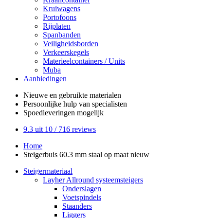
Kruiwagens
Portofoons
Rijplaten
Spanbanden
Veiligheidsborden
Verkeerskegels
Materieelcontainers / Units
Muba
Aanbiedingen
Nieuwe en gebruikte
materialen
Persoonlijke hulp
van specialisten
Spoedleveringen
mogelijk
9.3
uit 10 /
716
reviews
Home
Steigerbuis 60.3 mm staal op maat nieuw
Steigermateriaal
Layher Allround systeemsteigers
Onderslagen
Voetspindels
Staanders
Liggers