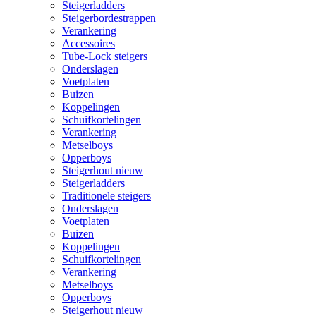
Steigerladders
Steigerbordestrappen
Verankering
Accessoires
Tube-Lock steigers
Onderslagen
Voetplaten
Buizen
Koppelingen
Schuifkortelingen
Verankering
Metselboys
Opperboys
Steigerhout nieuw
Steigerladders
Traditionele steigers
Onderslagen
Voetplaten
Buizen
Koppelingen
Schuifkortelingen
Verankering
Metselboys
Opperboys
Steigerhout nieuw