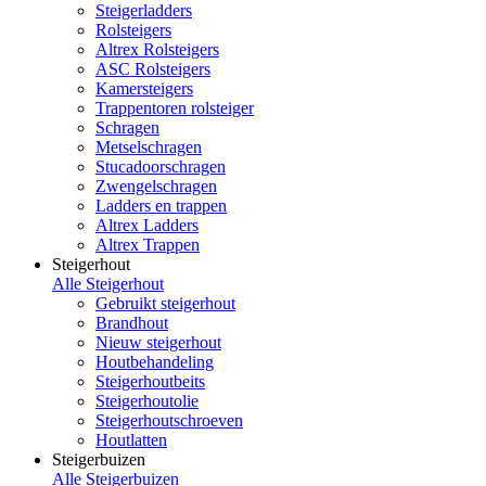
Steigerladders
Rolsteigers
Altrex Rolsteigers
ASC Rolsteigers
Kamersteigers
Trappentoren rolsteiger
Schragen
Metselschragen
Stucadoorschragen
Zwengelschragen
Ladders en trappen
Altrex Ladders
Altrex Trappen
Steigerhout
Alle Steigerhout
Gebruikt steigerhout
Brandhout
Nieuw steigerhout
Houtbehandeling
Steigerhoutbeits
Steigerhoutolie
Steigerhoutschroeven
Houtlatten
Steigerbuizen
Alle Steigerbuizen