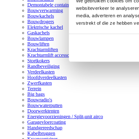
We gebruiken cookies om cont
Demontabele containers
websiteverkeer te analyseren
Bouwverwarming
media, adverteren en analys
Bouwkachels
Bouwdrogers
verstrekt of die ze hebben v
Elektrische kachel
Gaskachels
Bouwlampen
Bouwliften
Krachtarmliften
Krachtarmlift accessoires
Stortkokers
Randbeveiliging
Verdeelkasten
Hoofdverdeelkasten
Zwerfkasten
Terrein
Big bags
Bouwradio's
Bouwwaterputten
Doorwerktenten
Energievoorzieningen / Split-unit airco
Garagevloercoating
Handgereedschap
Kabelbruggen
Kraancontainer