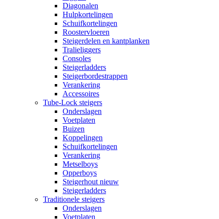
Diagonalen
Hulpkortelingen
Schuifkortelingen
Roostervloeren
Steigerdelen en kantplanken
Tralieliggers
Consoles
Steigerladders
Steigerbordestrappen
Verankering
Accessoires
Tube-Lock steigers
Onderslagen
Voetplaten
Buizen
Koppelingen
Schuifkortelingen
Verankering
Metselboys
Opperboys
Steigerhout nieuw
Steigerladders
Traditionele steigers
Onderslagen
Voetplaten