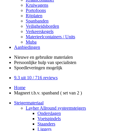
Kruiwagens
Portofoons
Rijplaten
Spanbanden
Veiligheidsborden
Verkeerskegels
Materieelcontainers / Units
Muba
Aanbiedingen
Nieuwe en gebruikte
materialen
Persoonlijke hulp
van specialisten
Spoedleveringen
mogelijk
9.3
uit 10 /
716
reviews
Home
Magneet t.b.v. spanband ( set van 2 )
Steigermateriaal
Layher Allround systeemsteigers
Onderslagen
Voetspindels
Staanders
Liggers