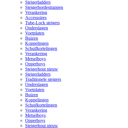
Steigerladders
Steigerbordestrappen
Verankering
Accessoires
Tube-Lock steigers
Onderslagen
Voetplaten
Buizen
Koppelingen
Schuifkortelingen
Verankering
Metselboys
Opperboys
Steigerhout nieuw
Steigerladders
Traditionele steigers
Onderslagen
Voetplaten
Buizen
Koppelingen
Schuifkortelingen
Verankering
Metselboys
Opperboys
Steigerhout nieuw