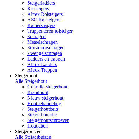
Steigerladders
Rolsteigers
Altrex Rolsteigers
ASC Rolsteigers
Kamersteigers
Trappentoren rolsteiger
Schragen
Metselschragen
Stucadoorschragen
Zwengelschragen
Ladders en trappen
Altrex Ladders
Altrex Trappen
Steigerhout
Alle Steigerhout
Gebruikt steigerhout
Brandhout
Nieuw steigerhout
Houtbehandeling
Steigerhoutbeits
Steigerhoutolie
Steigerhoutschroeven
Houtlatten
Steigerbuizen
Alle Steigerbuizen