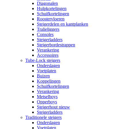
Diagonalen
Hulpkortelingen
Schuifkortelingen
Roostervloeren
Steigerdelen en kantplanken
Tralieliggers
Consoles
Steigerladders
Steigerbordestrappen
Verankering
Accessoires
Tube-Lock steigers
Onderslagen
Voetplaten
Buizen
Koppelingen
Schuifkortelingen
Verankering
Metselboys
Opperboys
Steigerhout nieuw
Steigerladders
Traditionele steigers
Onderslagen
Voetplaten