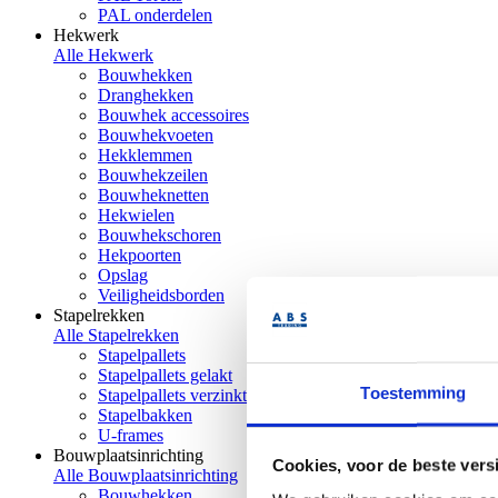
PAL onderdelen
Hekwerk
Alle Hekwerk
Bouwhekken
Dranghekken
Bouwhek accessoires
Bouwhekvoeten
Hekklemmen
Bouwhekzeilen
Bouwheknetten
Hekwielen
Bouwhekschoren
Hekpoorten
Opslag
Veiligheidsborden
Stapelrekken
Alle Stapelrekken
Stapelpallets
Stapelpallets gelakt
Toestemming
Stapelpallets verzinkt
Stapelbakken
U-frames
Bouwplaatsinrichting
Cookies, voor de beste vers
Alle Bouwplaatsinrichting
Bouwhekken