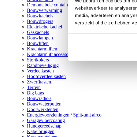
We gebruiken cookies om cont
Demontabele containers
websiteverkeer te analyseren
Bouwverwarming
media, adverteren en analys
Bouwkachels
Bouwdrogers
verstrekt of die ze hebben v
Elektrische kachel
Gaskachels
Bouwlampen
Bouwliften
Krachtarmliften
Krachtarmlift accessoires
Stortkokers
Randbeveiliging
Verdeelkasten
Hoofdverdeelkasten
Zwerfkasten
Terrein
Big bags
Bouwradio's
Bouwwaterputten
Doorwerktenten
Energievoorzieningen / Split-unit airco
Garagevloercoating
Handgereedschap
Kabelbruggen
Kraancontainer