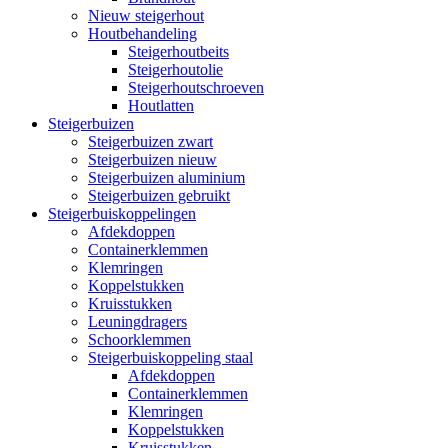
Nieuw steigerhout
Houtbehandeling
Steigerhoutbeits
Steigerhoutolie
Steigerhoutschroeven
Houtlatten
Steigerbuizen
Steigerbuizen zwart
Steigerbuizen nieuw
Steigerbuizen aluminium
Steigerbuizen gebruikt
Steigerbuiskoppelingen
Afdekdoppen
Containerklemmen
Klemringen
Koppelstukken
Kruisstukken
Leuningdragers
Schoorklemmen
Steigerbuiskoppeling staal
Afdekdoppen
Containerklemmen
Klemringen
Koppelstukken
Kruisstukken