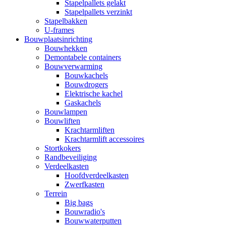
Stapelpallets gelakt
Stapelpallets verzinkt
Stapelbakken
U-frames
Bouwplaatsinrichting
Bouwhekken
Demontabele containers
Bouwverwarming
Bouwkachels
Bouwdrogers
Elektrische kachel
Gaskachels
Bouwlampen
Bouwliften
Krachtarmliften
Krachtarmlift accessoires
Stortkokers
Randbeveiliging
Verdeelkasten
Hoofdverdeelkasten
Zwerfkasten
Terrein
Big bags
Bouwradio's
Bouwwaterputten