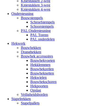
Kniestukken 2-weg
Kniestukken 3-weg
Kniestukken 4-weg
Ondersteuning
Bouwstempels
Schroefstempels
Schoorstempels
PAL Ondersteuning
PAL Torens
PAL onderdelen
Hekwerk
Bouwhekken
Dranghekken
Bouwhek accessoires
Bouwhekvoeten
Hekklemmen
Bouwhekzeilen
Bouwheknetten
Hekwielen
Bouwhekschoren
Hekpoorten
Opslag
Veiligheidsborden
Stapelrekken
Stapelpallets