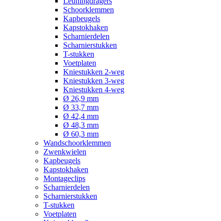
Leuningdragers
Schoorklemmen
Kapbeugels
Kapstokhaken
Scharnierdelen
Scharnierstukken
T-stukken
Voetplaten
Kniestukken 2-weg
Kniestukken 3-weg
Kniestukken 4-weg
Ø 26,9 mm
Ø 33,7 mm
Ø 42,4 mm
Ø 48,3 mm
Ø 60,3 mm
Wandschoorklemmen
Zwenkwielen
Kapbeugels
Kapstokhaken
Montageclips
Scharnierdelen
Scharnierstukken
T-stukken
Voetplaten