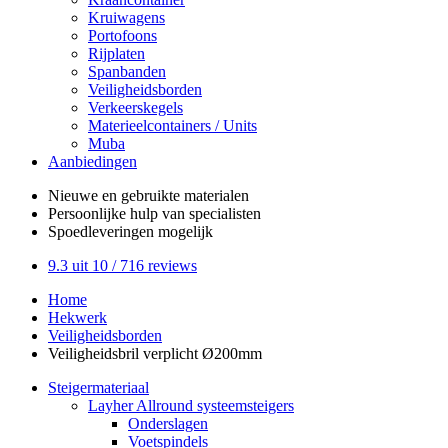
Kruiwagens
Portofoons
Rijplaten
Spanbanden
Veiligheidsborden
Verkeerskegels
Materieelcontainers / Units
Muba
Aanbiedingen
Nieuwe en gebruikte
materialen
Persoonlijke hulp
van specialisten
Spoedleveringen
mogelijk
9.3
uit 10 /
716
reviews
Home
Hekwerk
Veiligheidsborden
Veiligheidsbril verplicht Ø200mm
Steigermateriaal
Layher Allround systeemsteigers
Onderslagen
Voetspindels