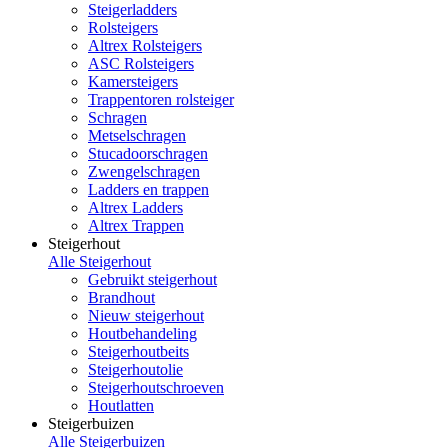
Steigerladders
Rolsteigers
Altrex Rolsteigers
ASC Rolsteigers
Kamersteigers
Trappentoren rolsteiger
Schragen
Metselschragen
Stucadoorschragen
Zwengelschragen
Ladders en trappen
Altrex Ladders
Altrex Trappen
Steigerhout
Alle Steigerhout
Gebruikt steigerhout
Brandhout
Nieuw steigerhout
Houtbehandeling
Steigerhoutbeits
Steigerhoutolie
Steigerhoutschroeven
Houtlatten
Steigerbuizen
Alle Steigerbuizen