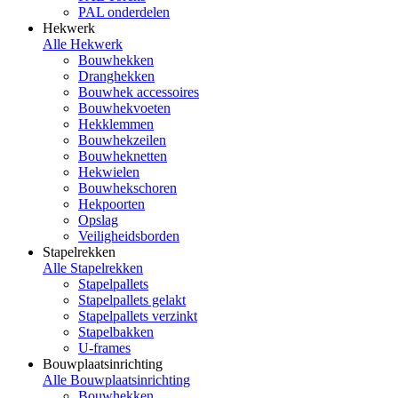
PAL onderdelen
Hekwerk
Alle Hekwerk
Bouwhekken
Dranghekken
Bouwhek accessoires
Bouwhekvoeten
Hekklemmen
Bouwhekzeilen
Bouwheknetten
Hekwielen
Bouwhekschoren
Hekpoorten
Opslag
Veiligheidsborden
Stapelrekken
Alle Stapelrekken
Stapelpallets
Stapelpallets gelakt
Stapelpallets verzinkt
Stapelbakken
U-frames
Bouwplaatsinrichting
Alle Bouwplaatsinrichting
Bouwhekken