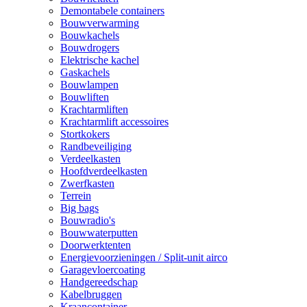
Demontabele containers
Bouwverwarming
Bouwkachels
Bouwdrogers
Elektrische kachel
Gaskachels
Bouwlampen
Bouwliften
Krachtarmliften
Krachtarmlift accessoires
Stortkokers
Randbeveiliging
Verdeelkasten
Hoofdverdeelkasten
Zwerfkasten
Terrein
Big bags
Bouwradio's
Bouwwaterputten
Doorwerktenten
Energievoorzieningen / Split-unit airco
Garagevloercoating
Handgereedschap
Kabelbruggen
Kraancontainer