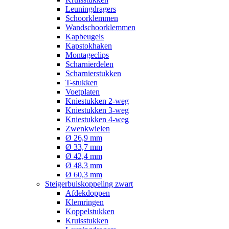
Leuningdragers
Schoorklemmen
Wandschoorklemmen
Kapbeugels
Kapstokhaken
Montageclips
Scharnierdelen
Scharnierstukken
T-stukken
Voetplaten
Kniestukken 2-weg
Kniestukken 3-weg
Kniestukken 4-weg
Zwenkwielen
Ø 26,9 mm
Ø 33,7 mm
Ø 42,4 mm
Ø 48,3 mm
Ø 60,3 mm
Steigerbuiskoppeling zwart
Afdekdoppen
Klemringen
Koppelstukken
Kruisstukken