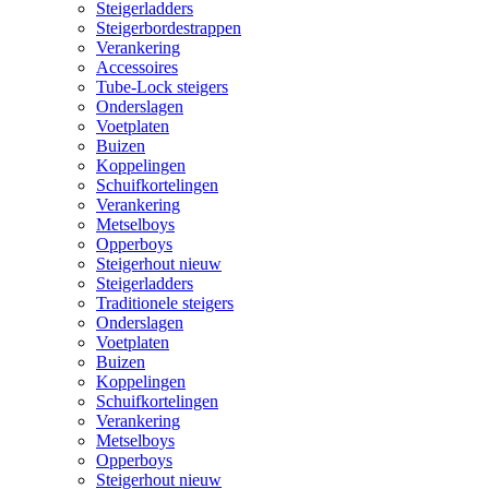
Steigerladders
Steigerbordestrappen
Verankering
Accessoires
Tube-Lock steigers
Onderslagen
Voetplaten
Buizen
Koppelingen
Schuifkortelingen
Verankering
Metselboys
Opperboys
Steigerhout nieuw
Steigerladders
Traditionele steigers
Onderslagen
Voetplaten
Buizen
Koppelingen
Schuifkortelingen
Verankering
Metselboys
Opperboys
Steigerhout nieuw