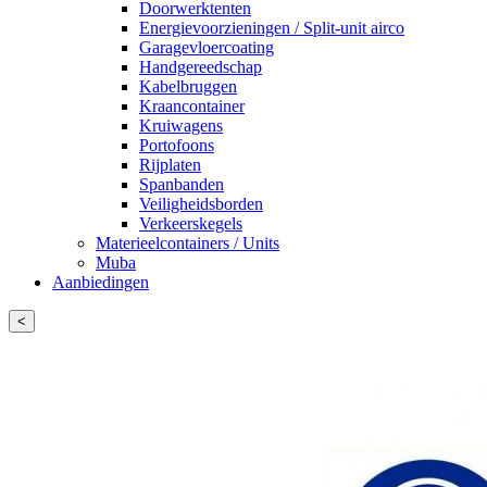
Doorwerktenten
Energievoorzieningen / Split-unit airco
Garagevloercoating
Handgereedschap
Kabelbruggen
Kraancontainer
Kruiwagens
Portofoons
Rijplaten
Spanbanden
Veiligheidsborden
Verkeerskegels
Materieelcontainers / Units
Muba
Aanbiedingen
<