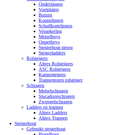
Onderslagen
Voetplaten
Buizen
Koppelingen
Schuifkortelingen
Verankering
Metselboys
Opperboys
Steigerhout nieuw
Steigerladders
Rolsteigers
Altrex Rolsteigers
ASC Rolsteigers
Kamersteigers
Trappentoren rolsteiger
Schragen
Metselschragen
Stucadoorschragen
Zwengelschragen
Ladders en trappen
Altrex Ladders
Altrex Trappen
Steigerhout
Gebruikt steigerhout
Brandhout