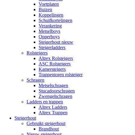
Voetplaten
Buizen
Koppelingen
Schuifkortelingen
Verankering
Metselboys
Opperboys
Steigerhout nieuw
Steigerladders
Rolsteigers
Altrex Rolsteigers
ASC Rolsteigers
Kamersteigers
Trappentoren rolsteiger
Schragen
Metselschragen
Stucadoorschragen
Zwengelschragen
Ladders en trappen
Altrex Ladders
Altrex Trappen
Steigerhout
Gebruikt steigerhout
Brandhout
Nieuw steigerhout