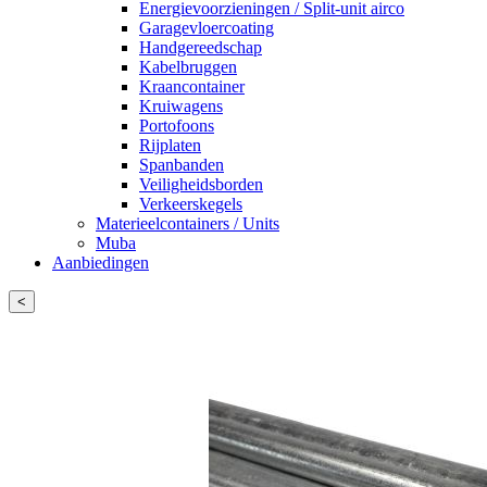
Energievoorzieningen / Split-unit airco
Garagevloercoating
Handgereedschap
Kabelbruggen
Kraancontainer
Kruiwagens
Portofoons
Rijplaten
Spanbanden
Veiligheidsborden
Verkeerskegels
Materieelcontainers / Units
Muba
Aanbiedingen
<