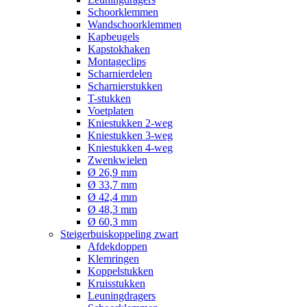
Schoorklemmen
Wandschoorklemmen
Kapbeugels
Kapstokhaken
Montageclips
Scharnierdelen
Scharnierstukken
T-stukken
Voetplaten
Kniestukken 2-weg
Kniestukken 3-weg
Kniestukken 4-weg
Zwenkwielen
Ø 26,9 mm
Ø 33,7 mm
Ø 42,4 mm
Ø 48,3 mm
Ø 60,3 mm
Steigerbuiskoppeling zwart
Afdekdoppen
Klemringen
Koppelstukken
Kruisstukken
Leuningdragers