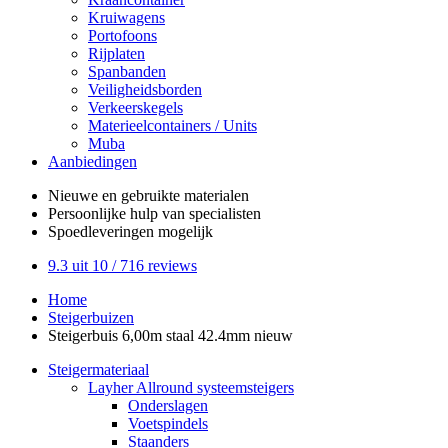
Kruiwagens
Portofoons
Rijplaten
Spanbanden
Veiligheidsborden
Verkeerskegels
Materieelcontainers / Units
Muba
Aanbiedingen
Nieuwe en gebruikte
materialen
Persoonlijke hulp
van specialisten
Spoedleveringen
mogelijk
9.3
uit 10 /
716
reviews
Home
Steigerbuizen
Steigerbuis 6,00m staal 42.4mm nieuw
Steigermateriaal
Layher Allround systeemsteigers
Onderslagen
Voetspindels
Staanders