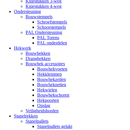
Kniestukken 3-weg
Kniestukken 4-weg
Ondersteuning
Bouwstempels
Schroefstempels
Schoorstempels
PAL Ondersteuning
PAL Torens
PAL onderdelen
Hekwerk
Bouwhekken
Dranghekken
Bouwhek accessoires
Bouwhekvoeten
Hekklemmen
Bouwhekzeilen
Bouwheknetten
Hekwielen
Bouwhekschoren
Hekpoorten
Opslag
Veiligheidsborden
Stapelrekken
Stapelpallets
Stapelpallets gelakt