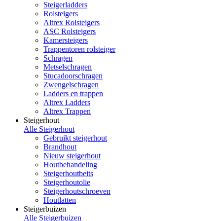
Steigerladders
Rolsteigers
Altrex Rolsteigers
ASC Rolsteigers
Kamersteigers
Trappentoren rolsteiger
Schragen
Metselschragen
Stucadoorschragen
Zwengelschragen
Ladders en trappen
Altrex Ladders
Altrex Trappen
Steigerhout
Alle Steigerhout
Gebruikt steigerhout
Brandhout
Nieuw steigerhout
Houtbehandeling
Steigerhoutbeits
Steigerhoutolie
Steigerhoutschroeven
Houtlatten
Steigerbuizen
Alle Steigerbuizen