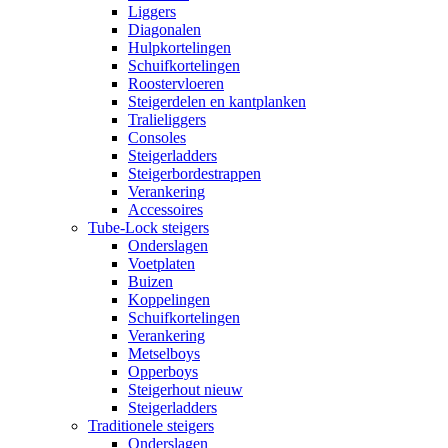
Liggers
Diagonalen
Hulpkortelingen
Schuifkortelingen
Roostervloeren
Steigerdelen en kantplanken
Tralieliggers
Consoles
Steigerladders
Steigerbordestrappen
Verankering
Accessoires
Tube-Lock steigers
Onderslagen
Voetplaten
Buizen
Koppelingen
Schuifkortelingen
Verankering
Metselboys
Opperboys
Steigerhout nieuw
Steigerladders
Traditionele steigers
Onderslagen