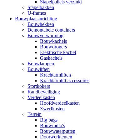
Stapelpallets verzinkt
Stapelbakken
U-frames
Bouwplaatsinrichting
Bouwhekken
Demontabele containers
Bouwverwarming
Bouwkachels
Bouwdrogers
Elektrische kachel
Gaskachels
Bouwlampen
Bouwliften
Krachtarmliften
Krachtarmlift accessoires
Stortkokers
Randbeveiliging
Verdeelkasten
Hoofdverdeelkasten
Zwerfkasten
Terrein
Big bags
Bouwradio's
Bouwwaterputten
Doorwerktenten