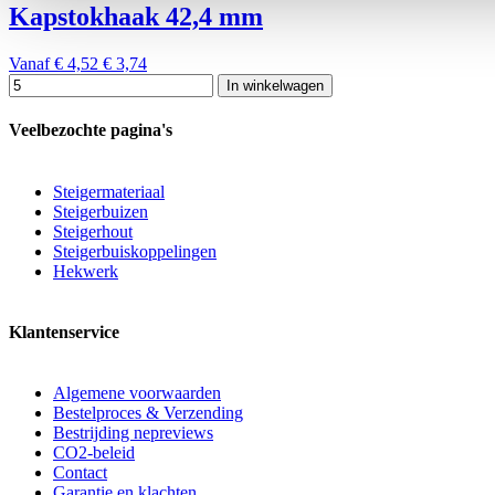
Kapstokhaak 42,4 mm
Vanaf
€ 4,52
€ 3,74
In winkelwagen
Veelbezochte pagina's
Steigermateriaal
Steigerbuizen
Steigerhout
Steigerbuiskoppelingen
Hekwerk
Klantenservice
Algemene voorwaarden
Bestelproces & Verzending
Bestrijding nepreviews
CO2-beleid
Contact
Garantie en klachten