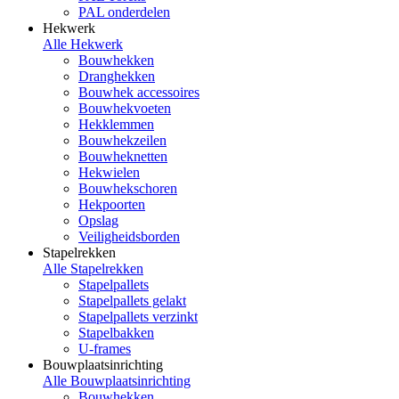
PAL onderdelen
Hekwerk
Alle Hekwerk
Bouwhekken
Dranghekken
Bouwhek accessoires
Bouwhekvoeten
Hekklemmen
Bouwhekzeilen
Bouwheknetten
Hekwielen
Bouwhekschoren
Hekpoorten
Opslag
Veiligheidsborden
Stapelrekken
Alle Stapelrekken
Stapelpallets
Stapelpallets gelakt
Stapelpallets verzinkt
Stapelbakken
U-frames
Bouwplaatsinrichting
Alle Bouwplaatsinrichting
Bouwhekken