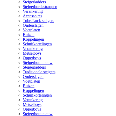
Steigerladders
Steigerbordestrappen
Verankering
Accessoires
Tube-Lock steigers
Onderslagen
Voetplaten
Buizen
Koppelingen
Schuifkortelingen
Verankering
Metselboys
Opperboys
Steigerhout nieuw
Steigerladders
Traditionele steigers
Onderslagen
Voetplaten
Buizen
Koppelingen
Schuifkortelingen
Verankering
Metselboys
Opperboys
Steigerhout nieuw