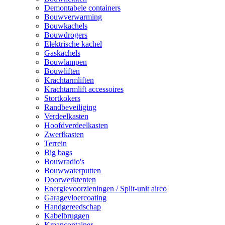
Demontabele containers
Bouwverwarming
Bouwkachels
Bouwdrogers
Elektrische kachel
Gaskachels
Bouwlampen
Bouwliften
Krachtarmliften
Krachtarmlift accessoires
Stortkokers
Randbeveiliging
Verdeelkasten
Hoofdverdeelkasten
Zwerfkasten
Terrein
Big bags
Bouwradio's
Bouwwaterputten
Doorwerktenten
Energievoorzieningen / Split-unit airco
Garagevloercoating
Handgereedschap
Kabelbruggen
Kraancontainer