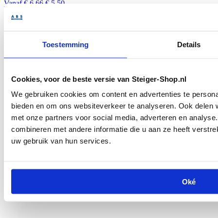
Vanaf
€ 6,66
€ 5,50
In winkelwagen
Toestemming
Details
Cookies, voor de beste versie van Steiger-Shop.nl
We gebruiken cookies om content en advertenties te personal
90 graden kruisstuk 42.4 mm
bieden en om ons websiteverkeer te analyseren. Ook delen w
met onze partners voor social media, adverteren en analys
Vanaf
€ 5,42
€ 4,48
combineren met andere informatie die u aan ze heeft verstre
In winkelwagen
uw gebruik van hun services.
Oké