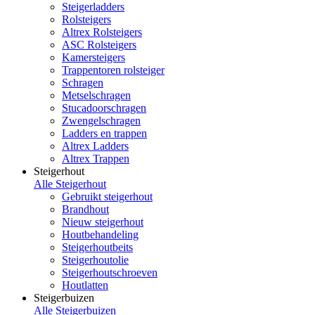
Steigerladders
Rolsteigers
Altrex Rolsteigers
ASC Rolsteigers
Kamersteigers
Trappentoren rolsteiger
Schragen
Metselschragen
Stucadoorschragen
Zwengelschragen
Ladders en trappen
Altrex Ladders
Altrex Trappen
Steigerhout
Alle Steigerhout
Gebruikt steigerhout
Brandhout
Nieuw steigerhout
Houtbehandeling
Steigerhoutbeits
Steigerhoutolie
Steigerhoutschroeven
Houtlatten
Steigerbuizen
Alle Steigerbuizen