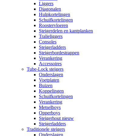
Liggers
Diagonalen
Hulpkortelingen
Schuifkortelingen
Roostervloeren
Steigerdelen en kantplanken
Tralieliggers
Consoles
Steigerladders
Steigerbordestrappen
Verankering
Accessoires
Tube-Lock steigers
Onderslagen
Voetplaten
Buizen
Koppelingen
Schuifkortelingen
Verankering
Metselboys
Opperboys
Steigerhout nieuw
Steigerladders
Traditionele steigers
Onderslagen