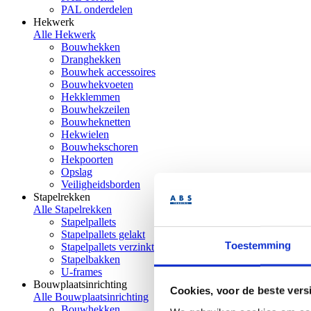
PAL onderdelen
Hekwerk
Alle Hekwerk
Bouwhekken
Dranghekken
Bouwhek accessoires
Bouwhekvoeten
Hekklemmen
Bouwhekzeilen
Bouwheknetten
Hekwielen
Bouwhekschoren
Hekpoorten
Opslag
Veiligheidsborden
Stapelrekken
Alle Stapelrekken
Stapelpallets
Stapelpallets gelakt
Toestemming
Stapelpallets verzinkt
Stapelbakken
U-frames
Bouwplaatsinrichting
Cookies, voor de beste vers
Alle Bouwplaatsinrichting
Bouwhekken