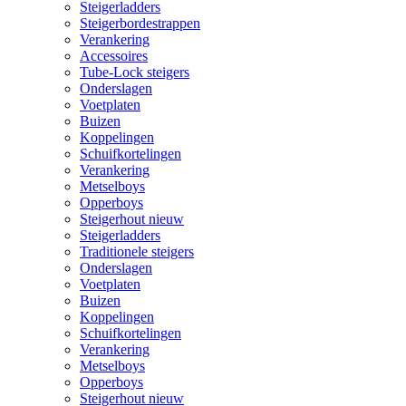
Steigerladders
Steigerbordestrappen
Verankering
Accessoires
Tube-Lock steigers
Onderslagen
Voetplaten
Buizen
Koppelingen
Schuifkortelingen
Verankering
Metselboys
Opperboys
Steigerhout nieuw
Steigerladders
Traditionele steigers
Onderslagen
Voetplaten
Buizen
Koppelingen
Schuifkortelingen
Verankering
Metselboys
Opperboys
Steigerhout nieuw