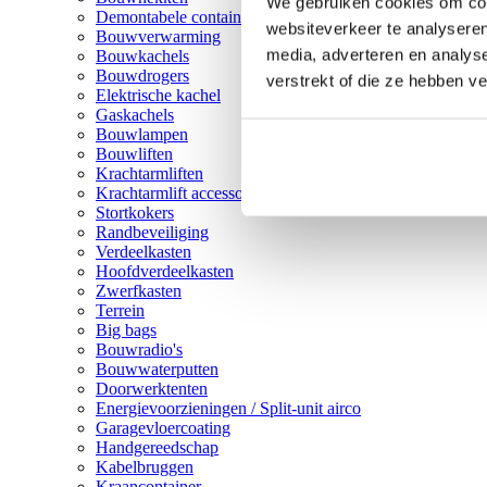
We gebruiken cookies om cont
Demontabele containers
websiteverkeer te analyseren
Bouwverwarming
media, adverteren en analys
Bouwkachels
Bouwdrogers
verstrekt of die ze hebben v
Elektrische kachel
Gaskachels
Bouwlampen
Bouwliften
Krachtarmliften
Krachtarmlift accessoires
Stortkokers
Randbeveiliging
Verdeelkasten
Hoofdverdeelkasten
Zwerfkasten
Terrein
Big bags
Bouwradio's
Bouwwaterputten
Doorwerktenten
Energievoorzieningen / Split-unit airco
Garagevloercoating
Handgereedschap
Kabelbruggen
Kraancontainer