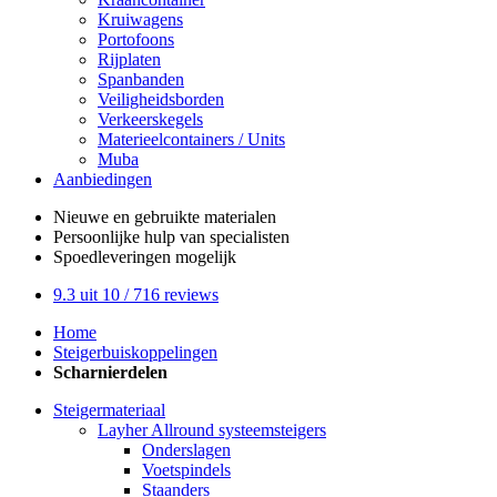
Kruiwagens
Portofoons
Rijplaten
Spanbanden
Veiligheidsborden
Verkeerskegels
Materieelcontainers / Units
Muba
Aanbiedingen
Nieuwe en gebruikte
materialen
Persoonlijke hulp
van specialisten
Spoedleveringen
mogelijk
9.3
uit 10 /
716
reviews
Home
Steigerbuiskoppelingen
Scharnierdelen
Steigermateriaal
Layher Allround systeemsteigers
Onderslagen
Voetspindels
Staanders