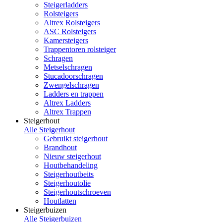
Steigerladders
Rolsteigers
Altrex Rolsteigers
ASC Rolsteigers
Kamersteigers
Trappentoren rolsteiger
Schragen
Metselschragen
Stucadoorschragen
Zwengelschragen
Ladders en trappen
Altrex Ladders
Altrex Trappen
Steigerhout
Alle Steigerhout
Gebruikt steigerhout
Brandhout
Nieuw steigerhout
Houtbehandeling
Steigerhoutbeits
Steigerhoutolie
Steigerhoutschroeven
Houtlatten
Steigerbuizen
Alle Steigerbuizen