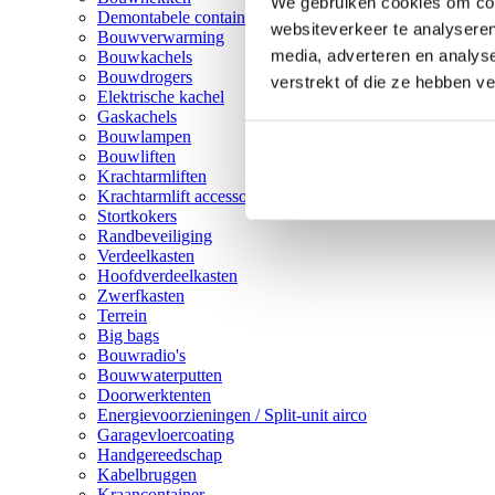
We gebruiken cookies om cont
Demontabele containers
websiteverkeer te analyseren
Bouwverwarming
media, adverteren en analys
Bouwkachels
Bouwdrogers
verstrekt of die ze hebben v
Elektrische kachel
Gaskachels
Bouwlampen
Bouwliften
Krachtarmliften
Krachtarmlift accessoires
Stortkokers
Randbeveiliging
Verdeelkasten
Hoofdverdeelkasten
Zwerfkasten
Terrein
Big bags
Bouwradio's
Bouwwaterputten
Doorwerktenten
Energievoorzieningen / Split-unit airco
Garagevloercoating
Handgereedschap
Kabelbruggen
Kraancontainer