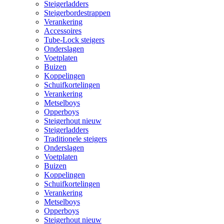
Steigerladders
Steigerbordestrappen
Verankering
Accessoires
Tube-Lock steigers
Onderslagen
Voetplaten
Buizen
Koppelingen
Schuifkortelingen
Verankering
Metselboys
Opperboys
Steigerhout nieuw
Steigerladders
Traditionele steigers
Onderslagen
Voetplaten
Buizen
Koppelingen
Schuifkortelingen
Verankering
Metselboys
Opperboys
Steigerhout nieuw