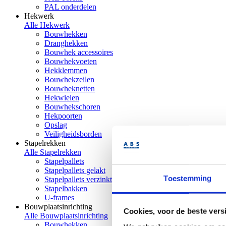
PAL onderdelen
Hekwerk
Alle Hekwerk
Bouwhekken
Dranghekken
Bouwhek accessoires
Bouwhekvoeten
Hekklemmen
Bouwhekzeilen
Bouwheknetten
Hekwielen
Bouwhekschoren
Hekpoorten
Opslag
Veiligheidsborden
Stapelrekken
Alle Stapelrekken
Stapelpallets
Stapelpallets gelakt
Toestemming
Stapelpallets verzinkt
Stapelbakken
U-frames
Bouwplaatsinrichting
Cookies, voor de beste vers
Alle Bouwplaatsinrichting
Bouwhekken