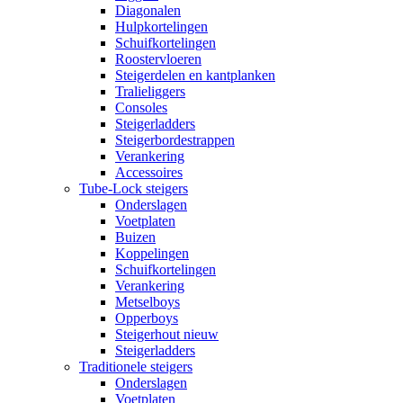
Diagonalen
Hulpkortelingen
Schuifkortelingen
Roostervloeren
Steigerdelen en kantplanken
Tralieliggers
Consoles
Steigerladders
Steigerbordestrappen
Verankering
Accessoires
Tube-Lock steigers
Onderslagen
Voetplaten
Buizen
Koppelingen
Schuifkortelingen
Verankering
Metselboys
Opperboys
Steigerhout nieuw
Steigerladders
Traditionele steigers
Onderslagen
Voetplaten