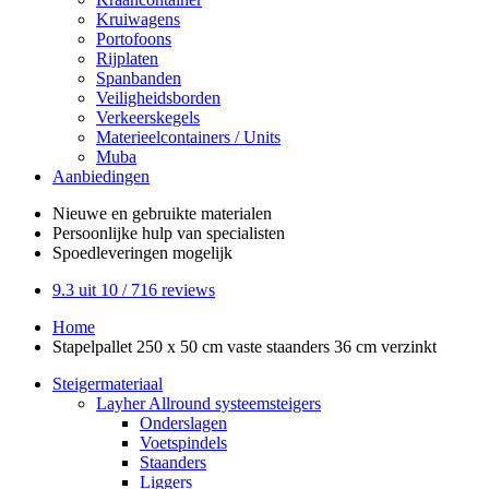
Kruiwagens
Portofoons
Rijplaten
Spanbanden
Veiligheidsborden
Verkeerskegels
Materieelcontainers / Units
Muba
Aanbiedingen
Nieuwe en gebruikte
materialen
Persoonlijke hulp
van specialisten
Spoedleveringen
mogelijk
9.3
uit 10 /
716
reviews
Home
Stapelpallet 250 x 50 cm vaste staanders 36 cm verzinkt
Steigermateriaal
Layher Allround systeemsteigers
Onderslagen
Voetspindels
Staanders
Liggers