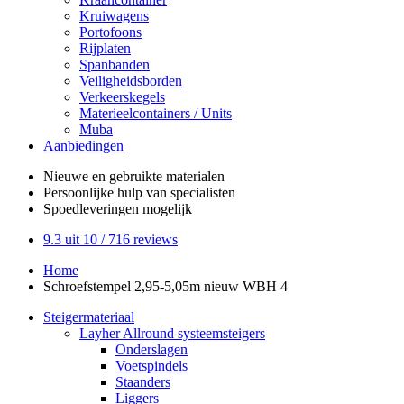
Kruiwagens
Portofoons
Rijplaten
Spanbanden
Veiligheidsborden
Verkeerskegels
Materieelcontainers / Units
Muba
Aanbiedingen
Nieuwe en gebruikte
materialen
Persoonlijke hulp
van specialisten
Spoedleveringen
mogelijk
9.3
uit 10 /
716
reviews
Home
Schroefstempel 2,95-5,05m nieuw WBH 4
Steigermateriaal
Layher Allround systeemsteigers
Onderslagen
Voetspindels
Staanders
Liggers