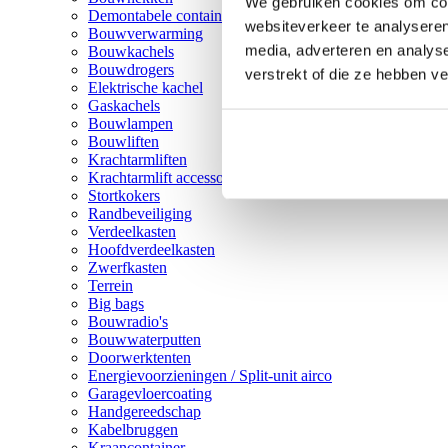
We gebruiken cookies om cont
Demontabele containers
websiteverkeer te analyseren
Bouwverwarming
media, adverteren en analys
Bouwkachels
Bouwdrogers
verstrekt of die ze hebben v
Elektrische kachel
Gaskachels
Bouwlampen
Bouwliften
Krachtarmliften
Krachtarmlift accessoires
Stortkokers
Randbeveiliging
Verdeelkasten
Hoofdverdeelkasten
Zwerfkasten
Terrein
Big bags
Bouwradio's
Bouwwaterputten
Doorwerktenten
Energievoorzieningen / Split-unit airco
Garagevloercoating
Handgereedschap
Kabelbruggen
Kraancontainer