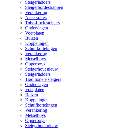
Steigerladders
Steigerbordestrappen
Verankering
Accessoires
Tube-Lock steigers
Onderslagen
Voetplaten
Buizen
Koppelingen
Schuifkortelingen
Verankering
Metselboys
Opperboys
Steigerhout nieuw
Steigerladders
Traditionele steigers
Onderslagen
Voetplaten
Buizen
Koppelingen
Schuifkortelingen
Verankering
Metselboys
Opperboys
Steigerhout nieuw