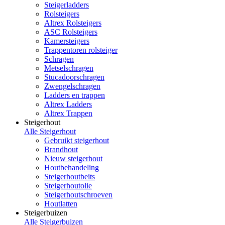
Steigerladders
Rolsteigers
Altrex Rolsteigers
ASC Rolsteigers
Kamersteigers
Trappentoren rolsteiger
Schragen
Metselschragen
Stucadoorschragen
Zwengelschragen
Ladders en trappen
Altrex Ladders
Altrex Trappen
Steigerhout
Alle Steigerhout
Gebruikt steigerhout
Brandhout
Nieuw steigerhout
Houtbehandeling
Steigerhoutbeits
Steigerhoutolie
Steigerhoutschroeven
Houtlatten
Steigerbuizen
Alle Steigerbuizen