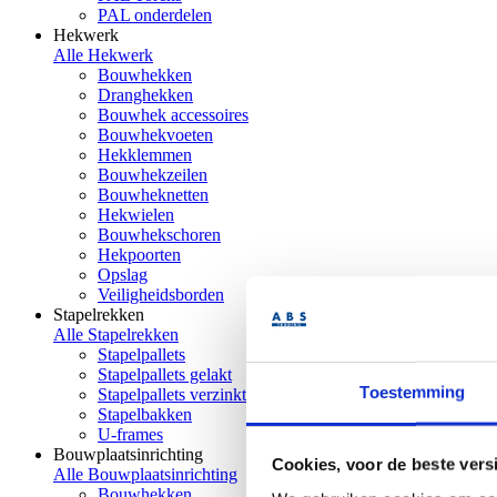
PAL onderdelen
Hekwerk
Alle Hekwerk
Bouwhekken
Dranghekken
Bouwhek accessoires
Bouwhekvoeten
Hekklemmen
Bouwhekzeilen
Bouwheknetten
Hekwielen
Bouwhekschoren
Hekpoorten
Opslag
Veiligheidsborden
Stapelrekken
Alle Stapelrekken
Stapelpallets
Stapelpallets gelakt
Toestemming
Stapelpallets verzinkt
Stapelbakken
U-frames
Bouwplaatsinrichting
Cookies, voor de beste vers
Alle Bouwplaatsinrichting
Bouwhekken