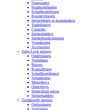
Diagonalen
Hulpkortelingen
Schuifkortelingen
Roostervloeren
Steigerdelen en kantplanken
Tralieliggers
Consoles
Steigerladders
Steigerbordestrappen
Verankering
Accessoires
Tube-Lock steigers
Onderslagen
Voetplaten
Buizen
Koppelingen
Schuifkortelingen
Verankering
Metselboys
Opperboys
Steigerhout nieuw
Steigerladders
Traditionele steigers
Onderslagen
Voetplaten