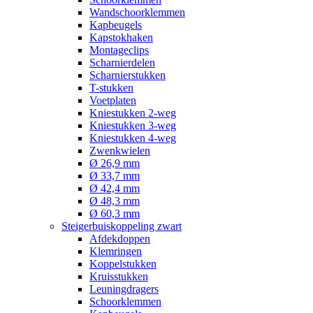
Wandschoorklemmen
Kapbeugels
Kapstokhaken
Montageclips
Scharnierdelen
Scharnierstukken
T-stukken
Voetplaten
Kniestukken 2-weg
Kniestukken 3-weg
Kniestukken 4-weg
Zwenkwielen
Ø 26,9 mm
Ø 33,7 mm
Ø 42,4 mm
Ø 48,3 mm
Ø 60,3 mm
Steigerbuiskoppeling zwart
Afdekdoppen
Klemringen
Koppelstukken
Kruisstukken
Leuningdragers
Schoorklemmen