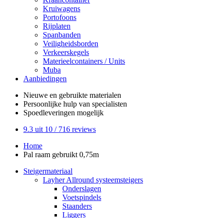
Kruiwagens
Portofoons
Rijplaten
Spanbanden
Veiligheidsborden
Verkeerskegels
Materieelcontainers / Units
Muba
Aanbiedingen
Nieuwe en gebruikte
materialen
Persoonlijke hulp
van specialisten
Spoedleveringen
mogelijk
9.3
uit 10 /
716
reviews
Home
Pal raam gebruikt 0,75m
Steigermateriaal
Layher Allround systeemsteigers
Onderslagen
Voetspindels
Staanders
Liggers