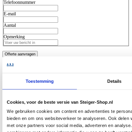
Telefoonnummer
E-mail
Aantal
Opmerking
Offerte aanvragen
Nieuwe
en
gebruikte
materialen
Persoonlijke hulp
van specialisten
Spoedleveringen
mogelijk
Toestemming
Details
Omschrijving
Pal raam gebruikt 0,75m
Specificaties
Cookies, voor de beste versie van Steiger-Shop.nl
We gebruiken cookies om content en advertenties te personal
I.v.m grote orders zijn de
bieden en om ons websiteverkeer te analyseren. Ook delen w
aantallen en levertijd op
Opmerking
met onze partners voor social media, adverteren en analys
aanvraag