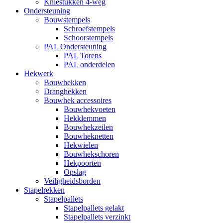
Kniestukken 4-weg
Ondersteuning
Bouwstempels
Schroefstempels
Schoorstempels
PAL Ondersteuning
PAL Torens
PAL onderdelen
Hekwerk
Bouwhekken
Dranghekken
Bouwhek accessoires
Bouwhekvoeten
Hekklemmen
Bouwhekzeilen
Bouwheknetten
Hekwielen
Bouwhekschoren
Hekpoorten
Opslag
Veiligheidsborden
Stapelrekken
Stapelpallets
Stapelpallets gelakt
Stapelpallets verzinkt