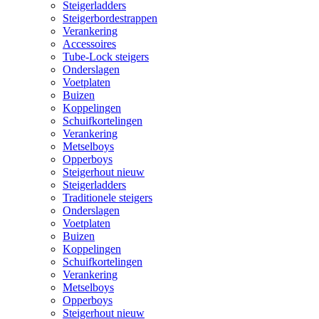
Steigerladders
Steigerbordestrappen
Verankering
Accessoires
Tube-Lock steigers
Onderslagen
Voetplaten
Buizen
Koppelingen
Schuifkortelingen
Verankering
Metselboys
Opperboys
Steigerhout nieuw
Steigerladders
Traditionele steigers
Onderslagen
Voetplaten
Buizen
Koppelingen
Schuifkortelingen
Verankering
Metselboys
Opperboys
Steigerhout nieuw