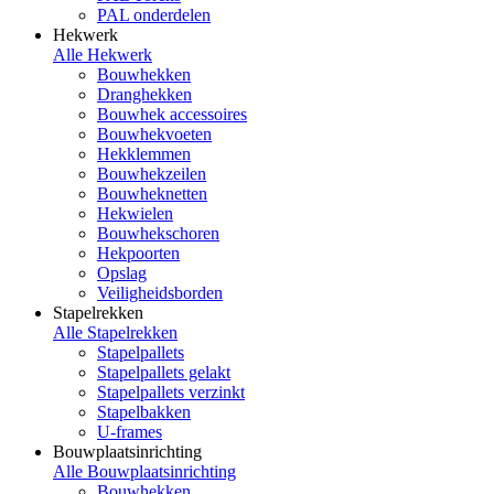
PAL onderdelen
Hekwerk
Alle Hekwerk
Bouwhekken
Dranghekken
Bouwhek accessoires
Bouwhekvoeten
Hekklemmen
Bouwhekzeilen
Bouwheknetten
Hekwielen
Bouwhekschoren
Hekpoorten
Opslag
Veiligheidsborden
Stapelrekken
Alle Stapelrekken
Stapelpallets
Stapelpallets gelakt
Stapelpallets verzinkt
Stapelbakken
U-frames
Bouwplaatsinrichting
Alle Bouwplaatsinrichting
Bouwhekken