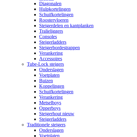
Diagonalen
Hulpkortelingen
Schuifkortelingen
Roostervloeren
Steigerdelen en kantplanken
Tralieliggers
Consoles
Steigerladders
Steigerbordestrappen
Verankering
Accessoires
Tube-Lock steigers
Onderslagen
Voetplaten
Buizen
Koppelingen
Schuifkortelingen
Verankering
Metselboys
Opperboys
Steigerhout nieuw
Steigerladders
Traditionele steigers
Onderslagen
Voetplaten