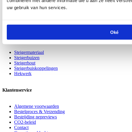
combineren met andere informatie die u aan ze heeft verstre
uw gebruik van hun services.
SKU
R.0054L
Shipping
Bezorging
Group
Oké
Veelbezochte pagina's
Steigermateriaal
Steigerbuizen
Steigerhout
Steigerbuiskoppelingen
Hekwerk
Klantenservice
Algemene voorwaarden
Bestelproces & Verzending
Bestrijding nepreviews
CO2-beleid
Contact