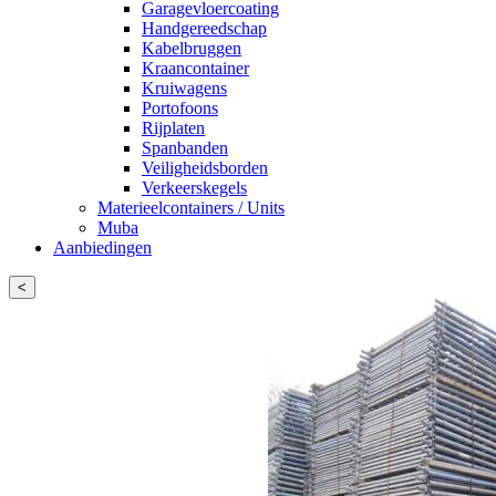
Garagevloercoating
Handgereedschap
Kabelbruggen
Kraancontainer
Kruiwagens
Portofoons
Rijplaten
Spanbanden
Veiligheidsborden
Verkeerskegels
Materieelcontainers / Units
Muba
Aanbiedingen
<