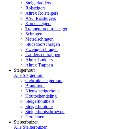
Steigerladders
Rolsteigers
Altrex Rolsteigers
ASC Rolsteigers
Kamersteigers
Trappentoren rolsteiger
Schragen
Metselschragen
Stucadoorschragen
Zwengelschragen
Ladders en trappen
Altrex Ladders
Altrex Trappen
Steigerhout
Alle Steigerhout
Gebruikt steigerhout
Brandhout
Nieuw steigerhout
Houtbehandeling
Steigerhoutbeits
Steigerhoutolie
Steigerhoutschroeven
Houtlatten
Steigerbuizen
Alle Steigerbuizen