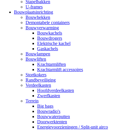
Stapelbakken
U-frames
Bouwplaatsinrichting
Bouwhekken
Demontabele containers
Bouwverwarming
Bouwkachels
Bouwdrogers
Elektrische kachel
Gaskachels
Bouwlampen
Bouwliften
Krachtarmliften
Krachtarmlift accessoires
Stortkokers
Randbeveiliging
Verdeelkasten
Hoofdverdeelkasten
Zwerfkasten
Terrein
Big bags
Bouwradio's
Bouwwaterputten
Doorwerktenten
Energievoorzieningen / Split-unit airco