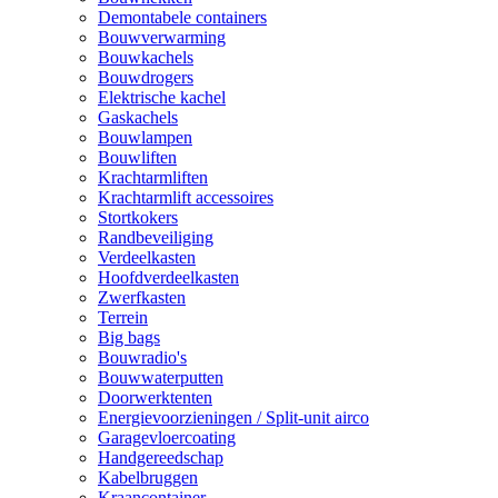
Demontabele containers
Bouwverwarming
Bouwkachels
Bouwdrogers
Elektrische kachel
Gaskachels
Bouwlampen
Bouwliften
Krachtarmliften
Krachtarmlift accessoires
Stortkokers
Randbeveiliging
Verdeelkasten
Hoofdverdeelkasten
Zwerfkasten
Terrein
Big bags
Bouwradio's
Bouwwaterputten
Doorwerktenten
Energievoorzieningen / Split-unit airco
Garagevloercoating
Handgereedschap
Kabelbruggen
Kraancontainer