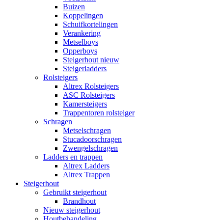
Buizen
Koppelingen
Schuifkortelingen
Verankering
Metselboys
Opperboys
Steigerhout nieuw
Steigerladders
Rolsteigers
Altrex Rolsteigers
ASC Rolsteigers
Kamersteigers
Trappentoren rolsteiger
Schragen
Metselschragen
Stucadoorschragen
Zwengelschragen
Ladders en trappen
Altrex Ladders
Altrex Trappen
Steigerhout
Gebruikt steigerhout
Brandhout
Nieuw steigerhout
Houtbehandeling