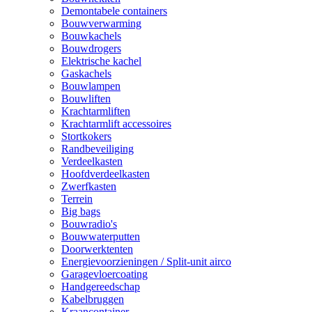
Demontabele containers
Bouwverwarming
Bouwkachels
Bouwdrogers
Elektrische kachel
Gaskachels
Bouwlampen
Bouwliften
Krachtarmliften
Krachtarmlift accessoires
Stortkokers
Randbeveiliging
Verdeelkasten
Hoofdverdeelkasten
Zwerfkasten
Terrein
Big bags
Bouwradio's
Bouwwaterputten
Doorwerktenten
Energievoorzieningen / Split-unit airco
Garagevloercoating
Handgereedschap
Kabelbruggen
Kraancontainer