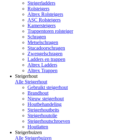
Steigerladders
Rolsteigers
Altrex Rolsteigers
ASC Rolsteigers
Kamersteigers
Trappentoren rolsteiger
Schragen
Metselschragen
Stucadoorschragen
Zwengelschragen
Ladders en trappen
Altrex Ladders
Altrex Trappen
Steigerhout
Alle Steigerhout
Gebruikt steigerhout
Brandhout
Nieuw steigerhout
Houtbehandeling
Steigerhoutbeits
Steigerhoutolie
Steigerhoutschroeven
Houtlatten
Steigerbuizen
Alle Steigerbuizen