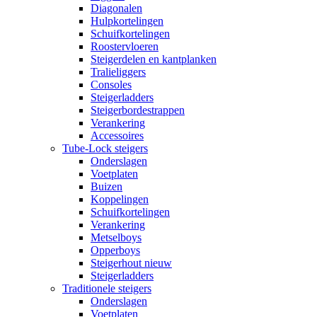
Diagonalen
Hulpkortelingen
Schuifkortelingen
Roostervloeren
Steigerdelen en kantplanken
Tralieliggers
Consoles
Steigerladders
Steigerbordestrappen
Verankering
Accessoires
Tube-Lock steigers
Onderslagen
Voetplaten
Buizen
Koppelingen
Schuifkortelingen
Verankering
Metselboys
Opperboys
Steigerhout nieuw
Steigerladders
Traditionele steigers
Onderslagen
Voetplaten