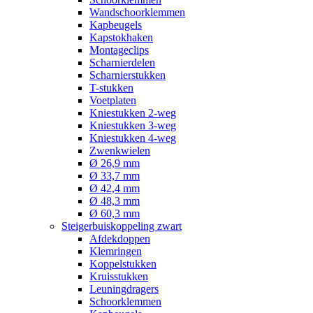
Wandschoorklemmen
Kapbeugels
Kapstokhaken
Montageclips
Scharnierdelen
Scharnierstukken
T-stukken
Voetplaten
Kniestukken 2-weg
Kniestukken 3-weg
Kniestukken 4-weg
Zwenkwielen
Ø 26,9 mm
Ø 33,7 mm
Ø 42,4 mm
Ø 48,3 mm
Ø 60,3 mm
Steigerbuiskoppeling zwart
Afdekdoppen
Klemringen
Koppelstukken
Kruisstukken
Leuningdragers
Schoorklemmen