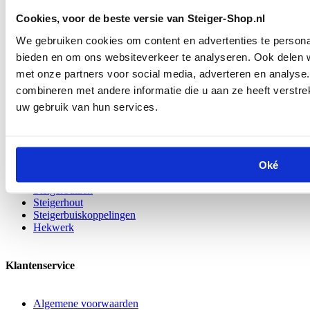
Nieuwe
en
gebruikte
materialen
Cookies, voor de beste versie van Steiger-Shop.nl
Persoonlijke hulp
van specialisten
Spoedleveringen
mogelijk
We gebruiken cookies om content en advertenties te personal
Omschrijving
bieden en om ons websiteverkeer te analyseren. Ook delen w
Middenstaander t.b.v lateilift
met onze partners voor social media, adverteren en analys
Specificaties
combineren met andere informatie die u aan ze heeft verstre
SKU
12356
uw gebruik van hun services.
Shipping Group
Postpakket
Veelbezochte pagina's
Oké
Steigermateriaal
Steigerbuizen
Steigerhout
Steigerbuiskoppelingen
Hekwerk
Klantenservice
Algemene voorwaarden