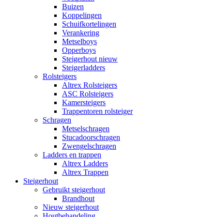
Buizen
Koppelingen
Schuifkortelingen
Verankering
Metselboys
Opperboys
Steigerhout nieuw
Steigerladders
Rolsteigers
Altrex Rolsteigers
ASC Rolsteigers
Kamersteigers
Trappentoren rolsteiger
Schragen
Metselschragen
Stucadoorschragen
Zwengelschragen
Ladders en trappen
Altrex Ladders
Altrex Trappen
Steigerhout
Gebruikt steigerhout
Brandhout
Nieuw steigerhout
Houtbehandeling