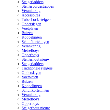
Steigerladders
Steigerbordestrappen
Verankering
Accessoires
Tube-Lock steigers
Onderslagen
Voetplaten
Buizen
Koppelingen
Schuifkortelingen
Verankering
Metselboys
Opperboys
Steigerhout nieuw
Steigerladders
Traditionele steigers
Onderslagen
Voetplaten
Buizen
Koppelingen
Schuifkortelingen
Verankering
Metselboys
Opperboys
Steigerhout nieuw