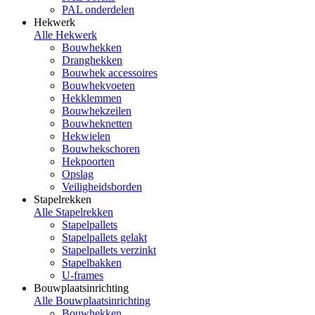
PAL onderdelen
Hekwerk
Alle Hekwerk
Bouwhekken
Dranghekken
Bouwhek accessoires
Bouwhekvoeten
Hekklemmen
Bouwhekzeilen
Bouwheknetten
Hekwielen
Bouwhekschoren
Hekpoorten
Opslag
Veiligheidsborden
Stapelrekken
Alle Stapelrekken
Stapelpallets
Stapelpallets gelakt
Stapelpallets verzinkt
Stapelbakken
U-frames
Bouwplaatsinrichting
Alle Bouwplaatsinrichting
Bouwhekken