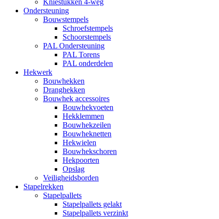
Kniestukken 4-weg
Ondersteuning
Bouwstempels
Schroefstempels
Schoorstempels
PAL Ondersteuning
PAL Torens
PAL onderdelen
Hekwerk
Bouwhekken
Dranghekken
Bouwhek accessoires
Bouwhekvoeten
Hekklemmen
Bouwhekzeilen
Bouwheknetten
Hekwielen
Bouwhekschoren
Hekpoorten
Opslag
Veiligheidsborden
Stapelrekken
Stapelpallets
Stapelpallets gelakt
Stapelpallets verzinkt