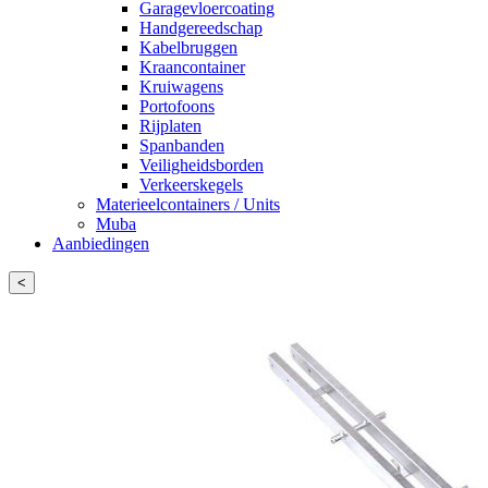
Garagevloercoating
Handgereedschap
Kabelbruggen
Kraancontainer
Kruiwagens
Portofoons
Rijplaten
Spanbanden
Veiligheidsborden
Verkeerskegels
Materieelcontainers / Units
Muba
Aanbiedingen
<