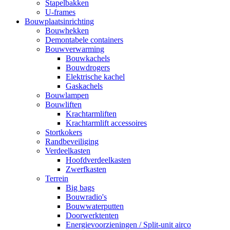
Stapelbakken
U-frames
Bouwplaatsinrichting
Bouwhekken
Demontabele containers
Bouwverwarming
Bouwkachels
Bouwdrogers
Elektrische kachel
Gaskachels
Bouwlampen
Bouwliften
Krachtarmliften
Krachtarmlift accessoires
Stortkokers
Randbeveiliging
Verdeelkasten
Hoofdverdeelkasten
Zwerfkasten
Terrein
Big bags
Bouwradio's
Bouwwaterputten
Doorwerktenten
Energievoorzieningen / Split-unit airco