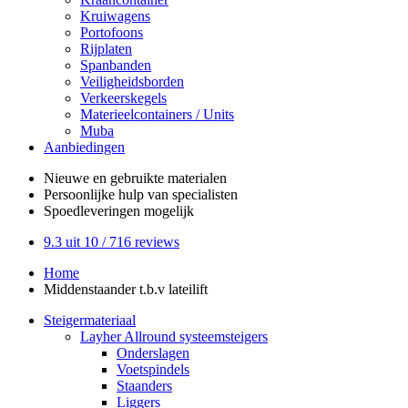
Kruiwagens
Portofoons
Rijplaten
Spanbanden
Veiligheidsborden
Verkeerskegels
Materieelcontainers / Units
Muba
Aanbiedingen
Nieuwe en gebruikte
materialen
Persoonlijke hulp
van specialisten
Spoedleveringen
mogelijk
9.3
uit 10 /
716
reviews
Home
Middenstaander t.b.v lateilift
Steigermateriaal
Layher Allround systeemsteigers
Onderslagen
Voetspindels
Staanders
Liggers