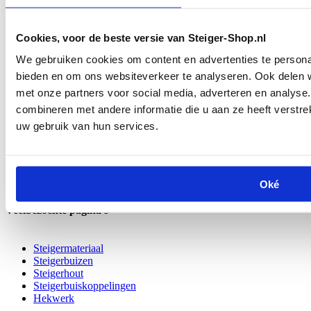
Onze gebruikte Layher AR tralieliggers staal 6,00m blauw worden
stuk voor stuk zorgvuldig gecontroleerd. Hierbij garanderen wij dat
het om originele Layher onderdelen gaat die zich in goede staat
Cookies, voor de beste versie van Steiger-Shop.nl
bevinden.
We gebruiken cookies om content en advertenties te personal
Dankzij deze kwaliteitscontrole bent u verzekerd van betrouwbare
bieden en om ons websiteverkeer te analyseren. Ook delen w
materialen, tegen een aantrekkelijke prijs.
met onze partners voor social media, adverteren en analys
In enkele gevallen kunnen wij, bijvoorbeeld door overnames, ook
combineren met andere informatie die u aan ze heeft verstre
niet-Layher aanbieden. Heeft u hier interesse in? Neem dan gerust
uw gebruik van hun services.
contact met ons op voor de mogelijkheden.
Specificaties
SKU
4922600B
Shipping Group
Bezorging
Oké
Veelbezochte pagina's
Steigermateriaal
Steigerbuizen
Steigerhout
Steigerbuiskoppelingen
Hekwerk