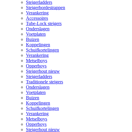
Steigerladders
Steigerbordestrappen
Verankering
Accessoires
Tube-Lock steigers
Onderslagen
Voetplaten
Buizen
Koppelingen
Schuifkortelingen
Verankering
Metselboys
Opperboys
Steigerhout nieuw
Steigerladders
Traditionele steigers
Onderslagen
Voetplaten
Buizen
Koppelingen
Schuifkortelingen
Verankering
Metselboys
Opperboys
Steigerhout nieuw