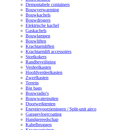
Demontabele containers
Bouwverwarming
Bouwkachels
Bouwdrogers
Elektrische kachel
Gaskachels
Bouwlampen
Bouwliften
Krachtarmliften
Krachtarmlift accessoires
Stortkokers
Randbeveiliging
Verdeelkasten
Hoofdverdeelkasten
Zwerfkasten
Terrein
Big bags
Bouwradio's
Bouwwaterputten
Doorwerktenten
Energievoorzieningen / Split-unit airco
Garagevloercoating
Handgereedschap
Kabelbruggen
Kraancontainer