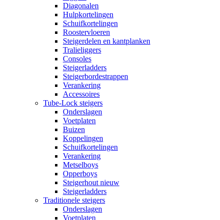
Diagonalen
Hulpkortelingen
Schuifkortelingen
Roostervloeren
Steigerdelen en kantplanken
Tralieliggers
Consoles
Steigerladders
Steigerbordestrappen
Verankering
Accessoires
Tube-Lock steigers
Onderslagen
Voetplaten
Buizen
Koppelingen
Schuifkortelingen
Verankering
Metselboys
Opperboys
Steigerhout nieuw
Steigerladders
Traditionele steigers
Onderslagen
Voetplaten