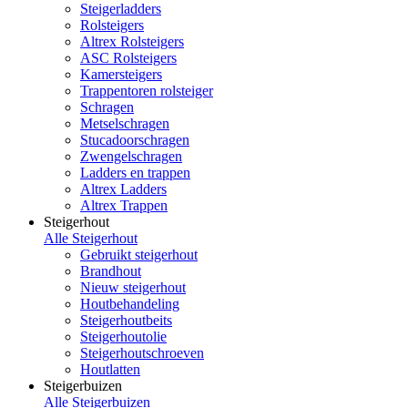
Steigerladders
Rolsteigers
Altrex Rolsteigers
ASC Rolsteigers
Kamersteigers
Trappentoren rolsteiger
Schragen
Metselschragen
Stucadoorschragen
Zwengelschragen
Ladders en trappen
Altrex Ladders
Altrex Trappen
Steigerhout
Alle Steigerhout
Gebruikt steigerhout
Brandhout
Nieuw steigerhout
Houtbehandeling
Steigerhoutbeits
Steigerhoutolie
Steigerhoutschroeven
Houtlatten
Steigerbuizen
Alle Steigerbuizen