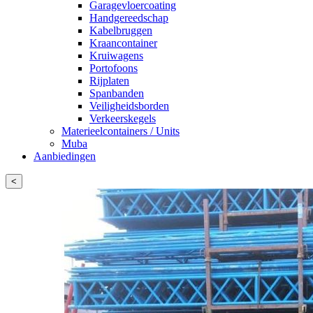
Garagevloercoating
Handgereedschap
Kabelbruggen
Kraancontainer
Kruiwagens
Portofoons
Rijplaten
Spanbanden
Veiligheidsborden
Verkeerskegels
Materieelcontainers / Units
Muba
Aanbiedingen
<