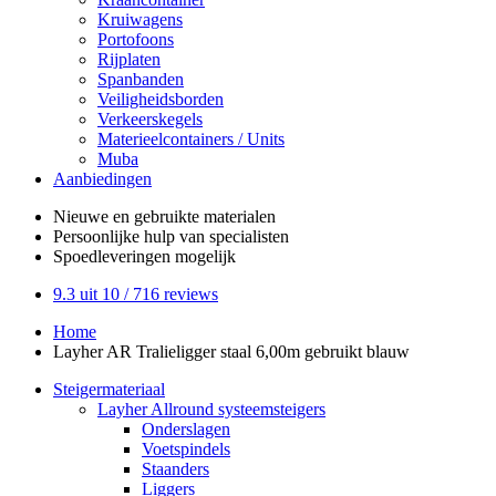
Kruiwagens
Portofoons
Rijplaten
Spanbanden
Veiligheidsborden
Verkeerskegels
Materieelcontainers / Units
Muba
Aanbiedingen
Nieuwe en gebruikte
materialen
Persoonlijke hulp
van specialisten
Spoedleveringen
mogelijk
9.3
uit 10 /
716
reviews
Home
Layher AR Tralieligger staal 6,00m gebruikt blauw
Steigermateriaal
Layher Allround systeemsteigers
Onderslagen
Voetspindels
Staanders
Liggers