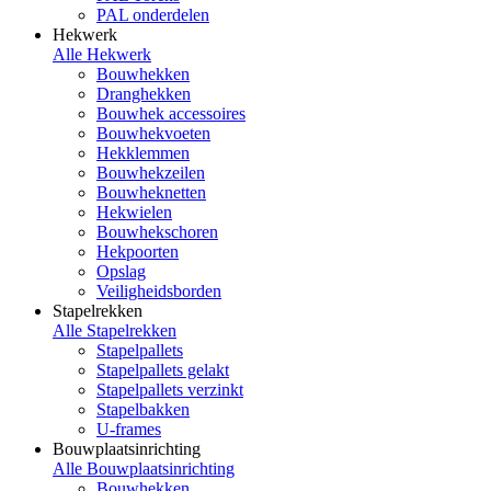
PAL onderdelen
Hekwerk
Alle Hekwerk
Bouwhekken
Dranghekken
Bouwhek accessoires
Bouwhekvoeten
Hekklemmen
Bouwhekzeilen
Bouwheknetten
Hekwielen
Bouwhekschoren
Hekpoorten
Opslag
Veiligheidsborden
Stapelrekken
Alle Stapelrekken
Stapelpallets
Stapelpallets gelakt
Stapelpallets verzinkt
Stapelbakken
U-frames
Bouwplaatsinrichting
Alle Bouwplaatsinrichting
Bouwhekken