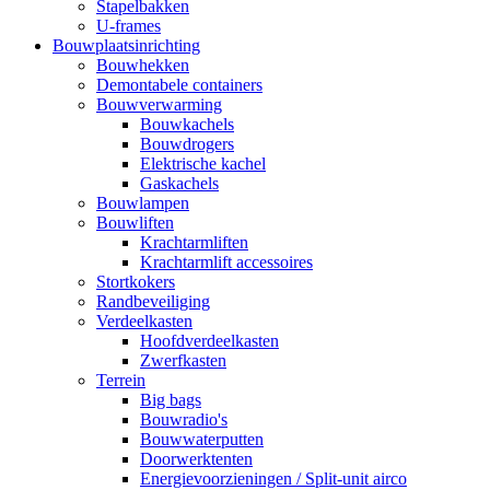
Stapelbakken
U-frames
Bouwplaatsinrichting
Bouwhekken
Demontabele containers
Bouwverwarming
Bouwkachels
Bouwdrogers
Elektrische kachel
Gaskachels
Bouwlampen
Bouwliften
Krachtarmliften
Krachtarmlift accessoires
Stortkokers
Randbeveiliging
Verdeelkasten
Hoofdverdeelkasten
Zwerfkasten
Terrein
Big bags
Bouwradio's
Bouwwaterputten
Doorwerktenten
Energievoorzieningen / Split-unit airco