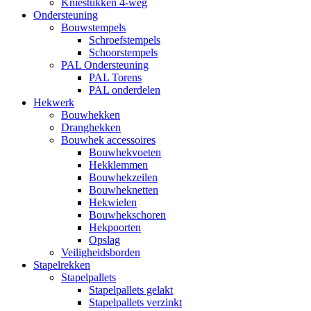
Kniestukken 4-weg
Ondersteuning
Bouwstempels
Schroefstempels
Schoorstempels
PAL Ondersteuning
PAL Torens
PAL onderdelen
Hekwerk
Bouwhekken
Dranghekken
Bouwhek accessoires
Bouwhekvoeten
Hekklemmen
Bouwhekzeilen
Bouwheknetten
Hekwielen
Bouwhekschoren
Hekpoorten
Opslag
Veiligheidsborden
Stapelrekken
Stapelpallets
Stapelpallets gelakt
Stapelpallets verzinkt