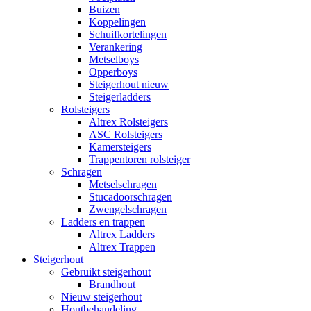
Buizen
Koppelingen
Schuifkortelingen
Verankering
Metselboys
Opperboys
Steigerhout nieuw
Steigerladders
Rolsteigers
Altrex Rolsteigers
ASC Rolsteigers
Kamersteigers
Trappentoren rolsteiger
Schragen
Metselschragen
Stucadoorschragen
Zwengelschragen
Ladders en trappen
Altrex Ladders
Altrex Trappen
Steigerhout
Gebruikt steigerhout
Brandhout
Nieuw steigerhout
Houtbehandeling