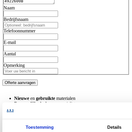
Naam
Bedrijfsnaam
Telefoonnummer
E-mail
Aantal
Opmerking
Offerte aanvragen
Nieuwe
en
gebruikte
materialen
Persoonlijke hulp
van specialisten
Spoedleveringen
mogelijk
Omschrijving
Layher AR Tralieligger staal 6,00m gebruikt blauw
Toestemming
Details