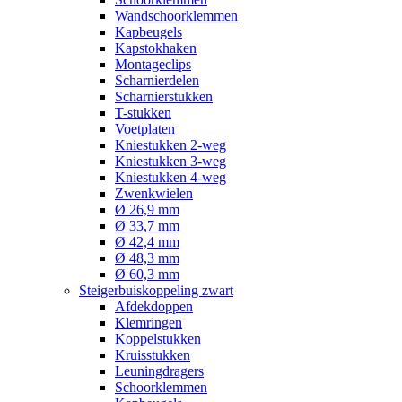
Wandschoorklemmen
Kapbeugels
Kapstokhaken
Montageclips
Scharnierdelen
Scharnierstukken
T-stukken
Voetplaten
Kniestukken 2-weg
Kniestukken 3-weg
Kniestukken 4-weg
Zwenkwielen
Ø 26,9 mm
Ø 33,7 mm
Ø 42,4 mm
Ø 48,3 mm
Ø 60,3 mm
Steigerbuiskoppeling zwart
Afdekdoppen
Klemringen
Koppelstukken
Kruisstukken
Leuningdragers
Schoorklemmen