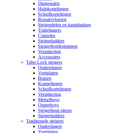
Diagonalen
Hulpkortelingen
Schuifkortelingen
Roostervloeren
Steigerdelen en kantplanken
Tralieliggers
Consoles
Steigerladders
Steigerbordestrappen
Verankering
Accessoires
Tube-Lock steigers
Onderslagen
Voetplaten
Buizen
Koppelingen
Schuifkortelingen
Verankering
Metselboys
Opperboys
Steigerhout nieuw
Steigerladders
Traditionele steigers
Onderslagen
Voetplaten