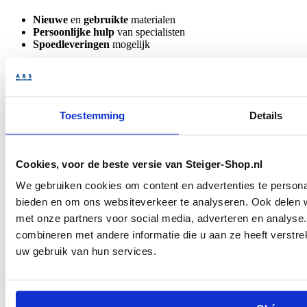
Nieuwe
en
gebruikte
materialen
Persoonlijke hulp
van specialisten
Spoedleveringen
mogelijk
Omschrijving
Layher AR Staander met pen 3,00m. gebr.
Onze gebruikte Layher AR staanders met pen 3,00m worden stuk
Toestemming
Details
voor stuk zorgvuldig gecontroleerd. Hierbij garanderen wij dat het
om originele Layher onderdelen gaat die zich in goede staat
bevinden.
Cookies, voor de beste versie van Steiger-Shop.nl
Dankzij deze kwaliteitscontrole bent u verzekerd van betrouwbare
en duurzame materialen, tegen een aantrekkelijke prijs.
We gebruiken cookies om content en advertenties te personal
In enkele gevallen kunnen wij, bijvoorbeeld door overnames, ook
bieden en om ons websiteverkeer te analyseren. Ook delen w
niet-Layher aanbieden. Heeft u hier interesse in? Neem dan gerust
met onze partners voor social media, adverteren en analys
contact met ons op voor de mogelijkheden.
combineren met andere informatie die u aan ze heeft verstre
Specificaties
uw gebruik van hun services.
SKU
2617300
Shipping Group
Bezorging
Veelbezochte pagina's