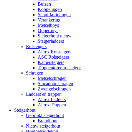
Buizen
Koppelingen
Schuifkortelingen
Verankering
Metselboys
Opperboys
Steigerhout nieuw
Steigerladders
Rolsteigers
Altrex Rolsteigers
ASC Rolsteigers
Kamersteigers
Trappentoren rolsteiger
Schragen
Metselschragen
Stucadoorschragen
Zwengelschragen
Ladders en trappen
Altrex Ladders
Altrex Trappen
Steigerhout
Gebruikt steigerhout
Brandhout
Nieuw steigerhout
Houtbehandeling