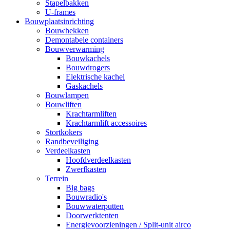
Stapelbakken
U-frames
Bouwplaatsinrichting
Bouwhekken
Demontabele containers
Bouwverwarming
Bouwkachels
Bouwdrogers
Elektrische kachel
Gaskachels
Bouwlampen
Bouwliften
Krachtarmliften
Krachtarmlift accessoires
Stortkokers
Randbeveiliging
Verdeelkasten
Hoofdverdeelkasten
Zwerfkasten
Terrein
Big bags
Bouwradio's
Bouwwaterputten
Doorwerktenten
Energievoorzieningen / Split-unit airco