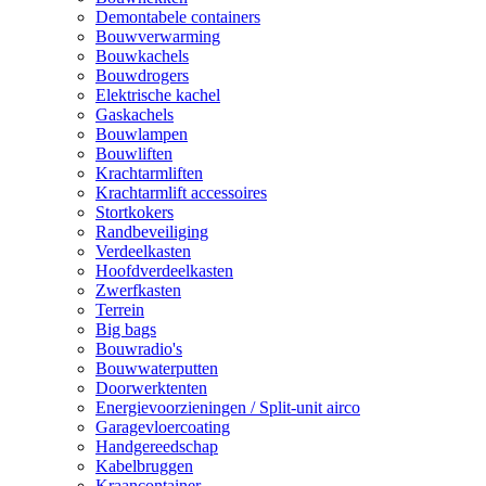
Demontabele containers
Bouwverwarming
Bouwkachels
Bouwdrogers
Elektrische kachel
Gaskachels
Bouwlampen
Bouwliften
Krachtarmliften
Krachtarmlift accessoires
Stortkokers
Randbeveiliging
Verdeelkasten
Hoofdverdeelkasten
Zwerfkasten
Terrein
Big bags
Bouwradio's
Bouwwaterputten
Doorwerktenten
Energievoorzieningen / Split-unit airco
Garagevloercoating
Handgereedschap
Kabelbruggen
Kraancontainer