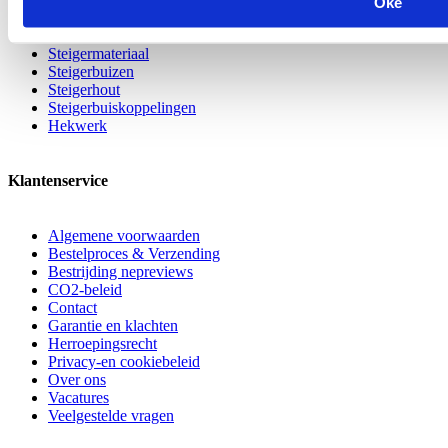
Oké
Steigermateriaal
Steigerbuizen
Steigerhout
Steigerbuiskoppelingen
Hekwerk
Klantenservice
Algemene voorwaarden
Bestelproces & Verzending
Bestrijding nepreviews
CO2-beleid
Contact
Garantie en klachten
Herroepingsrecht
Privacy-en cookiebeleid
Over ons
Vacatures
Veelgestelde vragen