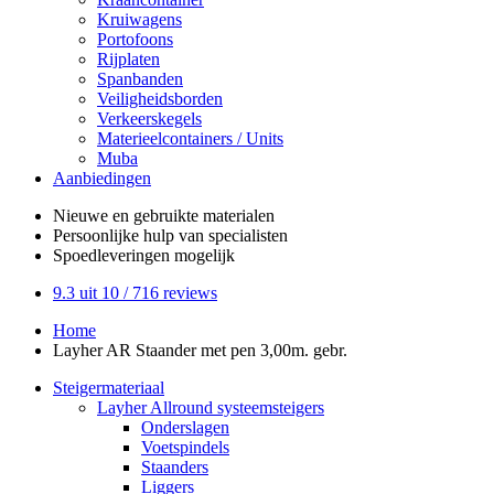
Kruiwagens
Portofoons
Rijplaten
Spanbanden
Veiligheidsborden
Verkeerskegels
Materieelcontainers / Units
Muba
Aanbiedingen
Nieuwe en gebruikte
materialen
Persoonlijke hulp
van specialisten
Spoedleveringen
mogelijk
9.3
uit 10 /
716
reviews
Home
Layher AR Staander met pen 3,00m. gebr.
Steigermateriaal
Layher Allround systeemsteigers
Onderslagen
Voetspindels
Staanders
Liggers