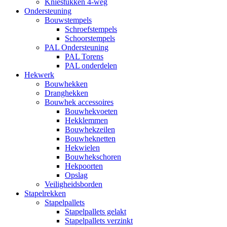
Kniestukken 4-weg
Ondersteuning
Bouwstempels
Schroefstempels
Schoorstempels
PAL Ondersteuning
PAL Torens
PAL onderdelen
Hekwerk
Bouwhekken
Dranghekken
Bouwhek accessoires
Bouwhekvoeten
Hekklemmen
Bouwhekzeilen
Bouwheknetten
Hekwielen
Bouwhekschoren
Hekpoorten
Opslag
Veiligheidsborden
Stapelrekken
Stapelpallets
Stapelpallets gelakt
Stapelpallets verzinkt