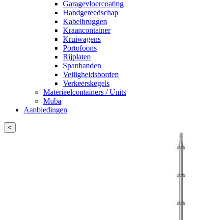
Garagevloercoating
Handgereedschap
Kabelbruggen
Kraancontainer
Kruiwagens
Portofoons
Rijplaten
Spanbanden
Veiligheidsborden
Verkeerskegels
Materieelcontainers / Units
Muba
Aanbiedingen
<