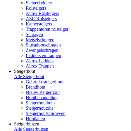
Steigerladders
Rolsteigers
Altrex Rolsteigers
ASC Rolsteigers
Kamersteigers
Trappentoren rolsteiger
Schragen
Metselschragen
Stucadoorschragen
Zwengelschragen
Ladders en trappen
Altrex Ladders
Altrex Trappen
Steigerhout
Alle Steigerhout
Gebruikt steigerhout
Brandhout
Nieuw steigerhout
Houtbehandeling
Steigerhoutbeits
Steigerhoutolie
Steigerhoutschroeven
Houtlatten
Steigerbuizen
Alle Steigerbuizen