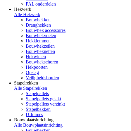
PAL onderdelen
Hekwerk
Alle Hekwerk
Bouwhekken
Dranghekken
Bouwhek accessoires
Bouwhekvoeten
Hekklemmen
Bouwhekzeilen
Bouwheknetten
Hekwielen
Bouwhekschoren
Hekpoorten
Opslag
Veiligheidsborden
Stapelrekken
Alle Stapelrekken
Stapelpallets
Stapelpallets gelakt
Stapelpallets verzinkt
Stapelbakken
U-frames
Bouwplaatsinrichting
Alle Bouwplaatsinrichting
Bouwhekken