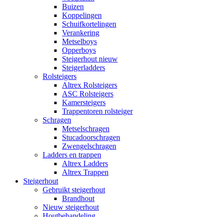
Buizen
Koppelingen
Schuifkortelingen
Verankering
Metselboys
Opperboys
Steigerhout nieuw
Steigerladders
Rolsteigers
Altrex Rolsteigers
ASC Rolsteigers
Kamersteigers
Trappentoren rolsteiger
Schragen
Metselschragen
Stucadoorschragen
Zwengelschragen
Ladders en trappen
Altrex Ladders
Altrex Trappen
Steigerhout
Gebruikt steigerhout
Brandhout
Nieuw steigerhout
Houtbehandeling