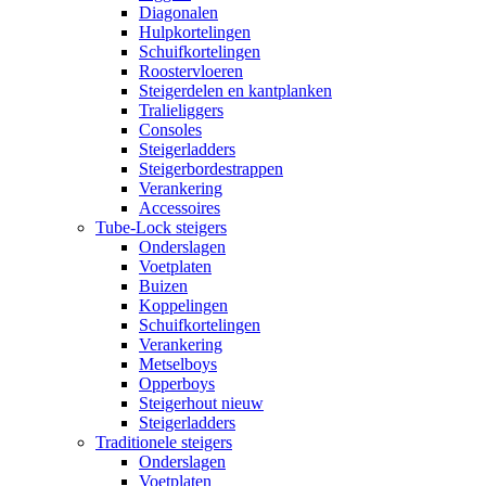
Diagonalen
Hulpkortelingen
Schuifkortelingen
Roostervloeren
Steigerdelen en kantplanken
Tralieliggers
Consoles
Steigerladders
Steigerbordestrappen
Verankering
Accessoires
Tube-Lock steigers
Onderslagen
Voetplaten
Buizen
Koppelingen
Schuifkortelingen
Verankering
Metselboys
Opperboys
Steigerhout nieuw
Steigerladders
Traditionele steigers
Onderslagen
Voetplaten