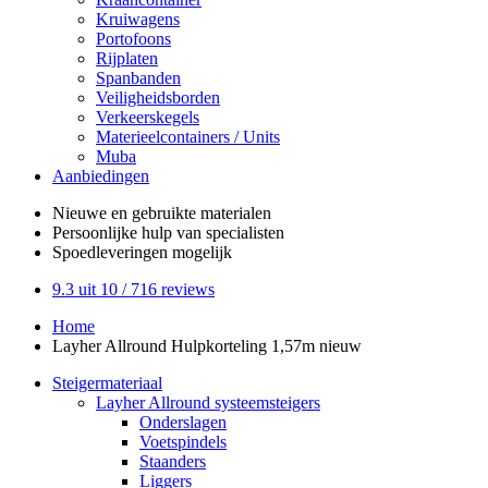
Kruiwagens
Portofoons
Rijplaten
Spanbanden
Veiligheidsborden
Verkeerskegels
Materieelcontainers / Units
Muba
Aanbiedingen
Nieuwe en gebruikte
materialen
Persoonlijke hulp
van specialisten
Spoedleveringen
mogelijk
9.3
uit 10 /
716
reviews
Home
Layher Allround Hulpkorteling 1,57m nieuw
Steigermateriaal
Layher Allround systeemsteigers
Onderslagen
Voetspindels
Staanders
Liggers