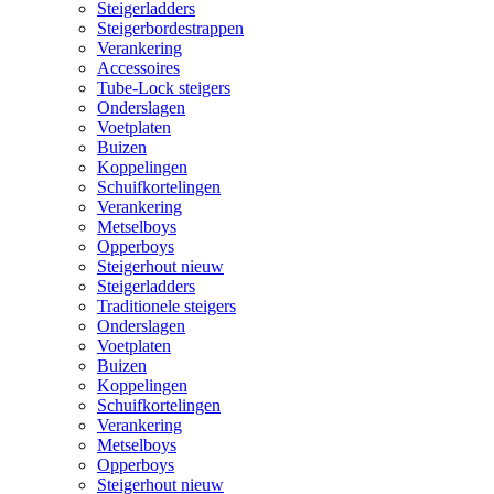
Steigerladders
Steigerbordestrappen
Verankering
Accessoires
Tube-Lock steigers
Onderslagen
Voetplaten
Buizen
Koppelingen
Schuifkortelingen
Verankering
Metselboys
Opperboys
Steigerhout nieuw
Steigerladders
Traditionele steigers
Onderslagen
Voetplaten
Buizen
Koppelingen
Schuifkortelingen
Verankering
Metselboys
Opperboys
Steigerhout nieuw