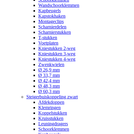
Wandschoorklemmen
Kapbeugels
Kapstokhaken
Montageclips
Scharnierdelen
Scharnierstukken
T-stukken
Voetplaten
Kniestukken 2-weg
Kniestukken 3-weg
Kniestukken 4-weg
Zwenkwielen
Ø 26,9 mm
Ø 33,7 mm
Ø 42,4 mm
Ø 48,3 mm
Ø 60,3 mm
Steigerbuiskoppeling zwart
Afdekdoppen
Klemringen
Koppelstukken
Kruisstukken
Leuningdragers
Schoorklemmen