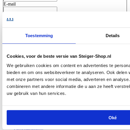
E-mail
Aantal
Opmerking
Toestemming
Details
Offerte aanvragen
Cookies, voor de beste versie van Steiger-Shop.nl
Nieuwe
en
gebruikte
materialen
Persoonlijke hulp
van specialisten
We gebruiken cookies om content en advertenties te personal
Spoedleveringen
mogelijk
bieden en om ons websiteverkeer te analyseren. Ook delen w
met onze partners voor social media, adverteren en analys
Omschrijving
Layher Allround Hulpkorteling 1,57 meter nieuw
combineren met andere informatie die u aan ze heeft verstre
Specificaties
uw gebruik van hun services.
SKU
2615157n
Shipping Group
Bezorging
Veelbezochte pagina's
Oké