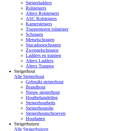
Steigerladders
Rolsteigers
Altrex Rolsteigers
ASC Rolsteigers
Kamersteigers
Trappentoren rolsteiger
Schragen
Metselschragen
Stucadoorschragen
Zwengelschragen
Ladders en trappen
Altrex Ladders
Altrex Trappen
Steigerhout
Alle Steigerhout
Gebruikt steigerhout
Brandhout
Nieuw steigerhout
Houtbehandeling
Steigerhoutbeits
Steigerhoutolie
Steigerhoutschroeven
Houtlatten
Steigerbuizen
Alle Steigerbuizen