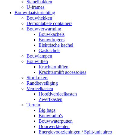
Stapelbakken
U-frames
Bouwplaatsinrichting
Bouwhekken
Demontabele containers
Bouwverwarming
Bouwkachels
Bouwdrogers
Elektrische kachel
Gaskachels
Bouwlampen
Bouwliften
Krachtarmliften
Krachtarmlift accessoires
Stortkokers
Randbeveiliging
Verdeelkasten
Hoofdverdeelkasten
Zwerfkasten
Terrein
Big bags
Bouwradio's
Bouwwaterputten
Doorwerktenten
Energievoorzieningen / Split-unit airco