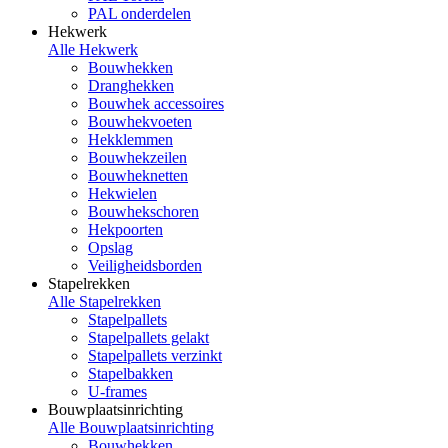
PAL onderdelen
Hekwerk
Alle Hekwerk
Bouwhekken
Dranghekken
Bouwhek accessoires
Bouwhekvoeten
Hekklemmen
Bouwhekzeilen
Bouwheknetten
Hekwielen
Bouwhekschoren
Hekpoorten
Opslag
Veiligheidsborden
Stapelrekken
Alle Stapelrekken
Stapelpallets
Stapelpallets gelakt
Stapelpallets verzinkt
Stapelbakken
U-frames
Bouwplaatsinrichting
Alle Bouwplaatsinrichting
Bouwhekken