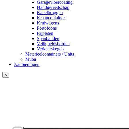
Garagevloercoating
Handgereedschap
Kabelbruggen
Kraancontainer
Kruiwagens
Portofoons
Rijplaten
Spanbanden
Veiligheidsborden
Verkeerskegels
Materieelcontainers / Units
Muba
Aanbiedingen
<