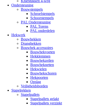
Kniestukken 4-weg
Ondersteuning
Bouwstempels
Schroefstempels
Schoorstempels
PAL Ondersteuning
PAL Torens
PAL onderdelen
Hekwerk
Bouwhekken
Dranghekken
Bouwhek accessoires
Bouwhekvoeten
Hekklemmen
Bouwhekzeilen
Bouwheknetten
Hekwielen
Bouwhekschoren
Hekpoorten
Opslag
Veiligheidsborden
Stapelrekken
Stapelpallets
Stapelpallets gelakt
Stapelpallets verzinkt