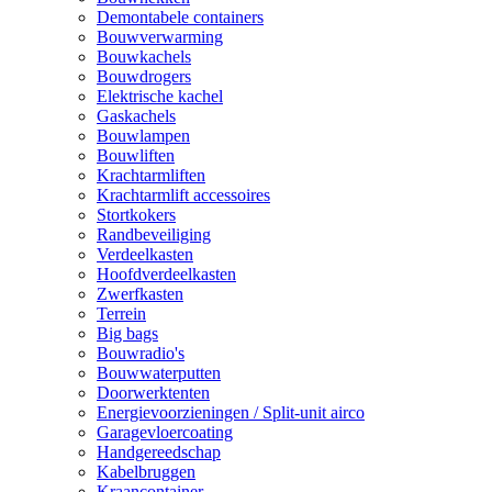
Demontabele containers
Bouwverwarming
Bouwkachels
Bouwdrogers
Elektrische kachel
Gaskachels
Bouwlampen
Bouwliften
Krachtarmliften
Krachtarmlift accessoires
Stortkokers
Randbeveiliging
Verdeelkasten
Hoofdverdeelkasten
Zwerfkasten
Terrein
Big bags
Bouwradio's
Bouwwaterputten
Doorwerktenten
Energievoorzieningen / Split-unit airco
Garagevloercoating
Handgereedschap
Kabelbruggen
Kraancontainer