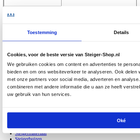
Aantal
Opmerking
Toestemming
Details
Offerte aanvragen
Cookies, voor de beste versie van Steiger-Shop.nl
Nieuwe
en
gebruikte
materialen
Persoonlijke hulp
van specialisten
We gebruiken cookies om content en advertenties te personal
Spoedleveringen
mogelijk
bieden en om ons websiteverkeer te analyseren. Ook delen w
Omschrijving
met onze partners voor social media, adverteren en analys
Laskoppeling bout gebruikt
combineren met andere informatie die u aan ze heeft verstre
Specificaties
uw gebruik van hun services.
SKU
K.0044
Shipping Group
Postpakket
Veelbezochte pagina's
Oké
Steigermateriaal
Steigerbuizen