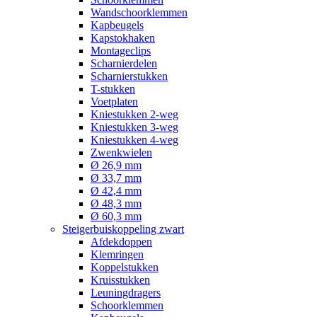
Wandschoorklemmen
Kapbeugels
Kapstokhaken
Montageclips
Scharnierdelen
Scharnierstukken
T-stukken
Voetplaten
Kniestukken 2-weg
Kniestukken 3-weg
Kniestukken 4-weg
Zwenkwielen
Ø 26,9 mm
Ø 33,7 mm
Ø 42,4 mm
Ø 48,3 mm
Ø 60,3 mm
Steigerbuiskoppeling zwart
Afdekdoppen
Klemringen
Koppelstukken
Kruisstukken
Leuningdragers
Schoorklemmen