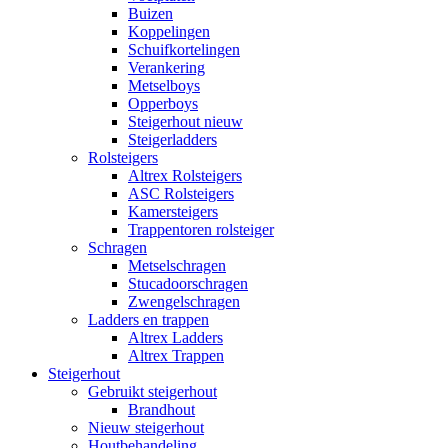
Buizen
Koppelingen
Schuifkortelingen
Verankering
Metselboys
Opperboys
Steigerhout nieuw
Steigerladders
Rolsteigers
Altrex Rolsteigers
ASC Rolsteigers
Kamersteigers
Trappentoren rolsteiger
Schragen
Metselschragen
Stucadoorschragen
Zwengelschragen
Ladders en trappen
Altrex Ladders
Altrex Trappen
Steigerhout
Gebruikt steigerhout
Brandhout
Nieuw steigerhout
Houtbehandeling