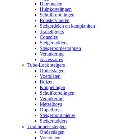
Diagonalen
Hulpkortelingen
Schuifkortelingen
Roostervloeren
Steigerdelen en kantplanken
Tralieliggers
Consoles
Steigerladders
Steigerbordestrappen
Verankering
Accessoires
Tube-Lock steigers
Onderslagen
Voetplaten
Buizen
Koppelingen
Schuifkortelingen
Verankering
Metselboys
Opperboys
Steigerhout nieuw
Steigerladders
Traditionele steigers
Onderslagen
Voetplaten