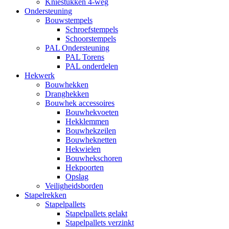
Kniestukken 4-weg
Ondersteuning
Bouwstempels
Schroefstempels
Schoorstempels
PAL Ondersteuning
PAL Torens
PAL onderdelen
Hekwerk
Bouwhekken
Dranghekken
Bouwhek accessoires
Bouwhekvoeten
Hekklemmen
Bouwhekzeilen
Bouwheknetten
Hekwielen
Bouwhekschoren
Hekpoorten
Opslag
Veiligheidsborden
Stapelrekken
Stapelpallets
Stapelpallets gelakt
Stapelpallets verzinkt