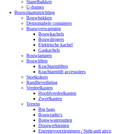
Stapelbakken
U-frames
Bouwplaatsinrichting
Bouwhekken
Demontabele containers
Bouwverwarming
Bouwkachels
Bouwdrogers
Elektrische kachel
Gaskachels
Bouwlampen
Bouwliften
Krachtarmliften
Krachtarmlift accessoires
Stortkokers
Randbeveiliging
Verdeelkasten
Hoofdverdeelkasten
Zwerfkasten
Terrein
Big bags
Bouwradio's
Bouwwaterputten
Doorwerktenten
Energievoorzieningen / Split-unit airco