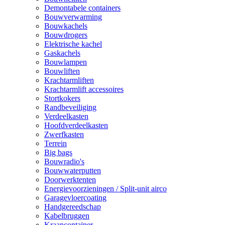
Demontabele containers
Bouwverwarming
Bouwkachels
Bouwdrogers
Elektrische kachel
Gaskachels
Bouwlampen
Bouwliften
Krachtarmliften
Krachtarmlift accessoires
Stortkokers
Randbeveiliging
Verdeelkasten
Hoofdverdeelkasten
Zwerfkasten
Terrein
Big bags
Bouwradio's
Bouwwaterputten
Doorwerktenten
Energievoorzieningen / Split-unit airco
Garagevloercoating
Handgereedschap
Kabelbruggen
Kraancontainer