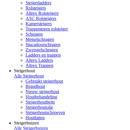
Steigerladders
Rolsteigers
Altrex Rolsteigers
ASC Rolsteigers
Kamersteigers
Trappentoren rolsteiger
Schragen
Metselschragen
Stucadoorschragen
Zwengelschragen
Ladders en trappen
Altrex Ladders
Altrex Trappen
Steigerhout
Alle Steigerhout
Gebruikt steigerhout
Brandhout
Nieuw steigerhout
Houtbehandeling
Steigerhoutbeits
Steigerhoutolie
Steigerhoutschroeven
Houtlatten
Steigerbuizen
Alle Steigerbuizen