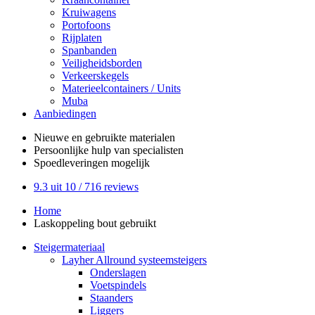
Kruiwagens
Portofoons
Rijplaten
Spanbanden
Veiligheidsborden
Verkeerskegels
Materieelcontainers / Units
Muba
Aanbiedingen
Nieuwe en gebruikte
materialen
Persoonlijke hulp
van specialisten
Spoedleveringen
mogelijk
9.3
uit 10 /
716
reviews
Home
Laskoppeling bout gebruikt
Steigermateriaal
Layher Allround systeemsteigers
Onderslagen
Voetspindels
Staanders
Liggers