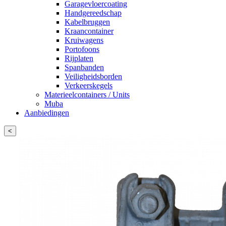
Garagevloercoating
Handgereedschap
Kabelbruggen
Kraancontainer
Kruiwagens
Portofoons
Rijplaten
Spanbanden
Veiligheidsborden
Verkeerskegels
Materieelcontainers / Units
Muba
Aanbiedingen
<