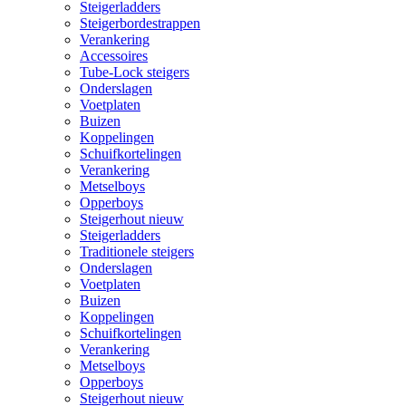
Steigerladders
Steigerbordestrappen
Verankering
Accessoires
Tube-Lock steigers
Onderslagen
Voetplaten
Buizen
Koppelingen
Schuifkortelingen
Verankering
Metselboys
Opperboys
Steigerhout nieuw
Steigerladders
Traditionele steigers
Onderslagen
Voetplaten
Buizen
Koppelingen
Schuifkortelingen
Verankering
Metselboys
Opperboys
Steigerhout nieuw