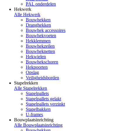
PAL onderdelen
Hekwerk
Alle Hekwerk
Bouwhekken
Dranghekken
Bouwhek accessoires
Bouwhekvoeten
Hekklemmen
Bouwhekzeilen
Bouwheknetten
Hekwielen
Bouwhekschoren
Hekpoorten
Opslag
Veiligheidsborden
Stapelrekken
Alle Stapelrekken
Stapelpallets
Stapelpallets gelakt
Stapelpallets verzinkt
Stapelbakken
U-frames
Bouwplaatsinrichting
Alle Bouwplaatsinrichting
Bouwhekken