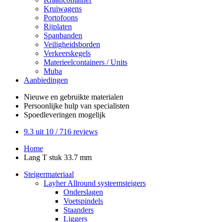
Kruiwagens
Portofoons
Rijplaten
Spanbanden
Veiligheidsborden
Verkeerskegels
Materieelcontainers / Units
Muba
Aanbiedingen
Nieuwe en gebruikte
materialen
Persoonlijke hulp
van specialisten
Spoedleveringen
mogelijk
9.3
uit 10 /
716
reviews
Home
Lang T stuk 33.7 mm
Steigermateriaal
Layher Allround systeemsteigers
Onderslagen
Voetspindels
Staanders
Liggers