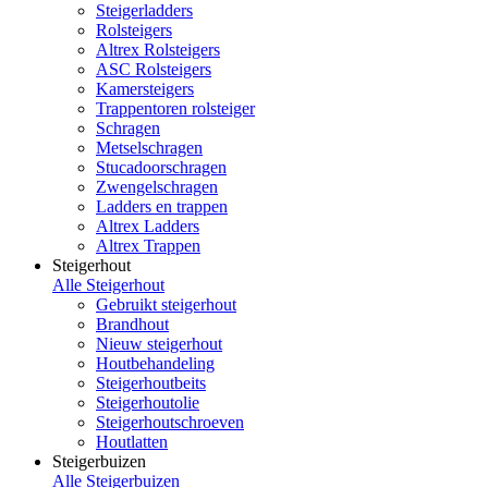
Steigerladders
Rolsteigers
Altrex Rolsteigers
ASC Rolsteigers
Kamersteigers
Trappentoren rolsteiger
Schragen
Metselschragen
Stucadoorschragen
Zwengelschragen
Ladders en trappen
Altrex Ladders
Altrex Trappen
Steigerhout
Alle Steigerhout
Gebruikt steigerhout
Brandhout
Nieuw steigerhout
Houtbehandeling
Steigerhoutbeits
Steigerhoutolie
Steigerhoutschroeven
Houtlatten
Steigerbuizen
Alle Steigerbuizen