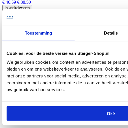
€ 46,59
€ 38,50
In winkelwagen
Toestemming
Details
Cookies, voor de beste versie van Steiger-Shop.nl
Steigerbuis 6,00m staal 33.7mm nieuw
We gebruiken cookies om content en advertenties te personal
bieden en om ons websiteverkeer te analyseren. Ook delen w
€ 35,03
€ 28,95
met onze partners voor social media, adverteren en analys
In winkelwagen
combineren met andere informatie die u aan ze heeft verstre
uw gebruik van hun services.
Oké