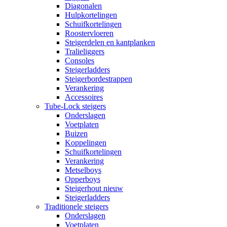
Diagonalen
Hulpkortelingen
Schuifkortelingen
Roostervloeren
Steigerdelen en kantplanken
Tralieliggers
Consoles
Steigerladders
Steigerbordestrappen
Verankering
Accessoires
Tube-Lock steigers
Onderslagen
Voetplaten
Buizen
Koppelingen
Schuifkortelingen
Verankering
Metselboys
Opperboys
Steigerhout nieuw
Steigerladders
Traditionele steigers
Onderslagen
Voetplaten