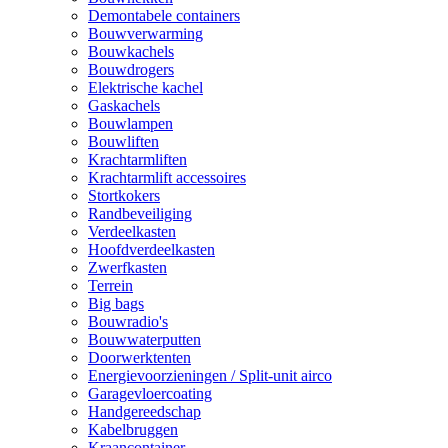
Demontabele containers
Bouwverwarming
Bouwkachels
Bouwdrogers
Elektrische kachel
Gaskachels
Bouwlampen
Bouwliften
Krachtarmliften
Krachtarmlift accessoires
Stortkokers
Randbeveiliging
Verdeelkasten
Hoofdverdeelkasten
Zwerfkasten
Terrein
Big bags
Bouwradio's
Bouwwaterputten
Doorwerktenten
Energievoorzieningen / Split-unit airco
Garagevloercoating
Handgereedschap
Kabelbruggen
Kraancontainer