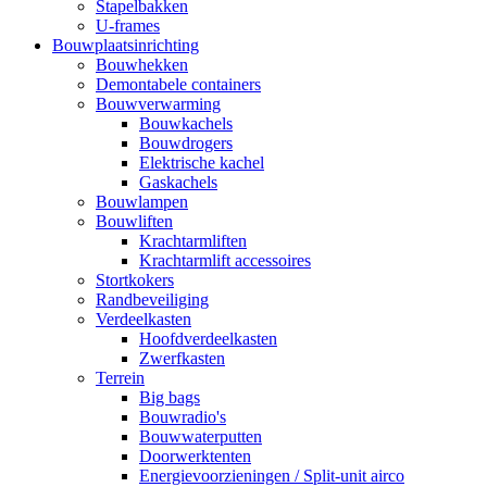
Stapelbakken
U-frames
Bouwplaatsinrichting
Bouwhekken
Demontabele containers
Bouwverwarming
Bouwkachels
Bouwdrogers
Elektrische kachel
Gaskachels
Bouwlampen
Bouwliften
Krachtarmliften
Krachtarmlift accessoires
Stortkokers
Randbeveiliging
Verdeelkasten
Hoofdverdeelkasten
Zwerfkasten
Terrein
Big bags
Bouwradio's
Bouwwaterputten
Doorwerktenten
Energievoorzieningen / Split-unit airco