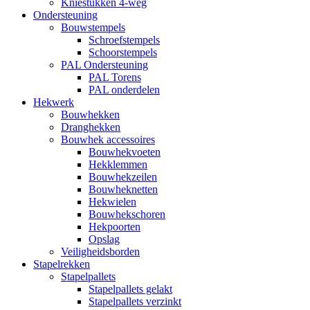
Kniestukken 4-weg
Ondersteuning
Bouwstempels
Schroefstempels
Schoorstempels
PAL Ondersteuning
PAL Torens
PAL onderdelen
Hekwerk
Bouwhekken
Dranghekken
Bouwhek accessoires
Bouwhekvoeten
Hekklemmen
Bouwhekzeilen
Bouwheknetten
Hekwielen
Bouwhekschoren
Hekpoorten
Opslag
Veiligheidsborden
Stapelrekken
Stapelpallets
Stapelpallets gelakt
Stapelpallets verzinkt