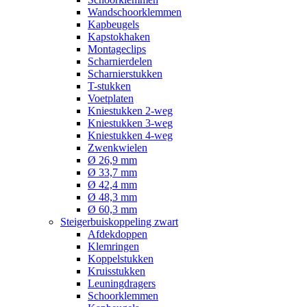
Wandschoorklemmen
Kapbeugels
Kapstokhaken
Montageclips
Scharnierdelen
Scharnierstukken
T-stukken
Voetplaten
Kniestukken 2-weg
Kniestukken 3-weg
Kniestukken 4-weg
Zwenkwielen
Ø 26,9 mm
Ø 33,7 mm
Ø 42,4 mm
Ø 48,3 mm
Ø 60,3 mm
Steigerbuiskoppeling zwart
Afdekdoppen
Klemringen
Koppelstukken
Kruisstukken
Leuningdragers
Schoorklemmen