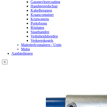
Garagevloercoating
Handgereedschap
Kabelbruggen
Kraancontainer
Kruiwagens
Portofoons
Rijplaten
Spanbanden
Veiligheidsborden
Verkeerskegels
Materieelcontainers / Units
Muba
Aanbiedingen
<