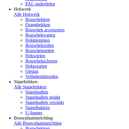
PAL onderdelen
Hekwerk
Alle Hekwerk
Bouwhekken
Dranghekken
Bouwhek accessoires
Bouwhekvoeten
Hekklemmen
Bouwhekzeilen
Bouwheknetten
Hekwielen
Bouwhekschoren
Hekpoorten
Opslag
Veiligheidsborden
Stapelrekken
Alle Stapelrekken
Stapelpallets
Stapelpallets gelakt
Stapelpallets verzinkt
Stapelbakken
U-frames
Bouwplaatsinrichting
Alle Bouwplaatsinrichting
Bouwhekken