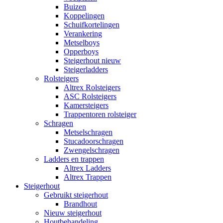
Buizen
Koppelingen
Schuifkortelingen
Verankering
Metselboys
Opperboys
Steigerhout nieuw
Steigerladders
Rolsteigers
Altrex Rolsteigers
ASC Rolsteigers
Kamersteigers
Trappentoren rolsteiger
Schragen
Metselschragen
Stucadoorschragen
Zwengelschragen
Ladders en trappen
Altrex Ladders
Altrex Trappen
Steigerhout
Gebruikt steigerhout
Brandhout
Nieuw steigerhout
Houtbehandeling