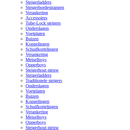
Steigerladders
Steigerbordestrappen
Verankering
Accessoires
Tube-Lock steigers
Onderslagen
Voetplaten
Buizen
Koppelingen
Schuifkortelingen
Verankering
Metselboys
Opperboys
Steigerhout nieuw
Steigerladders
Traditionele steigers
Onderslagen
Voetplaten
Buizen
Koppelingen
Schuifkortelingen
Verankering
Metselboys
Opperboys
Steigerhout nieuw