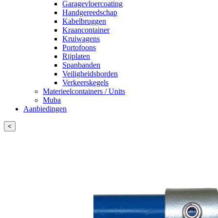
Garagevloercoating
Handgereedschap
Kabelbruggen
Kraancontainer
Kruiwagens
Portofoons
Rijplaten
Spanbanden
Veiligheidsborden
Verkeerskegels
Materieelcontainers / Units
Muba
Aanbiedingen
<