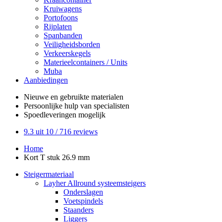
Kruiwagens
Portofoons
Rijplaten
Spanbanden
Veiligheidsborden
Verkeerskegels
Materieelcontainers / Units
Muba
Aanbiedingen
Nieuwe en gebruikte
materialen
Persoonlijke hulp
van specialisten
Spoedleveringen
mogelijk
9.3
uit 10 /
716
reviews
Home
Kort T stuk 26.9 mm
Steigermateriaal
Layher Allround systeemsteigers
Onderslagen
Voetspindels
Staanders
Liggers