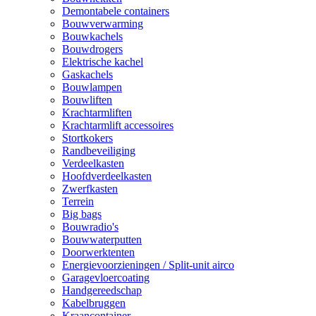
Demontabele containers
Bouwverwarming
Bouwkachels
Bouwdrogers
Elektrische kachel
Gaskachels
Bouwlampen
Bouwliften
Krachtarmliften
Krachtarmlift accessoires
Stortkokers
Randbeveiliging
Verdeelkasten
Hoofdverdeelkasten
Zwerfkasten
Terrein
Big bags
Bouwradio's
Bouwwaterputten
Doorwerktenten
Energievoorzieningen / Split-unit airco
Garagevloercoating
Handgereedschap
Kabelbruggen
Kraancontainer