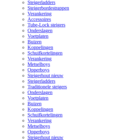
Steigerladders
Steigerbordestrappen
Verankering
Accessoires
Tube-Lock steigers
Onderslagen
Voetplaten
Buizen
Koppelingen
Schuifkortelingen
Verankering
Metselboys
Opperboys
Steigerhout nieuw
Steigerladders
Traditionele steigers
Onderslagen
Voetplaten
Buizen
Koppelingen
Schuifkortelingen
Verankering
Metselboys
Opperboys
Steigerhout nieuw