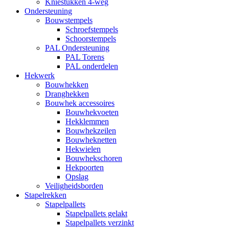
Kniestukken 4-weg
Ondersteuning
Bouwstempels
Schroefstempels
Schoorstempels
PAL Ondersteuning
PAL Torens
PAL onderdelen
Hekwerk
Bouwhekken
Dranghekken
Bouwhek accessoires
Bouwhekvoeten
Hekklemmen
Bouwhekzeilen
Bouwheknetten
Hekwielen
Bouwhekschoren
Hekpoorten
Opslag
Veiligheidsborden
Stapelrekken
Stapelpallets
Stapelpallets gelakt
Stapelpallets verzinkt