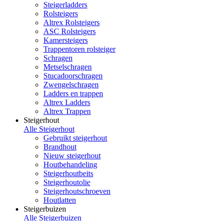
Steigerladders
Rolsteigers
Altrex Rolsteigers
ASC Rolsteigers
Kamersteigers
Trappentoren rolsteiger
Schragen
Metselschragen
Stucadoorschragen
Zwengelschragen
Ladders en trappen
Altrex Ladders
Altrex Trappen
Steigerhout
Alle Steigerhout
Gebruikt steigerhout
Brandhout
Nieuw steigerhout
Houtbehandeling
Steigerhoutbeits
Steigerhoutolie
Steigerhoutschroeven
Houtlatten
Steigerbuizen
Alle Steigerbuizen