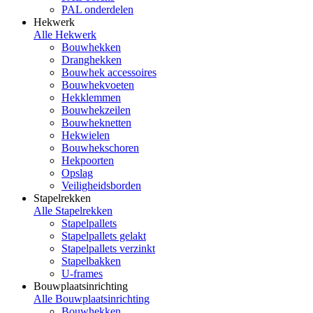
PAL onderdelen
Hekwerk
Alle Hekwerk
Bouwhekken
Dranghekken
Bouwhek accessoires
Bouwhekvoeten
Hekklemmen
Bouwhekzeilen
Bouwheknetten
Hekwielen
Bouwhekschoren
Hekpoorten
Opslag
Veiligheidsborden
Stapelrekken
Alle Stapelrekken
Stapelpallets
Stapelpallets gelakt
Stapelpallets verzinkt
Stapelbakken
U-frames
Bouwplaatsinrichting
Alle Bouwplaatsinrichting
Bouwhekken