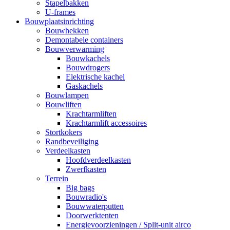
Stapelbakken
U-frames
Bouwplaatsinrichting
Bouwhekken
Demontabele containers
Bouwverwarming
Bouwkachels
Bouwdrogers
Elektrische kachel
Gaskachels
Bouwlampen
Bouwliften
Krachtarmliften
Krachtarmlift accessoires
Stortkokers
Randbeveiliging
Verdeelkasten
Hoofdverdeelkasten
Zwerfkasten
Terrein
Big bags
Bouwradio's
Bouwwaterputten
Doorwerktenten
Energievoorzieningen / Split-unit airco