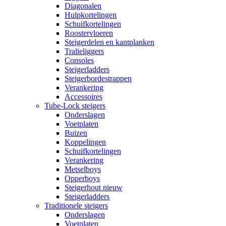
Diagonalen
Hulpkortelingen
Schuifkortelingen
Roostervloeren
Steigerdelen en kantplanken
Tralieliggers
Consoles
Steigerladders
Steigerbordestrappen
Verankering
Accessoires
Tube-Lock steigers
Onderslagen
Voetplaten
Buizen
Koppelingen
Schuifkortelingen
Verankering
Metselboys
Opperboys
Steigerhout nieuw
Steigerladders
Traditionele steigers
Onderslagen
Voetplaten