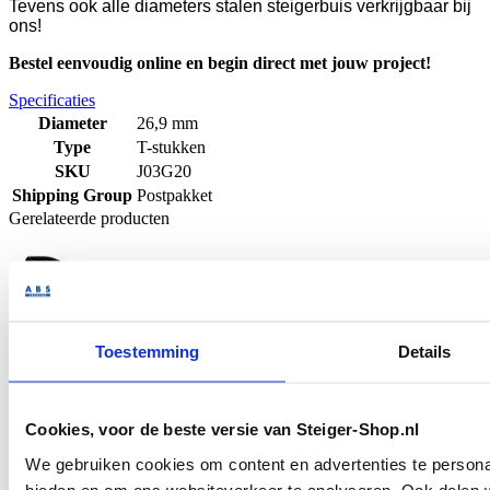
Tevens ook alle diameters stalen steigerbuis verkrijgbaar bij
ons!
Bestel eenvoudig online en begin direct met jouw project!
Specificaties
Diameter
26,9 mm
Type
T-stukken
SKU
J03G20
Shipping Group
Postpakket
Gerelateerde producten
Toestemming
Details
Inbussleutel voor koppelingen 26.9 en
Cookies, voor de beste versie van Steiger-Shop.nl
33.7 mm
We gebruiken cookies om content en advertenties te personal
bieden en om ons websiteverkeer te analyseren. Ook delen w