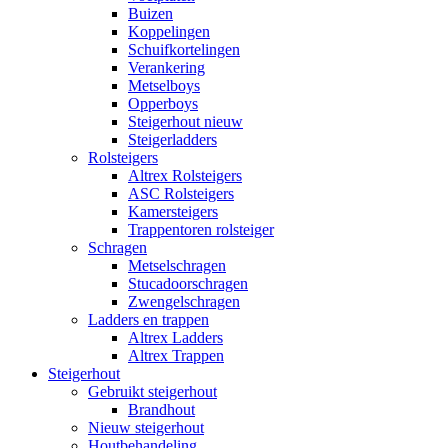
Buizen
Koppelingen
Schuifkortelingen
Verankering
Metselboys
Opperboys
Steigerhout nieuw
Steigerladders
Rolsteigers
Altrex Rolsteigers
ASC Rolsteigers
Kamersteigers
Trappentoren rolsteiger
Schragen
Metselschragen
Stucadoorschragen
Zwengelschragen
Ladders en trappen
Altrex Ladders
Altrex Trappen
Steigerhout
Gebruikt steigerhout
Brandhout
Nieuw steigerhout
Houtbehandeling