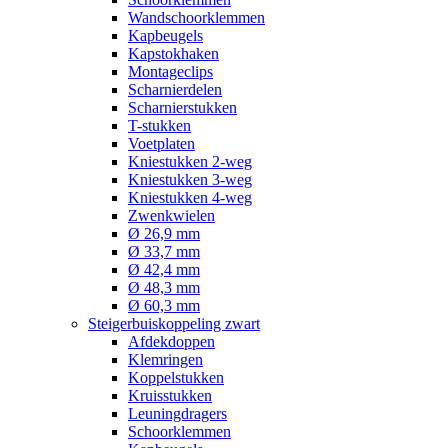
Wandschoorklemmen
Kapbeugels
Kapstokhaken
Montageclips
Scharnierdelen
Scharnierstukken
T-stukken
Voetplaten
Kniestukken 2-weg
Kniestukken 3-weg
Kniestukken 4-weg
Zwenkwielen
Ø 26,9 mm
Ø 33,7 mm
Ø 42,4 mm
Ø 48,3 mm
Ø 60,3 mm
Steigerbuiskoppeling zwart
Afdekdoppen
Klemringen
Koppelstukken
Kruisstukken
Leuningdragers
Schoorklemmen