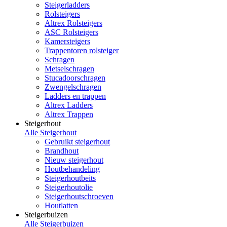
Steigerladders
Rolsteigers
Altrex Rolsteigers
ASC Rolsteigers
Kamersteigers
Trappentoren rolsteiger
Schragen
Metselschragen
Stucadoorschragen
Zwengelschragen
Ladders en trappen
Altrex Ladders
Altrex Trappen
Steigerhout
Alle Steigerhout
Gebruikt steigerhout
Brandhout
Nieuw steigerhout
Houtbehandeling
Steigerhoutbeits
Steigerhoutolie
Steigerhoutschroeven
Houtlatten
Steigerbuizen
Alle Steigerbuizen