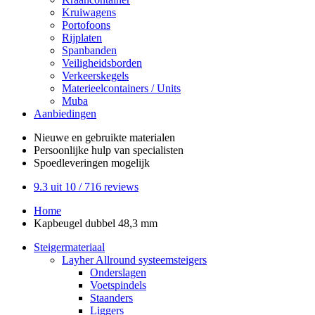
Kruiwagens
Portofoons
Rijplaten
Spanbanden
Veiligheidsborden
Verkeerskegels
Materieelcontainers / Units
Muba
Aanbiedingen
Nieuwe en gebruikte
materialen
Persoonlijke hulp
van specialisten
Spoedleveringen
mogelijk
9.3
uit 10 /
716
reviews
Home
Kapbeugel dubbel 48,3 mm
Steigermateriaal
Layher Allround systeemsteigers
Onderslagen
Voetspindels
Staanders
Liggers