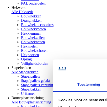
PAL onderdelen
Hekwerk
Alle Hekwerk
Bouwhekken
Dranghekken
Bouwhek accessoires
Bouwhekvoeten
Hekklemmen
Bouwhekzeilen
Bouwheknetten
Hekwielen
Bouwhekschoren
Hekpoorten
Opslag
Veiligheidsborden
Stapelrekken
Alle Stapelrekken
Stapelpallets
Stapelpallets gelakt
Toestemming
Stapelpallets verzinkt
Stapelbakken
U-frames
Bouwplaatsinrichting
Cookies, voor de beste vers
Alle Bouwplaatsinrichting
Bouwhekken