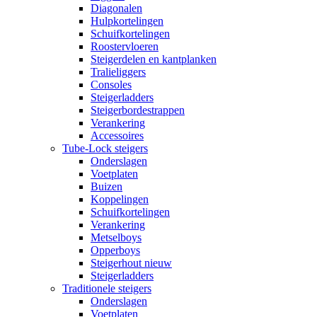
Diagonalen
Hulpkortelingen
Schuifkortelingen
Roostervloeren
Steigerdelen en kantplanken
Tralieliggers
Consoles
Steigerladders
Steigerbordestrappen
Verankering
Accessoires
Tube-Lock steigers
Onderslagen
Voetplaten
Buizen
Koppelingen
Schuifkortelingen
Verankering
Metselboys
Opperboys
Steigerhout nieuw
Steigerladders
Traditionele steigers
Onderslagen
Voetplaten