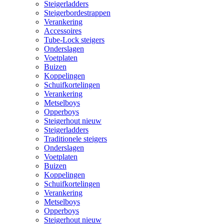
Steigerladders
Steigerbordestrappen
Verankering
Accessoires
Tube-Lock steigers
Onderslagen
Voetplaten
Buizen
Koppelingen
Schuifkortelingen
Verankering
Metselboys
Opperboys
Steigerhout nieuw
Steigerladders
Traditionele steigers
Onderslagen
Voetplaten
Buizen
Koppelingen
Schuifkortelingen
Verankering
Metselboys
Opperboys
Steigerhout nieuw