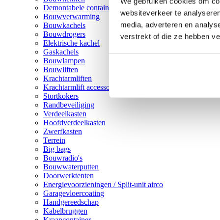
We gebruiken cookies om cont
Demontabele containers
websiteverkeer te analyseren
Bouwverwarming
media, adverteren en analys
Bouwkachels
Bouwdrogers
verstrekt of die ze hebben v
Elektrische kachel
Gaskachels
Bouwlampen
Bouwliften
Krachtarmliften
Krachtarmlift accessoires
Stortkokers
Randbeveiliging
Verdeelkasten
Hoofdverdeelkasten
Zwerfkasten
Terrein
Big bags
Bouwradio's
Bouwwaterputten
Doorwerktenten
Energievoorzieningen / Split-unit airco
Garagevloercoating
Handgereedschap
Kabelbruggen
Kraancontainer