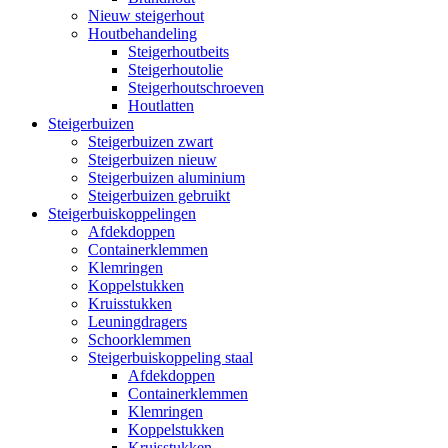
Nieuw steigerhout
Houtbehandeling
Steigerhoutbeits
Steigerhoutolie
Steigerhoutschroeven
Houtlatten
Steigerbuizen
Steigerbuizen zwart
Steigerbuizen nieuw
Steigerbuizen aluminium
Steigerbuizen gebruikt
Steigerbuiskoppelingen
Afdekdoppen
Containerklemmen
Klemringen
Koppelstukken
Kruisstukken
Leuningdragers
Schoorklemmen
Steigerbuiskoppeling staal
Afdekdoppen
Containerklemmen
Klemringen
Koppelstukken
Kruisstukken