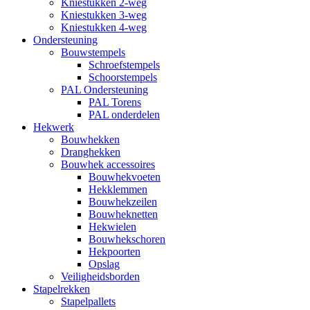
Kniestukken 2-weg
Kniestukken 3-weg
Kniestukken 4-weg
Ondersteuning
Bouwstempels
Schroefstempels
Schoorstempels
PAL Ondersteuning
PAL Torens
PAL onderdelen
Hekwerk
Bouwhekken
Dranghekken
Bouwhek accessoires
Bouwhekvoeten
Hekklemmen
Bouwhekzeilen
Bouwheknetten
Hekwielen
Bouwhekschoren
Hekpoorten
Opslag
Veiligheidsborden
Stapelrekken
Stapelpallets