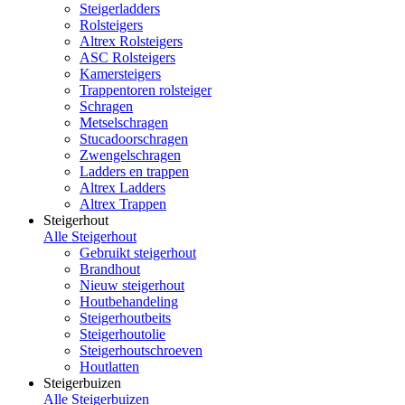
Steigerladders
Rolsteigers
Altrex Rolsteigers
ASC Rolsteigers
Kamersteigers
Trappentoren rolsteiger
Schragen
Metselschragen
Stucadoorschragen
Zwengelschragen
Ladders en trappen
Altrex Ladders
Altrex Trappen
Steigerhout
Alle Steigerhout
Gebruikt steigerhout
Brandhout
Nieuw steigerhout
Houtbehandeling
Steigerhoutbeits
Steigerhoutolie
Steigerhoutschroeven
Houtlatten
Steigerbuizen
Alle Steigerbuizen