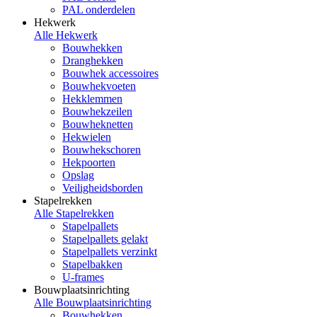
PAL onderdelen
Hekwerk
Alle Hekwerk
Bouwhekken
Dranghekken
Bouwhek accessoires
Bouwhekvoeten
Hekklemmen
Bouwhekzeilen
Bouwheknetten
Hekwielen
Bouwhekschoren
Hekpoorten
Opslag
Veiligheidsborden
Stapelrekken
Alle Stapelrekken
Stapelpallets
Stapelpallets gelakt
Stapelpallets verzinkt
Stapelbakken
U-frames
Bouwplaatsinrichting
Alle Bouwplaatsinrichting
Bouwhekken