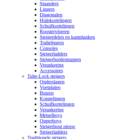
Staanders
Liggers
Diagonalen
Hulpkortelingen
Schuifkortelingen
Roostervloeren
Steigerdelen en kantplanken
Tralieliggers
Consoles
Steigerladders
Steigerbordestrappen
Verankering
Accessoires
Tube-Lock steigers
Onderslagen
Voetplaten
Buizen
Koppelingen
Schuifkortelingen
Verankering
Metselboys
Opperboys
Steigerhout nieuw
Steigerladders
Traditionele steigers