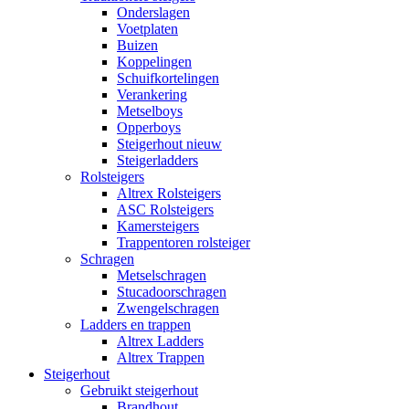
Onderslagen
Voetplaten
Buizen
Koppelingen
Schuifkortelingen
Verankering
Metselboys
Opperboys
Steigerhout nieuw
Steigerladders
Rolsteigers
Altrex Rolsteigers
ASC Rolsteigers
Kamersteigers
Trappentoren rolsteiger
Schragen
Metselschragen
Stucadoorschragen
Zwengelschragen
Ladders en trappen
Altrex Ladders
Altrex Trappen
Steigerhout
Gebruikt steigerhout
Brandhout