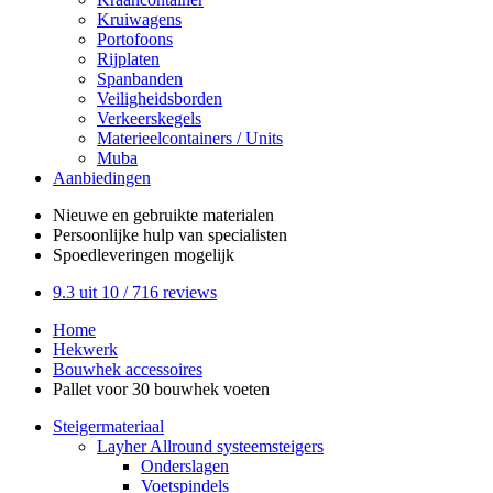
Kruiwagens
Portofoons
Rijplaten
Spanbanden
Veiligheidsborden
Verkeerskegels
Materieelcontainers / Units
Muba
Aanbiedingen
Nieuwe en gebruikte
materialen
Persoonlijke hulp
van specialisten
Spoedleveringen
mogelijk
9.3
uit 10 /
716
reviews
Home
Hekwerk
Bouwhek accessoires
Pallet voor 30 bouwhek voeten
Steigermateriaal
Layher Allround systeemsteigers
Onderslagen
Voetspindels