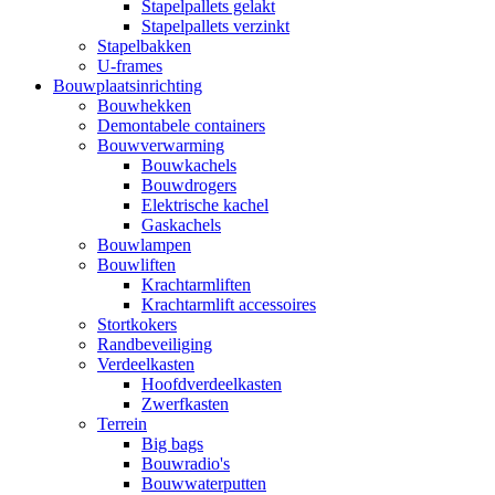
Stapelpallets gelakt
Stapelpallets verzinkt
Stapelbakken
U-frames
Bouwplaatsinrichting
Bouwhekken
Demontabele containers
Bouwverwarming
Bouwkachels
Bouwdrogers
Elektrische kachel
Gaskachels
Bouwlampen
Bouwliften
Krachtarmliften
Krachtarmlift accessoires
Stortkokers
Randbeveiliging
Verdeelkasten
Hoofdverdeelkasten
Zwerfkasten
Terrein
Big bags
Bouwradio's
Bouwwaterputten