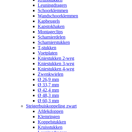
Leuningdragers
Schoorklemmen
Wandschoorklemmen
Kapbeugels
Kapstokhaken
Montageclips
Scharnierdelen
Scharnierstukken
T-stukken
Voetplaten
Kniestukken 2-weg
Kniestukken 3-weg
Kniestukken 4-weg
Zwenkwielen
Ø 26,9 mm
Ø 33,7 mm
Ø 42,4 mm
Ø 48,3 mm
Ø 60,3 mm
Steigerbuiskoppeling zwart
Afdekdoppen
Klemringen
Koppelstukken
Kruisstukken