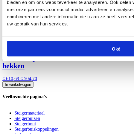
Gerelateerde producten
bieden en om ons websiteverkeer te analyseren. Ook delen w
met onze partners voor social media, adverteren en analys
combineren met andere informatie die u aan ze heeft verstre
uw gebruik van hun services.
Oké
Bouwhek pallet staand model voor 29
hekken
€ 610,69
€ 504,70
In winkelwagen
Veelbezochte pagina's
Steigermateriaal
Steigerbuizen
Steigerhout
Steigerbuiskoppelingen