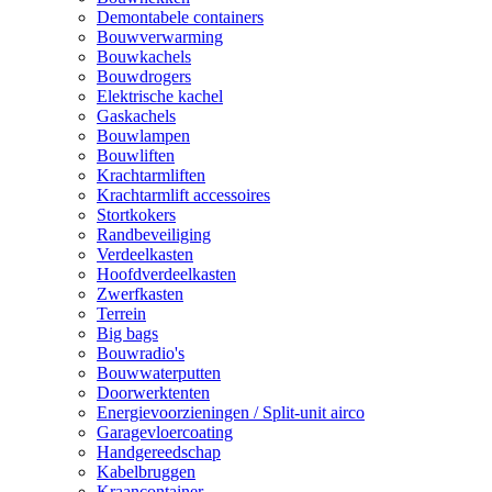
Demontabele containers
Bouwverwarming
Bouwkachels
Bouwdrogers
Elektrische kachel
Gaskachels
Bouwlampen
Bouwliften
Krachtarmliften
Krachtarmlift accessoires
Stortkokers
Randbeveiliging
Verdeelkasten
Hoofdverdeelkasten
Zwerfkasten
Terrein
Big bags
Bouwradio's
Bouwwaterputten
Doorwerktenten
Energievoorzieningen / Split-unit airco
Garagevloercoating
Handgereedschap
Kabelbruggen
Kraancontainer