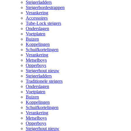
Steigerladders
Steigerbordestrappen
Verankering
Accessoires
Tube-Lock steigers
Onderslagen
Voetplaten
Buizen
Koppelingen
Schuifkortelingen
Verankering
Metselboys
Opperboys
Steigerhout nieuw
Steigerladders
Traditionele steigers
Onderslagen
Voetplaten
Buizen
Koppelingen
Schuifkortelingen
Verankering
Metselboys
Opperboys
Steigerhout nieuw