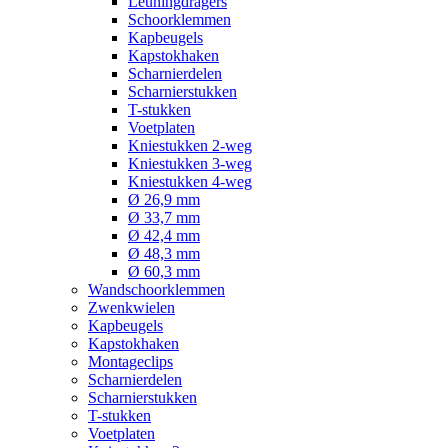
Leuningdragers
Schoorklemmen
Kapbeugels
Kapstokhaken
Scharnierdelen
Scharnierstukken
T-stukken
Voetplaten
Kniestukken 2-weg
Kniestukken 3-weg
Kniestukken 4-weg
Ø 26,9 mm
Ø 33,7 mm
Ø 42,4 mm
Ø 48,3 mm
Ø 60,3 mm
Wandschoorklemmen
Zwenkwielen
Kapbeugels
Kapstokhaken
Montageclips
Scharnierdelen
Scharnierstukken
T-stukken
Voetplaten