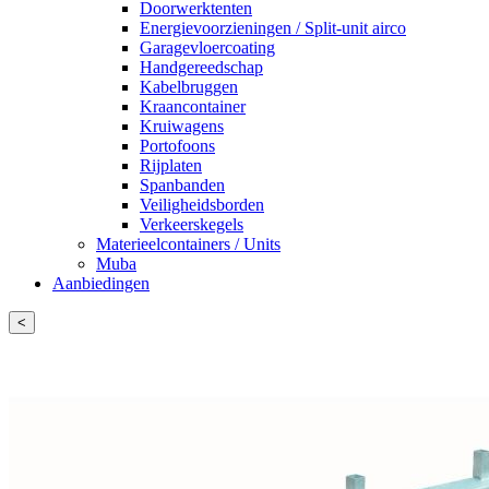
Doorwerktenten
Energievoorzieningen / Split-unit airco
Garagevloercoating
Handgereedschap
Kabelbruggen
Kraancontainer
Kruiwagens
Portofoons
Rijplaten
Spanbanden
Veiligheidsborden
Verkeerskegels
Materieelcontainers / Units
Muba
Aanbiedingen
<