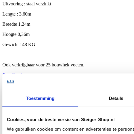
Uitvoering : staal verzinkt
Lengte : 3,60m
Breedte 1,24m
Hoogte 0,36m
Gewicht 148 KG
Ook verkrijgbaar voor 25 bouwhek voeten.
Specificaties
Toestemming
Details
Opmerking
Cookies, voor de beste versie van Steiger-Shop.nl
SKU
B.0038
We gebruiken cookies om content en advertenties te personal
Shipping Group
Bezorging