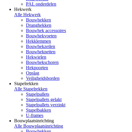
PAL onderdelen
Hekwerk
Alle Hekwerk
Bouwhekken
Dranghekken
Bouwhek accessoires
Bouwhekvoeten
Hekklemmen
Bouwhekzeilen
Bouwheknetten
Hekwielen
Bouwhekschoren
Hekpoorten
Opslag
Veiligheidsborden
Stapelrekken
Alle Stapelrekken
Stapelpallets
Stapelpallets gelakt
Stapelpallets verzinkt
Stapelbakken
U-frames
Bouwplaatsinrichting
Alle Bouwplaatsinrichting
Bouwhekken