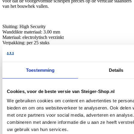
voor dat de voorgevormde schelpen precies op de verticale staanders
van het bouwhek vallen.
Sluiting: High Security
Wanddikte materiaal: 3.00 mm
Materiaal: electrolytisch verzinkt
Verpakking: per 25 stuks
Chroom VI vrij
Kleurlabel: blauw
Specificaties
Toestemming
Details
SKU
B.0112
Shipping Group
Postpakket
Gerelateerde producten
Cookies, voor de beste versie van Steiger-Shop.nl
We gebruiken cookies om content en advertenties te personal
bieden en om ons websiteverkeer te analyseren. Ook delen w
met onze partners voor social media, adverteren en analys
combineren met andere informatie die u aan ze heeft verstre
uw gebruik van hun services.