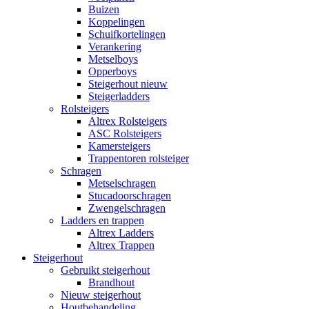
Buizen
Koppelingen
Schuifkortelingen
Verankering
Metselboys
Opperboys
Steigerhout nieuw
Steigerladders
Rolsteigers
Altrex Rolsteigers
ASC Rolsteigers
Kamersteigers
Trappentoren rolsteiger
Schragen
Metselschragen
Stucadoorschragen
Zwengelschragen
Ladders en trappen
Altrex Ladders
Altrex Trappen
Steigerhout
Gebruikt steigerhout
Brandhout
Nieuw steigerhout
Houtbehandeling