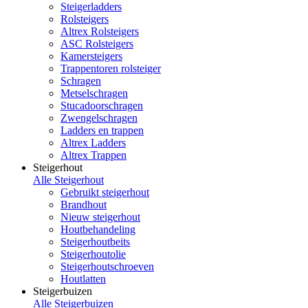
Steigerladders
Rolsteigers
Altrex Rolsteigers
ASC Rolsteigers
Kamersteigers
Trappentoren rolsteiger
Schragen
Metselschragen
Stucadoorschragen
Zwengelschragen
Ladders en trappen
Altrex Ladders
Altrex Trappen
Steigerhout
Alle Steigerhout
Gebruikt steigerhout
Brandhout
Nieuw steigerhout
Houtbehandeling
Steigerhoutbeits
Steigerhoutolie
Steigerhoutschroeven
Houtlatten
Steigerbuizen
Alle Steigerbuizen