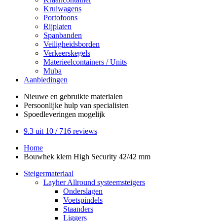
Kruiwagens
Portofoons
Rijplaten
Spanbanden
Veiligheidsborden
Verkeerskegels
Materieelcontainers / Units
Muba
Aanbiedingen
Nieuwe en gebruikte
materialen
Persoonlijke hulp
van specialisten
Spoedleveringen
mogelijk
9.3
uit 10 /
716
reviews
Home
Bouwhek klem High Security 42/42 mm
Steigermateriaal
Layher Allround systeemsteigers
Onderslagen
Voetspindels
Staanders
Liggers