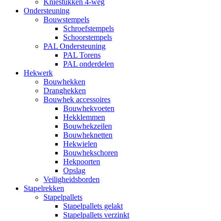
Kniestukken 4-weg
Ondersteuning
Bouwstempels
Schroefstempels
Schoorstempels
PAL Ondersteuning
PAL Torens
PAL onderdelen
Hekwerk
Bouwhekken
Dranghekken
Bouwhek accessoires
Bouwhekvoeten
Hekklemmen
Bouwhekzeilen
Bouwheknetten
Hekwielen
Bouwhekschoren
Hekpoorten
Opslag
Veiligheidsborden
Stapelrekken
Stapelpallets
Stapelpallets gelakt
Stapelpallets verzinkt