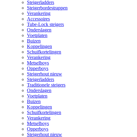
Steigerladders
Steigerbordestrappen
Verankering
Accessoires
Tube-Lock steigers
Onderslagen
Voetplaten
Buizen
Koppelingen
Schuifkortelingen
Verankering
Metselboys
Opperboys
Steigerhout nieuw
Steigerladders
Traditionele steigers
Onderslagen
Voetplaten
Buizen
Koppelingen
Schuifkortelingen
Verankering
Metselboys
Opperboys
Steigerhout nieuw