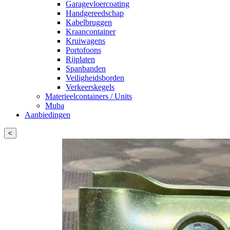
Garagevloercoating
Handgereedschap
Kabelbruggen
Kraancontainer
Kruiwagens
Portofoons
Rijplaten
Spanbanden
Veiligheidsborden
Verkeerskegels
Materieelcontainers / Units
Muba
Aanbiedingen
<