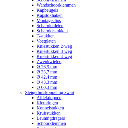
Wandschoorklemmen
Kapbeugels
Kapstokhaken
Montageclips
Scharnierdelen
Scharnierstukken
T-stukken
Voetplaten
Kniestukken 2-weg
Kniestukken 3-weg
Kniestukken 4-weg
Zwenkwielen
Ø 26,9 mm
Ø 33,7 mm
Ø 42,4 mm
Ø 48,3 mm
Ø 60,3 mm
Steigerbuiskoppeling zwart
Afdekdoppen
Klemringen
Koppelstukken
Kruisstukken
Leuningdragers
Schoorklemmen