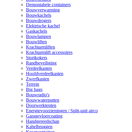
Demontabele containers
Bouwverwarming
Bouwkachels
Bouwdrogers
Elektrische kachel
Gaskachels
Bouwlampen
Bouwliften
Krachtarmliften
Krachtarmlift accessoires
Stortkokers
Randbeveiliging
Verdeelkasten
Hoofdverdeelkasten
Zwerfkasten
Terrein
Big bags
Bouwradio's
Bouwwaterputten
Doorwerktenten
Energievoorzieningen / Split-unit airco
Garagevloercoating
Handgereedschap
Kabelbruggen
Kraancontainer