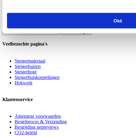
Dopsleutel t.b.v. Bouwhek klem High
Security
Oké
€ 39,33
€ 32,50
In winkelwagen
Veelbezochte pagina's
Steigermateriaal
Steigerbuizen
Steigerhout
Steigerbuiskoppelingen
Hekwerk
Klantenservice
Algemene voorwaarden
Bestelproces & Verzending
Bestrijding nepreviews
CO2-beleid