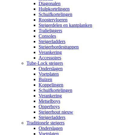
Diagonalen
Hulpkortelingen
Schuifkortelingen
Roostervloeren
Steigerdelen en kantplanken
Tralieliggers
Consoles
Steigerladders
Steigerbordestrappen
Verankering
Accessoires
Tube-Lock steigers
Onderslagen
Voetplaten
Buizen
Koppelingen
Schuifkortelingen
Verankering
Metselboys
Opperboys
Steigerhout nieuw
Steigerladders
Traditionele steigers
Onderslagen
Voetplaten