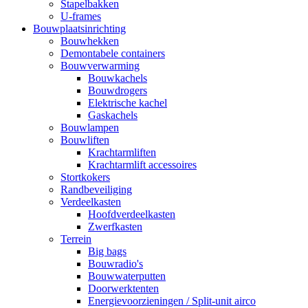
Stapelbakken
U-frames
Bouwplaatsinrichting
Bouwhekken
Demontabele containers
Bouwverwarming
Bouwkachels
Bouwdrogers
Elektrische kachel
Gaskachels
Bouwlampen
Bouwliften
Krachtarmliften
Krachtarmlift accessoires
Stortkokers
Randbeveiliging
Verdeelkasten
Hoofdverdeelkasten
Zwerfkasten
Terrein
Big bags
Bouwradio's
Bouwwaterputten
Doorwerktenten
Energievoorzieningen / Split-unit airco