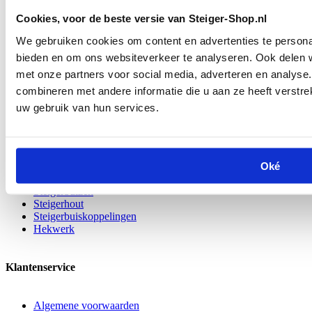
Nieuwe
en
gebruikte
materialen
Cookies, voor de beste versie van Steiger-Shop.nl
Persoonlijke hulp
van specialisten
Spoedleveringen
mogelijk
We gebruiken cookies om content en advertenties te personal
Omschrijving
bieden en om ons websiteverkeer te analyseren. Ook delen w
Bouw traptrede met houder
met onze partners voor social media, adverteren en analys
Specificaties
combineren met andere informatie die u aan ze heeft verstre
SKU
M.0064
uw gebruik van hun services.
Shipping Group
Postpakket
Veelbezochte pagina's
Oké
Steigermateriaal
Steigerbuizen
Steigerhout
Steigerbuiskoppelingen
Hekwerk
Klantenservice
Algemene voorwaarden