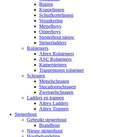
Buizen
Koppelingen
Schuifkortelingen
Verankering
Metselboys
Opperboys
Steigerhout nieuw
Steigerladders
Rolsteigers
Altrex Rolsteigers
ASC Rolsteigers
Kamersteigers
Trappentoren rolsteiger
Schragen
Metselschragen
Stucadoorschragen
Zwengelschragen
Ladders en trappen
Altrex Ladders
Altrex Trappen
Steigerhout
Gebruikt steigerhout
Brandhout
Nieuw steigerhout
Houtbehandeling