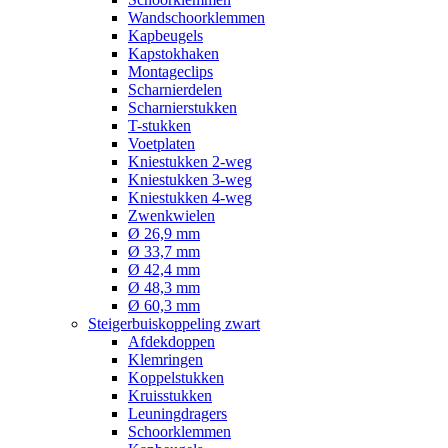
Wandschoorklemmen
Kapbeugels
Kapstokhaken
Montageclips
Scharnierdelen
Scharnierstukken
T-stukken
Voetplaten
Kniestukken 2-weg
Kniestukken 3-weg
Kniestukken 4-weg
Zwenkwielen
Ø 26,9 mm
Ø 33,7 mm
Ø 42,4 mm
Ø 48,3 mm
Ø 60,3 mm
Steigerbuiskoppeling zwart
Afdekdoppen
Klemringen
Koppelstukken
Kruisstukken
Leuningdragers
Schoorklemmen