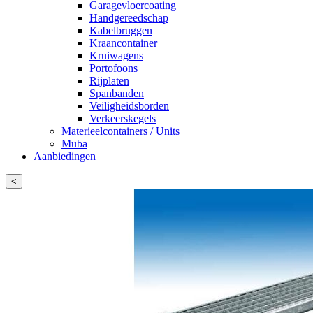
Garagevloercoating
Handgereedschap
Kabelbruggen
Kraancontainer
Kruiwagens
Portofoons
Rijplaten
Spanbanden
Veiligheidsborden
Verkeerskegels
Materieelcontainers / Units
Muba
Aanbiedingen
<