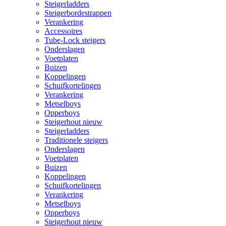
Steigerladders
Steigerbordestrappen
Verankering
Accessoires
Tube-Lock steigers
Onderslagen
Voetplaten
Buizen
Koppelingen
Schuifkortelingen
Verankering
Metselboys
Opperboys
Steigerhout nieuw
Steigerladders
Traditionele steigers
Onderslagen
Voetplaten
Buizen
Koppelingen
Schuifkortelingen
Verankering
Metselboys
Opperboys
Steigerhout nieuw