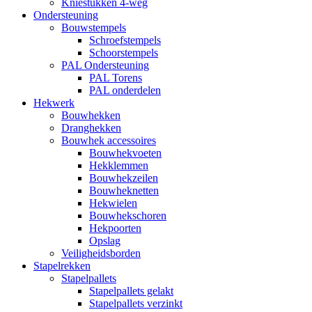
Kniestukken 4-weg
Ondersteuning
Bouwstempels
Schroefstempels
Schoorstempels
PAL Ondersteuning
PAL Torens
PAL onderdelen
Hekwerk
Bouwhekken
Dranghekken
Bouwhek accessoires
Bouwhekvoeten
Hekklemmen
Bouwhekzeilen
Bouwheknetten
Hekwielen
Bouwhekschoren
Hekpoorten
Opslag
Veiligheidsborden
Stapelrekken
Stapelpallets
Stapelpallets gelakt
Stapelpallets verzinkt