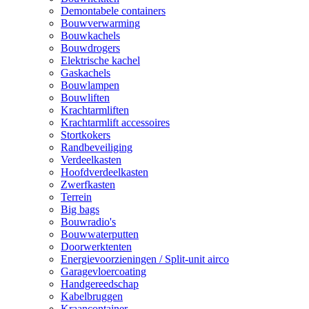
Demontabele containers
Bouwverwarming
Bouwkachels
Bouwdrogers
Elektrische kachel
Gaskachels
Bouwlampen
Bouwliften
Krachtarmliften
Krachtarmlift accessoires
Stortkokers
Randbeveiliging
Verdeelkasten
Hoofdverdeelkasten
Zwerfkasten
Terrein
Big bags
Bouwradio's
Bouwwaterputten
Doorwerktenten
Energievoorzieningen / Split-unit airco
Garagevloercoating
Handgereedschap
Kabelbruggen
Kraancontainer