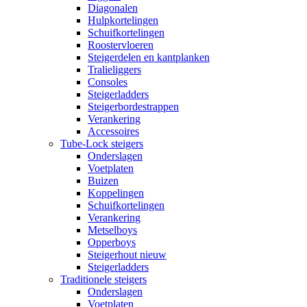
Diagonalen
Hulpkortelingen
Schuifkortelingen
Roostervloeren
Steigerdelen en kantplanken
Tralieliggers
Consoles
Steigerladders
Steigerbordestrappen
Verankering
Accessoires
Tube-Lock steigers
Onderslagen
Voetplaten
Buizen
Koppelingen
Schuifkortelingen
Verankering
Metselboys
Opperboys
Steigerhout nieuw
Steigerladders
Traditionele steigers
Onderslagen
Voetplaten