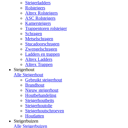
Steigerladders
Rolsteigers
Altrex Rolsteigers
ASC Rolsteigers
Kamersteigers
Trappentoren rolsteiger
Schragen
Metselschragen
Stucadoorschragen
Zwengelschragen
Ladders en trappen
Altrex Ladders
Altrex Trappen
Steigerhout
Alle Steigerhout
Gebruikt steigerhout
Brandhout
Nieuw steigerhout
Houtbehandeling
Steigerhoutbeits
Steigerhoutolie
Steigerhoutschroeven
Houtlatten
Steigerbuizen
Alle Steigerbuizen