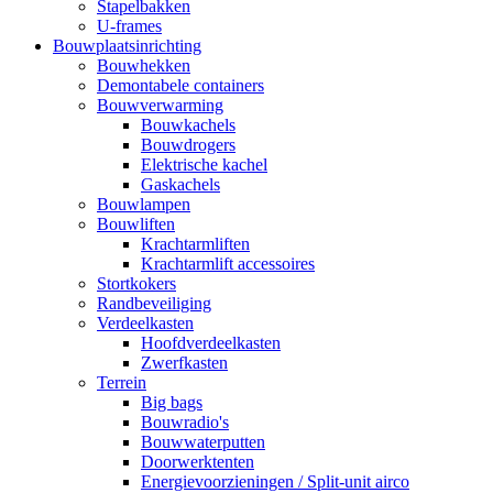
Stapelbakken
U-frames
Bouwplaatsinrichting
Bouwhekken
Demontabele containers
Bouwverwarming
Bouwkachels
Bouwdrogers
Elektrische kachel
Gaskachels
Bouwlampen
Bouwliften
Krachtarmliften
Krachtarmlift accessoires
Stortkokers
Randbeveiliging
Verdeelkasten
Hoofdverdeelkasten
Zwerfkasten
Terrein
Big bags
Bouwradio's
Bouwwaterputten
Doorwerktenten
Energievoorzieningen / Split-unit airco