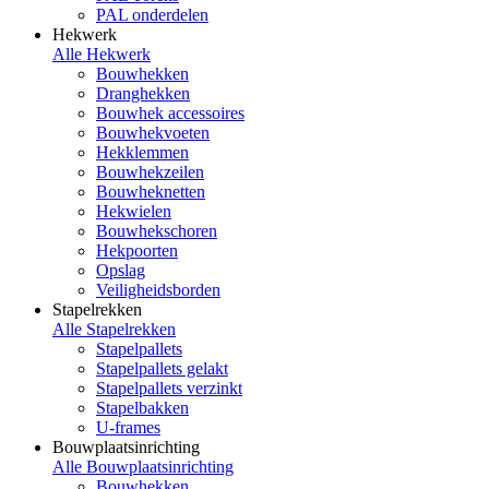
PAL onderdelen
Hekwerk
Alle Hekwerk
Bouwhekken
Dranghekken
Bouwhek accessoires
Bouwhekvoeten
Hekklemmen
Bouwhekzeilen
Bouwheknetten
Hekwielen
Bouwhekschoren
Hekpoorten
Opslag
Veiligheidsborden
Stapelrekken
Alle Stapelrekken
Stapelpallets
Stapelpallets gelakt
Stapelpallets verzinkt
Stapelbakken
U-frames
Bouwplaatsinrichting
Alle Bouwplaatsinrichting
Bouwhekken