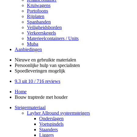
Kruiwagens
Portofoons
Rijplaten
Spanbanden
Veiligheidsborden
Verkeerskegels
Materieelcontainers / Units
Muba
Aanbiedingen
Nieuwe en gebruikte
materialen
Persoonlijke hulp
van specialisten
Spoedleveringen
mogelijk
9.3
uit 10 /
716
reviews
Home
Bouw traptrede met houder
Steigermateriaal
Layher Allround systeemsteigers
Onderslagen
Voetspindels
Staanders
Liggers