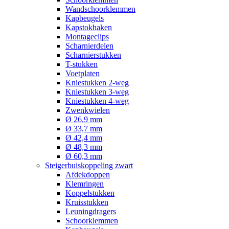
Wandschoorklemmen
Kapbeugels
Kapstokhaken
Montageclips
Scharnierdelen
Scharnierstukken
T-stukken
Voetplaten
Kniestukken 2-weg
Kniestukken 3-weg
Kniestukken 4-weg
Zwenkwielen
Ø 26,9 mm
Ø 33,7 mm
Ø 42,4 mm
Ø 48,3 mm
Ø 60,3 mm
Steigerbuiskoppeling zwart
Afdekdoppen
Klemringen
Koppelstukken
Kruisstukken
Leuningdragers
Schoorklemmen