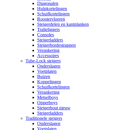
Diagonalen
Hulpkortelingen
Schuifkortelingen
Roostervloeren
Steigerdelen en kantplanken
Tralieliggers
Consoles
Steigerladders
Steigerbordestrappen
Verankering
Accessoires
Tube-Lock steigers
Onderslagen
Voetplaten
Buizen
Koppelingen
Schuifkortelingen
Verankering
Metselboys
Opperboys
Steigerhout nieuw
Steigerladders
Traditionele steigers
Onderslagen
Voetplaten