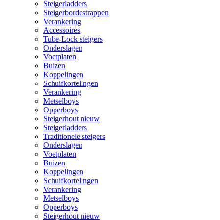
Steigerladders
Steigerbordestrappen
Verankering
Accessoires
Tube-Lock steigers
Onderslagen
Voetplaten
Buizen
Koppelingen
Schuifkortelingen
Verankering
Metselboys
Opperboys
Steigerhout nieuw
Steigerladders
Traditionele steigers
Onderslagen
Voetplaten
Buizen
Koppelingen
Schuifkortelingen
Verankering
Metselboys
Opperboys
Steigerhout nieuw