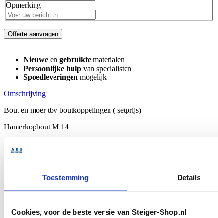
Opmerking
Offerte aanvragen
Nieuwe
en
gebruikte
materialen
Persoonlijke hulp
van specialisten
Spoedleveringen
mogelijk
Omschrijving
Bout en moer tbv boutkoppelingen ( setprijs)
Hamerkopbout M 14
Moer SW 22
Waarom kiezen voor Steiger-shop.nl?
Bij Steiger-shop.nl, onderdeel van ABS Trading, profiteer je van
Toestemming
Details
snelle levering, scherpe prijzen en uitstekende service. Wij leveren
direct uit voorraad en denken met je mee bij iedere steigerklus.
Bestel direct online
en ervaar de kwaliteit en betrouwbaarheid van
Cookies, voor de beste versie van Steiger-Shop.nl