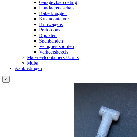
Garagevloercoating
Handgereedschap
Kabelbruggen
Kraancontainer
Kruiwagens
Portofoons
Rijplaten
Spanbanden
Veiligheidsborden
Verkeerskegels
Materieelcontainers / Units
Muba
Aanbiedingen
<