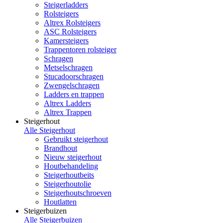
Steigerladders
Rolsteigers
Altrex Rolsteigers
ASC Rolsteigers
Kamersteigers
Trappentoren rolsteiger
Schragen
Metselschragen
Stucadoorschragen
Zwengelschragen
Ladders en trappen
Altrex Ladders
Altrex Trappen
Steigerhout
Alle Steigerhout
Gebruikt steigerhout
Brandhout
Nieuw steigerhout
Houtbehandeling
Steigerhoutbeits
Steigerhoutolie
Steigerhoutschroeven
Houtlatten
Steigerbuizen
Alle Steigerbuizen