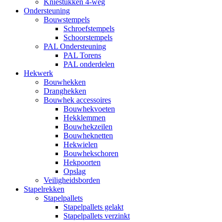
Kniestukken 4-weg
Ondersteuning
Bouwstempels
Schroefstempels
Schoorstempels
PAL Ondersteuning
PAL Torens
PAL onderdelen
Hekwerk
Bouwhekken
Dranghekken
Bouwhek accessoires
Bouwhekvoeten
Hekklemmen
Bouwhekzeilen
Bouwheknetten
Hekwielen
Bouwhekschoren
Hekpoorten
Opslag
Veiligheidsborden
Stapelrekken
Stapelpallets
Stapelpallets gelakt
Stapelpallets verzinkt