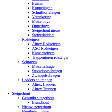
Buizen
Koppelingen
Schuifkortelingen
Verankering
Metselboys
Opperboys
Steigerhout nieuw
Steigerladders
Rolsteigers
Altrex Rolsteigers
ASC Rolsteigers
Kamersteigers
Trappentoren rolsteiger
Schragen
Metselschragen
Stucadoorschragen
Zwengelschragen
Ladders en trappen
Altrex Ladders
Altrex Trappen
Steigerhout
Gebruikt steigerhout
Brandhout
Nieuw steigerhout
Houtbehandeling