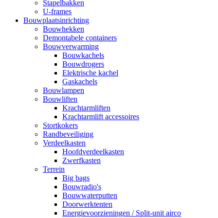
Stapelbakken
U-frames
Bouwplaatsinrichting
Bouwhekken
Demontabele containers
Bouwverwarming
Bouwkachels
Bouwdrogers
Elektrische kachel
Gaskachels
Bouwlampen
Bouwliften
Krachtarmliften
Krachtarmlift accessoires
Stortkokers
Randbeveiliging
Verdeelkasten
Hoofdverdeelkasten
Zwerfkasten
Terrein
Big bags
Bouwradio's
Bouwwaterputten
Doorwerktenten
Energievoorzieningen / Split-unit airco