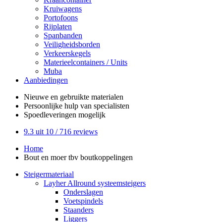
Kruiwagens
Portofoons
Rijplaten
Spanbanden
Veiligheidsborden
Verkeerskegels
Materieelcontainers / Units
Muba
Aanbiedingen
Nieuwe en gebruikte
materialen
Persoonlijke hulp
van specialisten
Spoedleveringen
mogelijk
9.3
uit 10 /
716
reviews
Home
Bout en moer tbv boutkoppelingen
Steigermateriaal
Layher Allround systeemsteigers
Onderslagen
Voetspindels
Staanders
Liggers