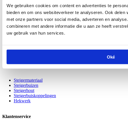
onze producten!
We gebruiken cookies om content en advertenties te personal
Specificaties
bieden en om ons websiteverkeer te analyseren. Ook delen w
met onze partners voor social media, adverteren en analys
Bout en moer tbv boutkoppelingen (
Opmerking
combineren met andere informatie die u aan ze heeft verstre
setprijs)
uw gebruik van hun services.
SKU
K.0047
Shipping
Postpakket
Group
Oké
Veelbezochte pagina's
Steigermateriaal
Steigerbuizen
Steigerhout
Steigerbuiskoppelingen
Hekwerk
Klantenservice