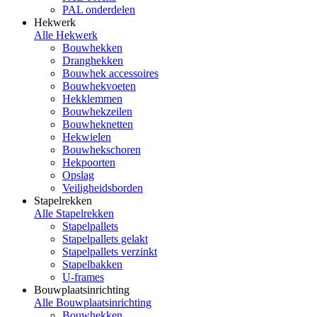
PAL onderdelen
Hekwerk
Alle Hekwerk
Bouwhekken
Dranghekken
Bouwhek accessoires
Bouwhekvoeten
Hekklemmen
Bouwhekzeilen
Bouwheknetten
Hekwielen
Bouwhekschoren
Hekpoorten
Opslag
Veiligheidsborden
Stapelrekken
Alle Stapelrekken
Stapelpallets
Stapelpallets gelakt
Stapelpallets verzinkt
Stapelbakken
U-frames
Bouwplaatsinrichting
Alle Bouwplaatsinrichting
Bouwhekken