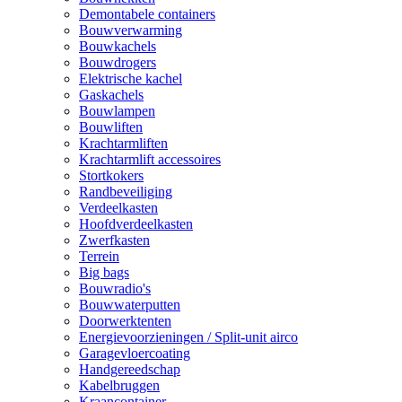
Demontabele containers
Bouwverwarming
Bouwkachels
Bouwdrogers
Elektrische kachel
Gaskachels
Bouwlampen
Bouwliften
Krachtarmliften
Krachtarmlift accessoires
Stortkokers
Randbeveiliging
Verdeelkasten
Hoofdverdeelkasten
Zwerfkasten
Terrein
Big bags
Bouwradio's
Bouwwaterputten
Doorwerktenten
Energievoorzieningen / Split-unit airco
Garagevloercoating
Handgereedschap
Kabelbruggen
Kraancontainer