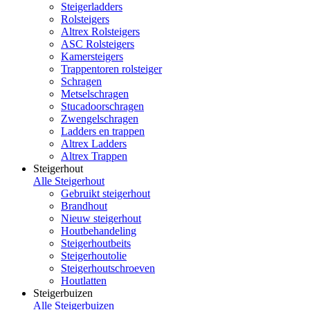
Steigerladders
Rolsteigers
Altrex Rolsteigers
ASC Rolsteigers
Kamersteigers
Trappentoren rolsteiger
Schragen
Metselschragen
Stucadoorschragen
Zwengelschragen
Ladders en trappen
Altrex Ladders
Altrex Trappen
Steigerhout
Alle Steigerhout
Gebruikt steigerhout
Brandhout
Nieuw steigerhout
Houtbehandeling
Steigerhoutbeits
Steigerhoutolie
Steigerhoutschroeven
Houtlatten
Steigerbuizen
Alle Steigerbuizen