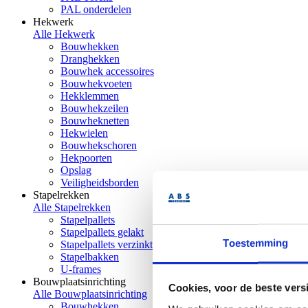
PAL onderdelen
Hekwerk
Alle Hekwerk
Bouwhekken
Dranghekken
Bouwhek accessoires
Bouwhekvoeten
Hekklemmen
Bouwhekzeilen
Bouwheknetten
Hekwielen
Bouwhekschoren
Hekpoorten
Opslag
Veiligheidsborden
Stapelrekken
Alle Stapelrekken
Stapelpallets
Stapelpallets gelakt
Toestemming
Stapelpallets verzinkt
Stapelbakken
U-frames
Bouwplaatsinrichting
Cookies, voor de beste vers
Alle Bouwplaatsinrichting
Bouwhekken