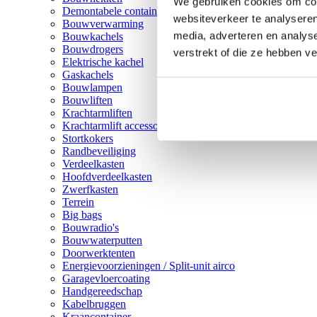
We gebruiken cookies om cont
Demontabele containers
websiteverkeer te analyseren
Bouwverwarming
media, adverteren en analys
Bouwkachels
Bouwdrogers
verstrekt of die ze hebben v
Elektrische kachel
Gaskachels
Bouwlampen
Bouwliften
Krachtarmliften
Krachtarmlift accessoires
Stortkokers
Randbeveiliging
Verdeelkasten
Hoofdverdeelkasten
Zwerfkasten
Terrein
Big bags
Bouwradio's
Bouwwaterputten
Doorwerktenten
Energievoorzieningen / Split-unit airco
Garagevloercoating
Handgereedschap
Kabelbruggen
Kraancontainer