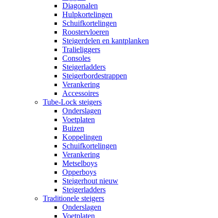
Diagonalen
Hulpkortelingen
Schuifkortelingen
Roostervloeren
Steigerdelen en kantplanken
Tralieliggers
Consoles
Steigerladders
Steigerbordestrappen
Verankering
Accessoires
Tube-Lock steigers
Onderslagen
Voetplaten
Buizen
Koppelingen
Schuifkortelingen
Verankering
Metselboys
Opperboys
Steigerhout nieuw
Steigerladders
Traditionele steigers
Onderslagen
Voetplaten