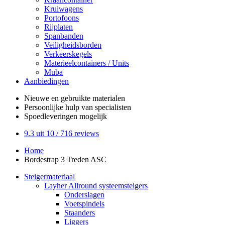
Kruiwagens
Portofoons
Rijplaten
Spanbanden
Veiligheidsborden
Verkeerskegels
Materieelcontainers / Units
Muba
Aanbiedingen
Nieuwe en gebruikte
materialen
Persoonlijke hulp
van specialisten
Spoedleveringen
mogelijk
9.3
uit 10 /
716
reviews
Home
Bordestrap 3 Treden ASC
Steigermateriaal
Layher Allround systeemsteigers
Onderslagen
Voetspindels
Staanders
Liggers