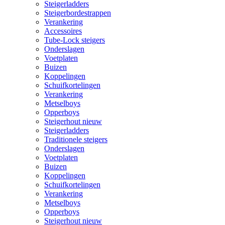
Steigerladders
Steigerbordestrappen
Verankering
Accessoires
Tube-Lock steigers
Onderslagen
Voetplaten
Buizen
Koppelingen
Schuifkortelingen
Verankering
Metselboys
Opperboys
Steigerhout nieuw
Steigerladders
Traditionele steigers
Onderslagen
Voetplaten
Buizen
Koppelingen
Schuifkortelingen
Verankering
Metselboys
Opperboys
Steigerhout nieuw