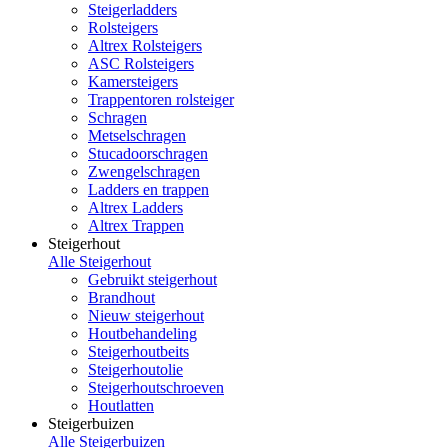
Steigerladders
Rolsteigers
Altrex Rolsteigers
ASC Rolsteigers
Kamersteigers
Trappentoren rolsteiger
Schragen
Metselschragen
Stucadoorschragen
Zwengelschragen
Ladders en trappen
Altrex Ladders
Altrex Trappen
Steigerhout
Alle Steigerhout
Gebruikt steigerhout
Brandhout
Nieuw steigerhout
Houtbehandeling
Steigerhoutbeits
Steigerhoutolie
Steigerhoutschroeven
Houtlatten
Steigerbuizen
Alle Steigerbuizen