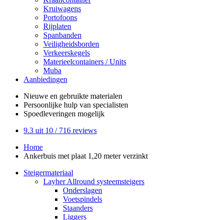
Kruiwagens
Portofoons
Rijplaten
Spanbanden
Veiligheidsborden
Verkeerskegels
Materieelcontainers / Units
Muba
Aanbiedingen
Nieuwe en gebruikte
materialen
Persoonlijke hulp
van specialisten
Spoedleveringen
mogelijk
9.3
uit 10 /
716
reviews
Home
Ankerbuis met plaat 1,20 meter verzinkt
Steigermateriaal
Layher Allround systeemsteigers
Onderslagen
Voetspindels
Staanders
Liggers