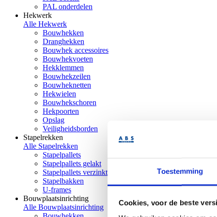
PAL onderdelen
Hekwerk
Alle Hekwerk
Bouwhekken
Dranghekken
Bouwhek accessoires
Bouwhekvoeten
Hekklemmen
Bouwhekzeilen
Bouwheknetten
Hekwielen
Bouwhekschoren
Hekpoorten
Opslag
Veiligheidsborden
Stapelrekken
Alle Stapelrekken
Stapelpallets
Stapelpallets gelakt
Toestemming
Stapelpallets verzinkt
Stapelbakken
U-frames
Bouwplaatsinrichting
Cookies, voor de beste vers
Alle Bouwplaatsinrichting
Bouwhekken