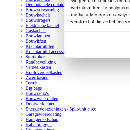
We gebruiken cookies om cont
Demontabele containers
websiteverkeer te analyseren
Bouwverwarming
media, adverteren en analys
Bouwkachels
Bouwdrogers
verstrekt of die ze hebben v
Elektrische kachel
Gaskachels
Bouwlampen
Bouwliften
Krachtarmliften
Krachtarmlift accessoires
Stortkokers
Randbeveiliging
Verdeelkasten
Hoofdverdeelkasten
Zwerfkasten
Terrein
Big bags
Bouwradio's
Bouwwaterputten
Doorwerktenten
Energievoorzieningen / Split-unit airco
Garagevloercoating
Handgereedschap
Kabelbruggen
Kraancontainer