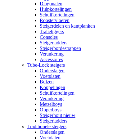
Diagonalen
Hulpkortelingen
Schuifkortelingen
Roostervloeren
Steigerdelen en kantplanken
Tralieliggers
Consoles
Steigerladders
Steigerbordestrappen
Verankering
Accessoires
Tube-Lock steigers
Onderslagen
Voetplaten
Buizen
Koppelingen
Schuifkortelingen
Verankering
Metselboys
Opperboys
Steigerhout nieuw
Steigerladders
Traditionele steigers
Onderslagen
Voetplaten