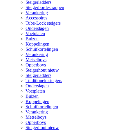
Steigerladders
Steigerbordestrappen
Verankering
Accessoires
Tube-Lock steigers
Onderslagen
Voetplaten
Buizen
Koppelingen
Schuifkortelingen
Verankering
Metselboys
Opperboys
Steigerhout nieuw
Steigerladders
Traditionele steigers
Onderslagen
Voetplaten
Buizen
Koppelingen
Schuifkortelingen
Verankering
Metselboys
Opperboys
Steigerhout nieuw